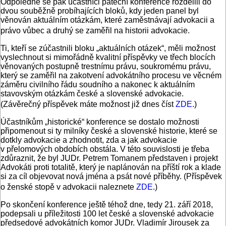
Odpoledne se pak účastníci páteční konference rozdělili do
dvou souběžně probíhajících bloků, kdy jeden panel byl
věnován aktuálním otázkám, které zaměstnávají advokacii a
právo vůbec a druhý se zaměřil na historii advokacie.
Ti, kteří se zúčastnili bloku „aktuálních otázek“, měli možnost
vyslechnout si mimořádně kvalitní příspěvky ve třech blocích
věnovaných postupně trestnímu právu, soukromému právu,
který se zaměřil na zakotvení advokátního procesu ve věcném
záměru civilního řádu soudního a nakonec k aktuálním
stavovským otázkám české a slovenské advokacie.
(Závěrečný příspěvek máte možnost již dnes číst
ZDE
.)
Účastníkům „historické“ konference se dostalo možnosti
připomenout si ty milníky české a slovenské historie, které se
dotkly advokacie a zhodnotit, zda a jak advokacie
v přelomových obdobích obstála. V této souvislosti je třeba
zdůraznit, že byl JUDr. Petrem Tomanem představen i projekt
Advokáti proti totalitě, který je naplánován na příští rok a klade
si za cíl objevovat nová jména a psát nové příběhy. (Příspěvek
o ženské stopě v advokacii naleznete
ZDE
.)
Po skončení konference ještě téhož dne, tedy 21. září 2018,
podepsali u příležitosti 100 let české a slovenské advokacie
předsedové advokátních komor JUDr. Vladimír Jirousek za