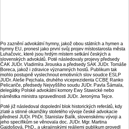
Po zaznění advokátní hymny, jakož obou státních a hymen a
hymny EU, pronesl jako první svůj projev místostarosta města
Luhačovic, které jsou hrdým místem setkání českých a
slovenských advokátů. Poté následovaly projevy předsedy
ČAK JUDr. Vladimíra Jirouska a předsedy SAK JUDr. Tomáše
Boreca, jakož i zdravice významných hostů. Publikum tak
mohlo postupně vyslechnout emotivních slov soudce ESLP
JUDr. Aleše Pejchala, druhého viceprezidenta CCBE Ranko
Pelicariče, předsedy Nejvyššího soudu JUDr. Pavla Šámala,
delegátky Polské advokátní komory Ewy Stawické nebo
náměstka ministra spravedlnosti JUDr. Jeronýma Tejce.
Poté již následoval dopolední blok historických referátů, kdy
zlaté a stinné okamžiky stoletého vývoje české advokacie
přednesl JUDr. PhDr. Stanislav Balík, slovenskému vývoji a
jeho specifikům se věnovala doc. JUDr. Mgr. Martina
Gajdošová, PhD., a ukrajinskými reáliemi publikum provedl