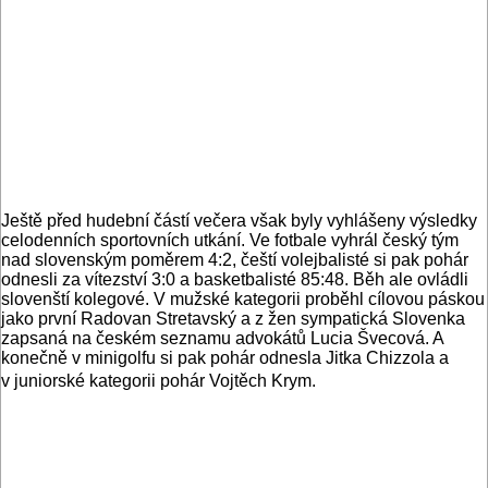
Ještě před hudební částí večera však byly vyhlášeny výsledky
celodenních sportovních utkání. Ve fotbale vyhrál český tým
nad slovenským poměrem 4:2, čeští volejbalisté si pak pohár
odnesli za vítezství 3:0 a basketbalisté 85:48. Běh ale ovládli
slovenští kolegové. V mužské kategorii proběhl cílovou páskou
jako první Radovan Stretavský a z žen sympatická Slovenka
zapsaná na českém seznamu advokátů Lucia Švecová. A
konečně v minigolfu si pak pohár odnesla Jitka Chizzola a
v juniorské kategorii pohár Vojtěch Krym.