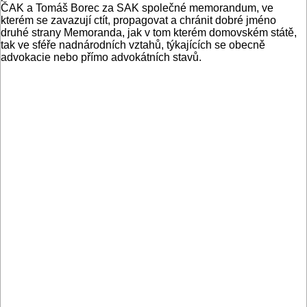
ČAK a Tomáš Borec za SAK společné memorandum, ve
kterém se zavazují ctít, propagovat a chránit dobré jméno
druhé strany Memoranda, jak v tom kterém domovském státě,
tak ve sféře nadnárodních vztahů, týkajících se obecně
advokacie nebo přímo advokátních stavů.