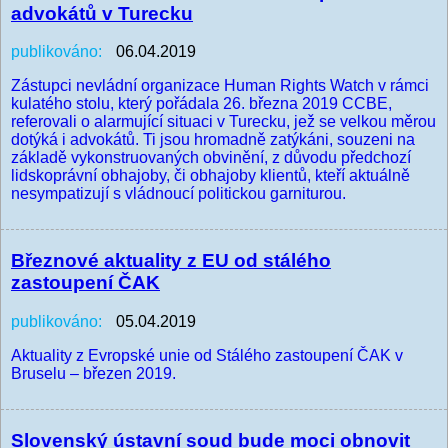
advokátů v Turecku
publikováno:
06.04.2019
Zástupci nevládní organizace Human Rights Watch v rámci
kulatého stolu, který pořádala 26. března 2019 CCBE,
referovali o alarmující situaci v Turecku, jež se velkou měrou
dotýká i advokátů. Ti jsou hromadně zatýkáni, souzeni na
základě vykonstruovaných obvinění, z důvodu předchozí
lidskoprávní obhajoby, či obhajoby klientů, kteří aktuálně
nesympatizují s vládnoucí politickou garniturou.
Březnové aktuality z EU od stálého
zastoupení ČAK
publikováno:
05.04.2019
Aktuality z Evropské unie od Stálého zastoupení ČAK v
Bruselu – březen 2019.
Slovenský ústavní soud bude moci obnovit