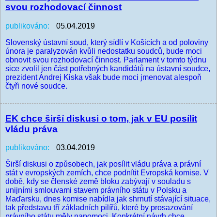
svou rozhodovací činnost
publikováno:
05.04.2019
Slovenský ústavní soud, který sídlí v Košicích a od poloviny
února je paralyzován kvůli nedostatku soudců, bude moci
obnovit svou rozhodovací činnost. Parlament v tomto týdnu
sice zvolil jen část potřebných kandidátů na ústavní soudce,
prezident Andrej Kiska však bude moci jmenovat alespoň
čtyři nové soudce.
EK chce širší diskusi o tom, jak v EU posílit
vládu práva
publikováno:
03.04.2019
Širší diskusi o způsobech, jak posílit vládu práva a právní
stát v evropských zemích, chce podnítit Evropská komise. V
době, kdy se členské země bloku zabývají v souladu s
unijními smlouvami stavem právního státu v Polsku a
Maďarsku, dnes komise nabídla jak shrnutí stávající situace,
tak představu tří základních pilířů, které by prosazování
právního státu měly napomoci. Konkrétní návrh chce