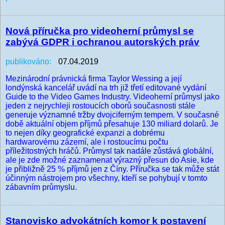
Nová příručka pro videoherní průmysl se
zabývá GDPR i ochranou autorských práv
publikováno:
07.04.2019
Mezinárodní právnická firma Taylor Wessing a její
londýnská kancelář uvádí na trh již třetí editované vydání
Guide to the Video Games Industry. Videoherní průmysl jako
jeden z nejrychleji rostoucích oborů současnosti stále
generuje významné tržby dvojciferným tempem. V současné
době aktuální objem příjmů přesahuje 130 miliard dolarů. Je
to nejen díky geografické expanzi a dobrému
hardwarovému zázemí, ale i rostoucímu počtu
příležitostných hráčů. Průmysl tak nadále zůstává globální,
ale je zde možné zaznamenat výrazný přesun do Asie, kde
je přibližně 25 % příjmů jen z Číny. Příručka se tak může stát
účinným nástrojem pro všechny, kteří se pohybují v tomto
zábavním průmyslu.
Stanovisko advokátních komor k postavení