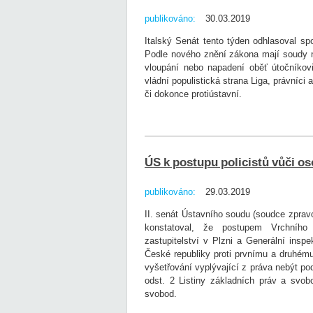
publikováno:
30.03.2019
Italský Senát tento týden odhlasoval sp
Podle nového znění zákona mají soudy n
vloupání nebo napadení oběť útočníkov
vládní populistická strana Liga, právníci
či dokonce protiústavní.
ÚS k postupu policistů vůči 
publikováno:
29.03.2019
II. senát Ústavního soudu (soudce zprav
konstatoval, že postupem Vrchního s
zastupitelství v Plzni a Generální insp
České republiky proti prvnímu a druhému
vyšetřování vyplývající z práva nebýt p
odst. 2 Listiny základních práv a svo
svobod.