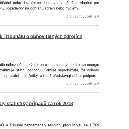
ištění nebo dezinfekce do stavu, v němž je vhodná pro
ženy požadavky na ochranu zdraví nebo hygieny.
prohlédnout celý text
k Tribunálu o obnovitelných zdrojích
odle něhož německý zákon o obnovitelných zdrojích energie
ahrnuje státní podporu. Komise neprokázala, že výhody
jí státní prostředky, a tudíž představují státní podporu.
prohlédnout celý text
ly statistiky případů za rok 2018
vůr a Tribunál zaznamenaly rekordní produktivitu se 1 769