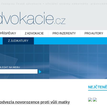
o časopisu české advokacie • oficiální stránky odborného právnick
PŘÍSPĚVKY
Z ADVOKACIE
PRO INZERENTY
PRO AUTORY
Z JUDIKATURY
HLEDAT NA WEBU
NEJČTENĚ
 odvezla novorozence proti vůli matky