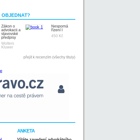
I OBJEDNAT?
Zákon o
Nesporná
advokacii a
řízení I
stavovské
450 Kč
předpisy
Wolters
Kluwer
přejít k recenzím (všechy tituly)
ANKETA
Vítáte zavedení advokátního