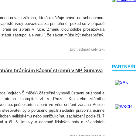
ornou novelu zákona, která rozšiřuje právo na sebeobranu.
apříště vždy považovat za přiměřené, pokud se v případě
i brání se zbraní v ruce. Změnu dlouhodobě prosazovala
 a státní zástupci ale varují, že zákon může být nebezpečný,
prohlédnout celý text
PARTNEŘI
osobám bránícím kácení stromů v NP Šumava
odaj Vojtěch Šimíček) částečně vyhověl ústavní stížnosti a
tátního zastupitelství v Praze, Krajského státního
ekce bezpečnostních sborů ve věci šetření zásahu Policie
 stěžovateli bylo porušeno jejich základní právo na účinné
odroben nelidskému nebo ponižujícímu zacházení podle čl. 7
bod a čl. 3 Úmluvy o ochraně lidských práv a základních