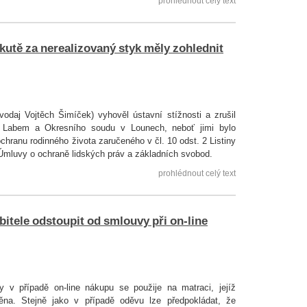
prohlédnout celý text
kutě za nerealizovaný styk měly zohlednit
odaj Vojtěch Šimíček) vyhověl ústavní stížnosti a zrušil
 Labem a Okresního soudu v Lounech, neboť jimi bylo
chranu rodinného života zaručeného v čl. 10 odst. 2 Listiny
 Úmluvy o ochraně lidských práv a základních svobod.
prohlédnout celý text
itele odstoupit od smlouvy při on-line
y v případě on-line nákupu se použije na matraci, jejíž
ěna. Stejně jako v případě oděvu lze předpokládat, že