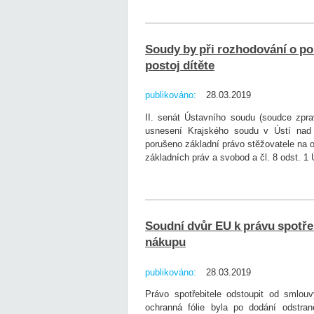
Soudy by při rozhodování o po
postoj dítěte
publikováno:
28.03.2019
II. senát Ústavního soudu (soudce zprav
usnesení Krajského soudu v Ústí nad
porušeno základní právo stěžovatele na o
základních práv a svobod a čl. 8 odst. 1
Soudní dvůr EU k právu spotřeb
nákupu
publikováno:
28.03.2019
Právo spotřebitele odstoupit od smlouv
ochranná fólie byla po dodání odstran