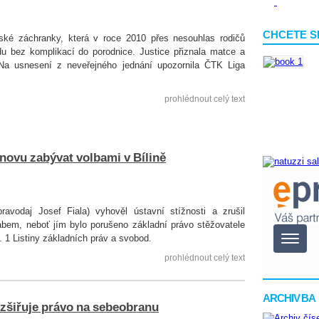
CHCETE S
vské záchranky, která v roce 2010 přes nesouhlas rodičů
 bez komplikací do porodnice. Justice přiznala matce a
Na usnesení z neveřejného jednání upozornila ČTK Liga
prohlédnout celý text
novu zabývat volbami v Bílině
ravodaj Josef Fiala) vyhověl ústavní stížnosti a zrušil
bem, neboť jím bylo porušeno základní právo stěžovatele
. 1 Listiny základních práv a svobod.
prohlédnout celý text
ARCHIV BA
 rozšiřuje právo na sebeobranu