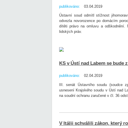
publikováno:
03.04.2019
Ústavní soud odmítl stížnost jihomora
odvezla novorozence po domácím porodu
dítěti právo na omluvu a odškodnění. 
lidských práv.
KS v Ústí nad Labem se bude z
publikováno:
02.04.2019
III. senát Ústavního soudu (soudce zp
usnesení Krajského soudu v Ústí nad La
na soudní ochranu zaručené v čl. 36 odst
V Itálii schválili zákon, který