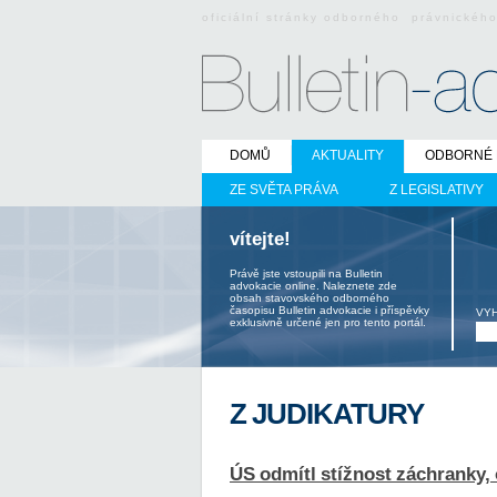
oficiální stránky odborného právnickéh
DOMŮ
AKTUALITY
ODBORNÉ 
ZE SVĚTA PRÁVA
Z LEGISLATIVY
vítejte!
Právě jste vstoupili na Bulletin
advokacie online. Naleznete zde
obsah stavovského odborného
časopisu Bulletin advokacie i příspěvky
VY
exklusivně určené jen pro tento portál.
Z JUDIKATURY
ÚS odmítl stížnost záchranky,