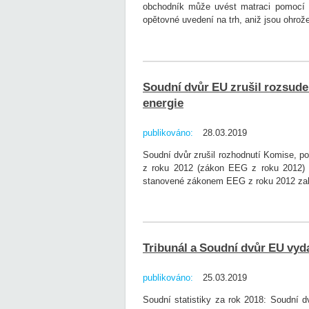
obchodník může uvést matraci pomocí č
opětovné uvedení na trh, aniž jsou ohro
Soudní dvůr EU zrušil rozsude
energie
publikováno:
28.03.2019
Soudní dvůr zrušil rozhodnutí Komise, p
z roku 2012 (zákon EEG z roku 2012) z
stanovené zákonem EEG z roku 2012 zahrnu
Tribunál a Soudní dvůr EU vyda
publikováno:
25.03.2019
Soudní statistiky za rok 2018: Soudní d