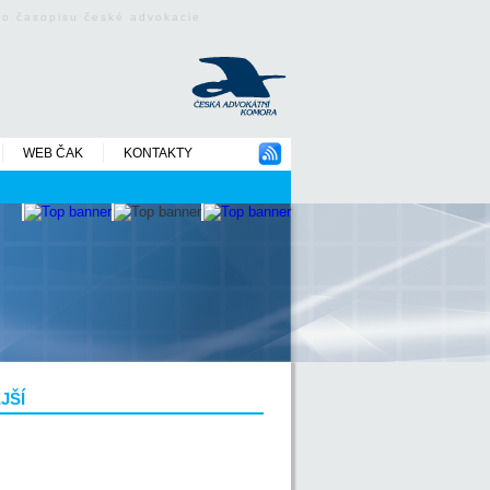
ého časopisu české advokacie
WEB ČAK
KONTAKTY
JŠÍ