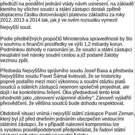
předloží na pondělní jednání vlády návrh usnesení, na základě
kterého by všichni soudci a státní zástupci dostali zpětně
doplacenu částku dorovnávající platovou základnu za roky
2012, 2013 a 2014 tak, jak ji ve svém rozsudku vymezil
Nejvyšší soud.
Podle předběžných propočtů Ministerstva spravedlnosti by šlo
v souhrnu o finanční prostředky ve výši 1,2 miliardy korun.
Podmínkou dohody o narovnání je, že soudci a státní zástupci
neuplatní své nároky soudní cestou a již podané žaloby
vezmou zpět.
Předseda Nejvyššího správního soudu Josef Baxa a předseda
Nejvyššího soudu Pavel Šámal kvitovali, že se historicky
poprvé podařilo mezi mocí výkonnou a soudní otázku platů
soudců a státních zástupců nejenom společně projednat, ale
dojít i ke konkrétnímu řešení. Oba předsedové tento krok
ohodnotili jako
„obnovení vzájemné důvěry“
. Zároveň vyjádřili
přesvědčení, že většina soudců bude dohodu respektovat.
Obdobně situaci vnímá i nejvyšší státní zástupce Pavel Zeman,
který byl již před dnešním jednáním ubezpečen vedoucími
státními zástupci, že v případě nalezení kompromisu lze
s vysokou pravděpodobností předpokládat, že řadoví státní