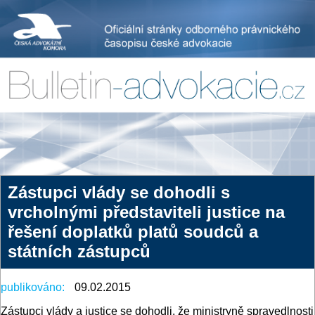
Zástupci vlády se dohodli s
vrcholnými představiteli justice na
řešení doplatků platů soudců a
státních zástupců
publikováno:
09.02.2015
Zástupci vlády a justice se dohodli, že ministryně spravedlnosti