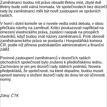
Zaměstnanci budou mít právo obsadit třetinu míst, zbylé dvě
třetiny bude volit valná hromada. Ve společnostech bez dozorčí
rady by zaměstnanci měli být nově zastoupeni ve správních
radách.
V horní i dolní komoře se o novele vedla ostrá debata, v obou
přečkala návrhy na zamítnutí. Kritici poukazovali například na
omezení vlastnického práva, zastánci naopak na prospěch
vlastníků, když budou znát názory zaměstnanců. Proti obnově
zaměstnaneckého práva se postavila i Hospodářská komora
ČR, podle níž přinese podnikatelům administrativní a finanční
zátěž.
Povinné zastoupení zaměstnanců v dozorčích radách
obchodních společností bylo zrušeno k předloňskému lednu.
Zachováno je jen pro dozorčí rady státních podniků. Novela
předpokládá, že společnosti, na které dopadne, budou muset
upravit stanovy a složení dozorčí rady do dvou let od účinnosti
normy.
Zdroj: ČTK