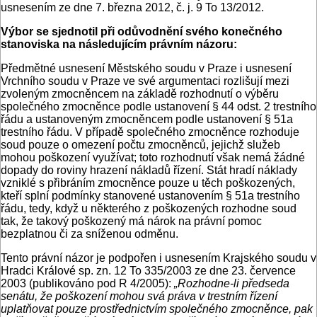
usnesením ze dne 7. března 2012, č. j. 9 To 13/2012.
Výbor se sjednotil při odůvodnění svého konečného
stanoviska na následujícím právním názoru:
Předmětné usnesení Městského soudu v Praze i usnesení
Vrchního soudu v Praze ve své argumentaci rozlišují mezi
zvoleným zmocněncem na základě rozhodnutí o výběru
společného zmocněnce podle ustanovení § 44 odst. 2 trestního
řádu a ustanoveným zmocněncem podle ustanovení § 51a
trestního řádu. V případě společného zmocněnce rozhoduje
soud pouze o omezení počtu zmocněnců, jejichž služeb
mohou poškození využívat; toto rozhodnutí však nemá žádné
dopady do roviny hrazení nákladů řízení. Stát hradí náklady
vzniklé s přibráním zmocněnce pouze u těch poškozených,
kteří splní podmínky stanovené ustanovením § 51a trestního
řádu, tedy, když u některého z poškozených rozhodne soud
tak, že takový poškozený má nárok na právní pomoc
bezplatnou či za sníženou odměnu.
Tento právní názor je podpořen i usnesením Krajského soudu v
Hradci Králové sp. zn. 12 To 335/2003 ze dne 23. července
2003 (publikováno pod R 4/2005):
„Rozhodne-li předseda
senátu, že poškození mohou svá práva v trestním řízení
uplatňovat pouze prostřednictvím společného zmocněnce, pak