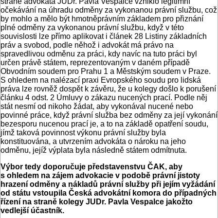
straně advokáta JUDr. Pavla Vespalce vzniklo legitimní
očekávání na úhradu odměny za vykonanou právní službu, což
by mohlo a mělo být hmotněprávním základem pro přiznání
plné odměny za vykonanou právní službu, když v této
souvislosti lze přímo aplikovat i článek 28 Listiny základních
práv a svobod, podle něhož i advokát má právo na
spravedlivou odměnu za práci, kdy navíc na tuto práci byl
určen právě státem, reprezentovaným v daném případě
Obvodním soudem pro Prahu 1 a Městským soudem v Praze.
S ohledem na nalézací praxi Evropského soudu pro lidská
práva lze rovněž dospět k závěru, že u kolegy došlo k porušení
článku 4 odst. 2 Úmluvy o zákazu nucených prací. Podle něj
stát nesmí od nikoho žádat, aby vykonával nucené nebo
povinné práce, když právní služba bez odměny za její vykonání
bezesporu nucenou prací je, a to na základě opatření soudu,
jímž taková povinnost výkonu právní služby byla
konstituována, a utvrzením advokáta o nároku na jeho
odměnu, jejíž výplata byla následně státem odmítnuta.
Výbor tedy doporučuje představenstvu ČAK, aby
s ohledem na zájem advokacie v podobě právní jistoty
hrazení odměny a nákladů právní služby při jejím vyžádání
od státu vstoupila Česká advokátní komora do případných
řízení na straně kolegy JUDr. Pavla Vespalce jakožto
vedlejší účastník.