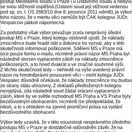
postup Městského soudu v Praze i u Ústavního soudu a nebyla
se svou stížností úspěšná (Ústavní soud její stížnost vedenou
pod sp. zn. I. ÚS 2883/10 dne 8. prosince 2011 odmítl), je výbor
toho názoru, že v meritu věci nemůže být ČAK kolegovi JUDr.
Vespalcovi jakkoli nápomocná.
Za podstatný však výbor považuje zcela nesprávný úřední
postup MS v Praze, který kolegu výslovně ujistil, že náklady
zmocněnce bude hradit stát a dokonce ho vyzval, aby o této
skutečnosti informoval poškozené. Sdělení MS v Praze má
sice pouze formu e-mailu, nicméně právní názor MS Praha byl
následně stvrzen vyplacením záloh na náklady zmocněnce
poškozených, a to hned dvakrát a ve značné souhrnné výši.
Z těchto skutečností tedy – nehledě na výše uvedený právní
názor na hmotněprávní posouzení věci – mohl kolega JUDr.
Vespalec důvodně očekávat, že náklady zmocněnce mu budou
ze strany státu uhrazeny. Z dokladů předložených kolegou
nevyplývá, zda následně soud žádal vrácení vyplacených
záloh, které by ve světle rozhodnutí MS Praha a VS Praha byly
bezdůvodným obohacením, nicméně lze předpokládat, že
nikoli, a to s ohledem na zjevné promlčení práva na vydání
bezdůvodného obohacení.
Výbor tedy uzavírá, že v této souvislosti nesprávného úředního
postupu MS v Praze je dostatečně odůvodněn závěr, že na