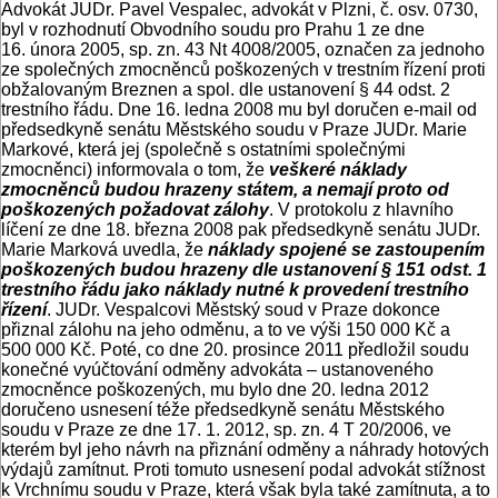
Advokát JUDr. Pavel Vespalec, advokát v Plzni, č. osv. 0730,
byl v rozhodnutí Obvodního soudu pro Prahu 1 ze dne
16. února 2005, sp. zn. 43 Nt 4008/2005, označen za jednoho
ze společných zmocněnců poškozených v trestním řízení proti
obžalovaným Breznen a spol. dle ustanovení § 44 odst. 2
trestního řádu. Dne 16. ledna 2008 mu byl doručen e-mail od
předsedkyně senátu Městského soudu v Praze JUDr. Marie
Markové, která jej (společně s ostatními společnými
zmocněnci) informovala o tom, že
veškeré náklady
zmocněnců budou hrazeny státem, a nemají proto od
poškozených požadovat zálohy
. V protokolu z hlavního
líčení ze dne 18. března 2008 pak předsedkyně senátu JUDr.
Marie Marková uvedla, že
náklady spojené se zastoupením
poškozených budou hrazeny dle ustanovení § 151 odst. 1
trestního řádu jako náklady nutné k provedení trestního
řízení
. JUDr. Vespalcovi Městský soud v Praze dokonce
přiznal zálohu na jeho odměnu, a to ve výši 150 000 Kč a
500 000 Kč. Poté, co dne 20. prosince 2011 předložil soudu
konečné vyúčtování odměny advokáta – ustanoveného
zmocněnce poškozených, mu bylo dne 20. ledna 2012
doručeno usnesení téže předsedkyně senátu Městského
soudu v Praze ze dne 17. 1. 2012, sp. zn. 4 T 20/2006, ve
kterém byl jeho návrh na přiznání odměny a náhrady hotových
výdajů zamítnut. Proti tomuto usnesení podal advokát stížnost
k Vrchnímu soudu v Praze, která však byla také zamítnuta, a to