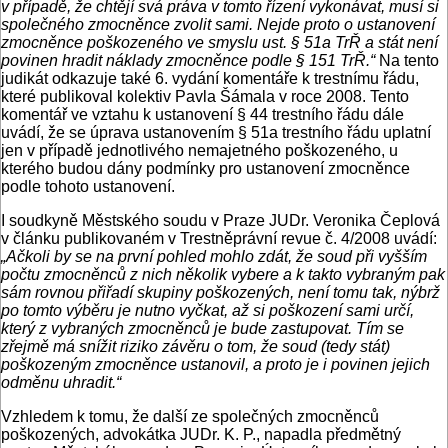
v případě, že chtějí svá práva v tomto řízení vykonávat, musí si
společného zmocněnce zvolit sami. Nejde proto o ustanovení
zmocněnce poškozeného ve smyslu ust. § 51a TrŘ a stát není
povinen hradit náklady zmocněnce podle § 151 TrŘ.“
Na tento
judikát odkazuje také 6. vydání komentáře k trestnímu řádu,
které publikoval kolektiv Pavla Šámala v roce 2008. Tento
komentář ve vztahu k ustanovení § 44 trestního řádu dále
uvádí, že se úprava ustanovením § 51a trestního řádu uplatní
jen v případě jednotlivého nemajetného poškozeného, u
kterého budou dány podmínky pro ustanovení zmocněnce
podle tohoto ustanovení.
I soudkyně Městského soudu v Praze JUDr. Veronika Čeplová
v článku publikovaném v Trestněprávní revue č. 4/2008 uvádí:
„Ačkoli by se na první pohled mohlo zdát, že soud při vyšším
počtu zmocněnců z nich několik vybere a k takto vybraným pak
sám rovnou přiřadí skupiny poškozených, není tomu tak, nýbrž
po tomto výběru je nutno vyčkat, až si poškození sami určí,
který z vybraných zmocněnců je bude zastupovat. Tím se
zřejmě má snížit riziko závěru o tom, že soud (tedy stát)
poškozeným zmocněnce ustanovil, a proto je i povinen jejich
odměnu uhradit.“
Vzhledem k tomu, že další ze společných zmocněnců
poškozených, advokátka JUDr. K. P., napadla předmětný