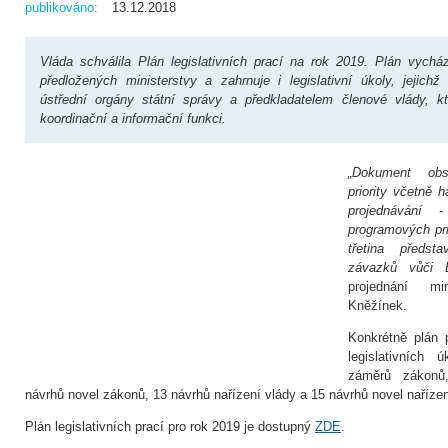
publikováno:
13.12.2018
Vláda schválila Plán legislativních prací na rok 2019. Plán vych
předložených ministerstvy a zahrnuje i legislativní úkoly, jejichž
ústřední orgány státní správy a předkladatelem členové vlády, k
koordinační a informační funkci.
„Dokument obsa
priority včetně 
projednávání
programových pri
třetina předsta
závazků vůči E
projednání mi
Kněžínek.
Konkrétně plán 
legislativních
záměrů zákonů
návrhů novel zákonů, 13 návrhů nařízení vlády a 15 návrhů novel nařízen
Plán legislativních prací pro rok 2019 je dostupný
ZDE
.