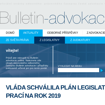
oficiální stránky odborného právnického časopisu české advokacie
DOMŮ
AKTUALITY
ODBORNÉ PŘÍSPĚVKY
Z ADVOKACI
ZE SVĚTA PRÁVA
Z LEGISLATIVY
Z JUDIKATURY
vítejte!
Právě jste vstoupili na Bulletin
advokacie online. Naleznete zde
obsah stavovského odborného
časopisu Bulletin advokacie i příspěvky
VYHLEDAT NA WEBU
exklusivně určené jen pro tento portál.
VLÁDA SCHVÁLILA PLÁN LEGISLAT
PRACÍ NA ROK 2019