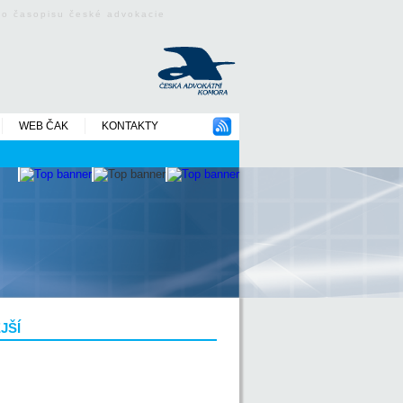
ého časopisu české advokacie
WEB ČAK
KONTAKTY
JŠÍ