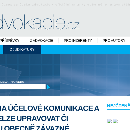
o časopisu české advokacie • oficiální stránky odborného právnick
PŘÍSPĚVKY
Z ADVOKACIE
PRO INZERENTY
PRO AUTORY
Z JUDIKATURY
HLEDAT NA WEBU
NEJČTENĚ
NA ÚČELOVÉ KOMUNIKACE A
ELZE UPRAVOVAT ČI
 OBECNĚ ZÁVAZNÉ