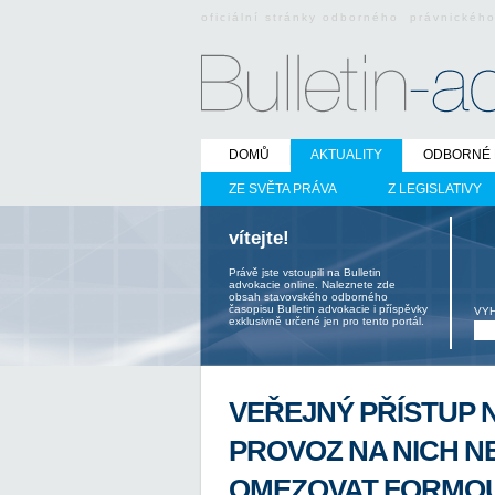
oficiální stránky odborného právnickéh
DOMŮ
AKTUALITY
ODBORNÉ 
ZE SVĚTA PRÁVA
Z LEGISLATIVY
vítejte!
Právě jste vstoupili na Bulletin
advokacie online. Naleznete zde
obsah stavovského odborného
časopisu Bulletin advokacie i příspěvky
VY
exklusivně určené jen pro tento portál.
VEŘEJNÝ PŘÍSTUP 
PROVOZ NA NICH N
OMEZOVAT FORMOU