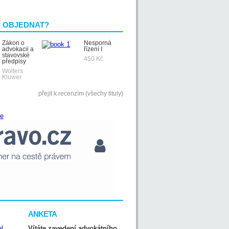
I OBJEDNAT?
Zákon o
Nesporná
advokacii a
řízení I
stavovské
450 Kč
předpisy
Wolters
Kluwer
přejít k recenzím (všechy tituly)
ANKETA
Vítáte zavedení advokátního