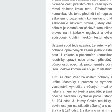
nicméně Zastupitelstvo obce Všeň vykro
rámci druhého kroku testu. Předměte
komunikacích, tento předmět i cíl regul
zákonem o pozemních komunikacích, kt
zákonem o silničním provozu, který ob
ačkoliv je vlastníkem účelové komunika
provoz na ní jakkoliv regulovat a ovliv
způsobuje. K dalším krokům testu nebylo 
Ústavní soud tedy uzavírá, že veřejný př
ochraně oprávněných zájmů jejího vlast
odst. 1 zákona o pozemních komunikací
republiky upravit nebo omezit příslušn
působností; obec tak proto nemůže učin
jsou účelové komunikace v jejím vlastnict
Tím, že obec Všeň za účelem ochrany sv
určité účastníky z provozu na vymeze
vlastnictví, vykročila z věcných mezí 
nebyla a není oprávněna provádět právní
obecně závaznou vyhlášku podle ustano
čl. 104 odst. 3 Ústavy České republiky,
povinnosti jen na základě zákona) a s u
§ 77 a § 124 odst. 1 zákona o silničním