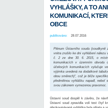
VYHLÁŠKY, A TO AN
KOMUNIKACÍ, KTER
OBCE
publikováno:
28.07.2016
Plénum Ústavního soudu (soudkyně zp
vnitra zrušilo ke dni vyhlášení nále
č. 2 ze dne 30. 6. 2015, o místn
komunikacích v územním obvodu 
účelových komunikacích vylučuje ve
výjimka uvedená na dodatkové tabulc
obou směrech)“, což je blíže specifik
předmětnou vyhlášku napadl, neboť s
svou zákonem vymezenou pravomoc.
Ústavní soud dospěl k závěru, že návr
Ústavní soud zpravidla volí test čtyř 
přezkoumávaná vyhláška byla přijata a