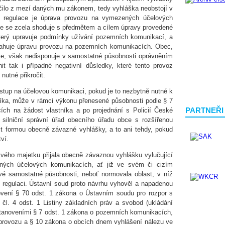
čilo z mezí daných mu zákonem, tedy vyhláška neobstojí v
m regulace je úprava provozu na vymezených účelových
ace se zcela shoduje s předmětem a cílem úpravy provedené
erý upravuje podmínky užívání pozemních komunikací, a
sahuje úpravu provozu na pozemních komunikacích. Obec,
ce, však nedisponuje v samostatné působnosti oprávněním
nit tak i případné negativní důsledky, které tento provoz
nutné přikročit.
ístup na účelovou komunikaci, pokud je to nezbytně nutné k
níka, může v rámci výkonu přenesené působnosti podle § 7
PARTNEŘI
ch na žádost vlastníka a po projednání s Policií České
ý silniční správní úřad obecního úřadu obce s rozšířenou
it formou obecně závazné vyhlášky, a to ani tehdy, pokud
ví.
ého majetku přijala obecně závaznou vyhlášku vylučující
ných účelových komunikacích, ať již ve svém či cizím
své samostatné působnosti, neboť normovala oblast, v níž
 regulaci. Ústavní soud proto návrhu vyhověl a napadenou
vení § 70 odst. 1 zákona o Ústavním soudu pro rozpor s
 čl. 4 odst. 1 Listiny základních práv a svobod (ukládání
stanoveními § 7 odst. 1 zákona o pozemních komunikacích,
 provozu a § 10 zákona o obcích dnem vyhlášení nálezu ve