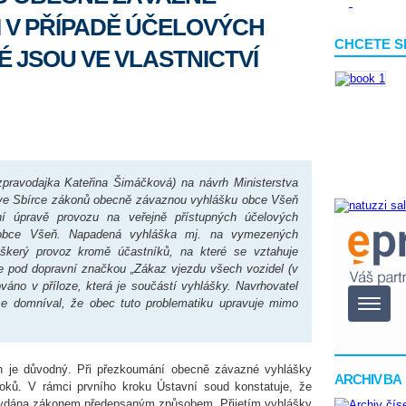
I V PŘÍPADĚ ÚČELOVÝCH
CHCETE S
É JSOU VE VLASTNICTVÍ
ravodajka Kateřina Šimáčková) na návrh Ministerstva
zu ve Sbírce zákonů obecně závaznou vyhlášku obce Všeň
í úpravě provozu na veřejně přístupných účelových
obce Všeň. Napadená vyhláška mj. na vymezených
škerý provoz kromě účastníků, na které se vztahuje
e pod dopravní značkou „Zákaz vjezdu všech vozidel (v
ováno v příloze, která je součástí vyhlášky. Navrhovatel
e domníval, že obec tuto problematiku upravuje mimo
h je důvodný. Při přezkoumání obecně závazné vyhlášky
ARCHIV BA
kroků. V rámci prvního kroku Ústavní soud konstatuje, že
 vydána zákonem předepsaným způsobem. Přijetím vyhlášky