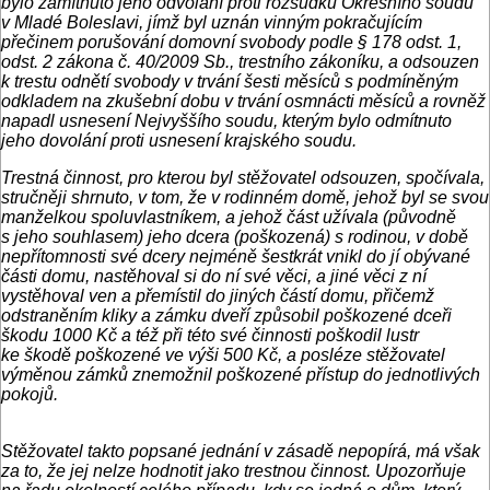
bylo zamítnuto jeho odvolání proti rozsudku Okresního soudu
v Mladé Boleslavi, jímž byl uznán vinným pokračujícím
přečinem porušování domovní svobody podle § 178 odst. 1,
odst. 2 zákona č. 40/2009 Sb., trestního zákoníku, a odsouzen
k trestu odnětí svobody v trvání šesti měsíců s podmíněným
odkladem na zkušební dobu v trvání osmnácti měsíců a rovněž
napadl usnesení Nejvyššího soudu, kterým bylo odmítnuto
jeho dovolání proti usnesení krajského soudu.
Trestná činnost, pro kterou byl stěžovatel odsouzen, spočívala,
stručněji shrnuto, v tom, že v rodinném domě, jehož byl se svou
manželkou spoluvlastníkem, a jehož část užívala (původně
s jeho souhlasem) jeho dcera (poškozená) s rodinou, v době
nepřítomnosti své dcery nejméně šestkrát vnikl do jí obývané
části domu, nastěhoval si do ní své věci, a jiné věci z ní
vystěhoval ven a přemístil do jiných částí domu, přičemž
odstraněním kliky a zámku dveří způsobil poškozené dceři
škodu 1000 Kč a též při této své činnosti poškodil lustr
ke škodě poškozené ve výši 500 Kč, a posléze stěžovatel
výměnou zámků znemožnil poškozené přístup do jednotlivých
pokojů.
Stěžovatel takto popsané jednání v zásadě nepopírá, má však
za to, že jej nelze hodnotit jako trestnou činnost. Upozorňuje