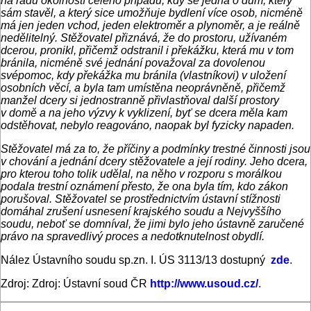
na řadu okolností celého případu, kdy se jedná o dům, který
sám stavěl, a který sice umožňuje bydlení více osob, nicméně
má jen jeden vchod, jeden elektroměr a plynoměr, a je reálně
nedělitelný. Stěžovatel přiznává, že do prostoru, užívaném
dcerou, pronikl, přičemž odstranil i překážku, která mu v tom
bránila, nicméně své jednání považoval za dovolenou
svépomoc, kdy překážka mu bránila (vlastníkovi) v uložení
osobních věcí, a byla tam umístěna neoprávněně, přičemž
manžel dcery si jednostranně přivlastňoval další prostory
v domě a na jeho výzvy k vyklizení, byť se dcera měla kam
odstěhovat, nebylo reagováno, naopak byl fyzicky napaden.
Stěžovatel má za to, že příčiny a podmínky trestné činnosti jsou
v chování a jednání dcery stěžovatele a její rodiny. Jeho dcera,
pro kterou toho tolik udělal, na něho v rozporu s morálkou
podala trestní oznámení přesto, že ona byla tím, kdo zákon
porušoval. Stěžovatel se prostřednictvím ústavní stížnosti
domáhal zrušení usnesení krajského soudu a Nejvyššího
soudu, neboť se domníval, že jimi bylo jeho ústavně zaručené
právo na spravedlivý proces a nedotknutelnost obydlí.
Nález Ústavního soudu sp.zn. I. ÚS 3113/13 dostupný
zde
.
Zdroj: Zdroj: Ústavní soud ČR
http://www.usoud.cz/
.