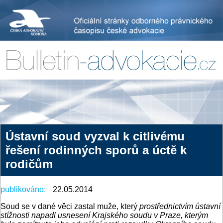
Ústavní soud vyzval k citlivému
řešení rodinných sporů a úctě k
rodičům
publikováno:
22.05.2014
Soud se v dané věci zastal muže, který
prostřednictvím ústavní
stížnosti napadl usnesení Krajského soudu v Praze, kterým