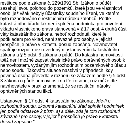
restituce podle zákona č. 229/1991 Sb. (zákon o půdě)
zasahují svou polohou do pozemků, které jsou ve vlastnictví
osob, jež však nebyly účastníky soudního řízení, ve kterém
bylo rozhodováno o restitučním nároku žalobců. Podle
katastrálního úřadu tak není splněna podmínka pro povolení
vkladu vlastnického práva stanovená v § 17 odst. 4 druhá část
věty katastrálního zákona, neboť rozhodnutí, které je
podkladem pro vklad, není závazné pro osoby, v jejichž
prospěch je právo v katastru dosud zapsáno. Navrhovatel
spatřuje rozpor mezi uvedeným ustanovením katastrálního
zákona a § 5 odst. 3 zákona o půdě. Do katastru nemovitostí
totiž není možné zapsat vlastnické právo oprávněných osob k
nemovitostem, vydaným jim rozhodnutím pozemkového úřadu
nebo soudu. Takováto situace nastává v případech, kdy
povinná osoba převedla v rozporu se zákazem podle § 5 odst.
3 zákona o půdě nemovitosti na třetí osobu, což může dle
navrhovatele v praxi znamenat, že se restituční nároky
oprávněných stanou fikcí.
Ustanovení § 17 odst. 4 katastrálního zákona:
„Jde-li o
rozhodnutí soudu, zkoumá katastrální úřad splnění podmínek
jen podle odstavce 2 písm. a) a dále, zda je toto rozhodnutí
závazné i pro osoby, v jejichž prospěch je právo v katastru
dosud zapsáno.“