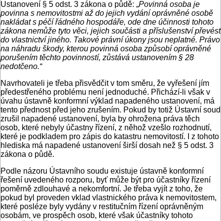
Ustanovení § 5 odst. 3 zákona o půdě: „
Povinná osoba je
povinna s nemovitostmi až do jejich vydání oprávněné osobě
nakládat s péčí řádného hospodáře, ode dne účinnosti tohoto
zákona nemůže tyto věci, jejich součásti a příslušenství převést
do vlastnictví jiného. Takové právní úkony jsou neplatné. Právo
na náhradu škody, kterou povinná osoba způsobí oprávněné
porušením těchto povinností, zůstává ustanovením § 28
nedotčeno.“
Navrhovateli je třeba přisvědčit v tom směru, že vyřešení jím
předestřeného problému není jednoduché. Přichází-li však v
úvahu ústavně konformní výklad napadeného ustanovení, má
tento přednost před jeho zrušením. Pokud by totiž Ústavní soud
zrušil napadené ustanovení, byla by ohrožena práva těch
osob, které nebyly účastny řízení, z něhož vzešlo rozhodnutí,
které je podkladem pro zápis do katastru nemovitostí. I z tohoto
hlediska má napadené ustanovení širší dosah než § 5 odst. 3
zákona o půdě.
Podle názoru Ústavního soudu existuje ústavně konformní
řešení uvedeného rozporu, byť může být pro účastníky řízení
poměrně zdlouhavé a nekomfortní. Je třeba vyjít z toho, že
pokud byl proveden vklad vlastnického práva k nemovitostem,
které posléze byly vydány v restitučním řízení oprávněným
osobám, ve prospěch osob, které však účastníky tohoto