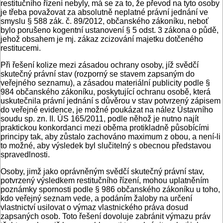
restitučního řízení nebyly, má se za to, že převod na tyto osoby
je třeba považovat za absolutně neplatné právní jednání ve
smyslu § 588 zák. č. 89/2012, občanského zákoníku, neboť
bylo porušeno kogentní ustanovení § 5 odst. 3 zákona o půdě,
jehož obsahem je mj. zákaz zcizování majetku dotčeného
restitucemi.
Při řešení kolize mezi zásadou ochrany osoby, jíž svědčí
skutečný právní stav (rozporný se stavem zapsaným do
veřejného seznamu), a zásadou materiální publicity podle §
984 občanského zákoníku, poskytující ochranu osobě, která
uskutečnila právní jednání s důvěrou v stav potvrzený zápisem
do veřejné evidence, je možné poukázat na nález Ústavního
soudu sp. zn. II. ÚS 165/2011, podle něhož je nutno najít
praktickou konkordanci mezi oběma protikladně působícími
principy tak, aby zůstalo zachováno maximum z obou, a není-li
to možné, aby výsledek byl slučitelný s obecnou představou
spravedlnosti.
Osoby, jimž jako oprávněným svědčí skutečný právní stav,
potvrzený výsledkem restitučního řízení, mohou uplatněním
poznámky spornosti podle § 986 občanského zákoníku u toho,
kdo veřejný seznam vede, a podáním žaloby na určení
vlastnictví usilovat o výmaz vlastnického práva dosud
zapsaných osob. Toto řešení dovoluje zabránit výmazu práv