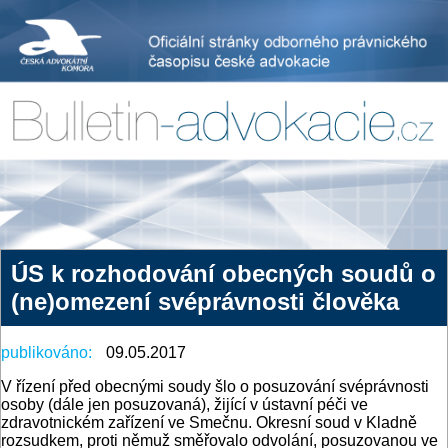
ÚS k rozhodování obecných soudů o
(ne)omezení svéprávnosti člověka
publikováno:
09.05.2017
V řízení před obecnými soudy šlo o posuzování svéprávnosti
osoby (dále jen posuzovaná), žijící v ústavní péči ve
zdravotnickém zařízení ve Smečnu. Okresní soud v Kladně
rozsudkem, proti němuž směřovalo odvolání, posuzovanou ve