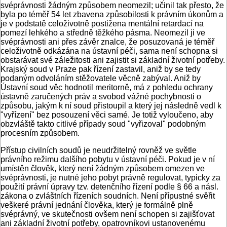
svéprávnosti žádným způsobem neomezil; učinil tak přesto, že
byla po téměř 54 let zbavena způsobilosti k právním úkonům a
je v podstatě celoživotně postižena mentální retardací na
pomezí lehkého a středně těžkého pásma. Neomezil ji ve
svéprávnosti ani přes závěr znalce, že posuzovaná je téměř
celoživotně odkázána na ústavní péči, sama není schopna si
obstarávat své záležitosti ani zajistit si základní životní potřeby.
Krajský soud v Praze pak řízení zastavil, aniž by se tedy
podaným odvoláním stěžovatele věcně zabýval. Aniž by
Ústavní soud věc hodnotil meritorně, má z pohledu ochrany
ústavně zaručených práv a svobod vážné pochybnosti o
způsobu, jakým k ní soud přistoupil a který jej následně vedl k
"vyřízení" bez posouzení věci samé. Je totiž vyloučeno, aby
obzvláště takto citlivé případy soud "vyřizoval" podobným
procesním způsobem.
Přístup civilních soudů je neudržitelný rovněž ve světle
právního režimu dalšího pobytu v ústavní péči. Pokud je v ní
umístěn člověk, který není žádným způsobem omezen ve
svéprávnosti, je nutné jeho pobyt právně regulovat, typicky za
použití právní úpravy tzv. detenčního řízení podle § 66 a násl.
zákona o zvláštních řízeních soudních. Není přípustné svěřit
veškeré právní jednání člověka, který je formálně plně
svéprávný, ve skutečnosti ovšem není schopen si zajišťovat
ani základní životní potřeby, opatrovníkovi ustanovenému