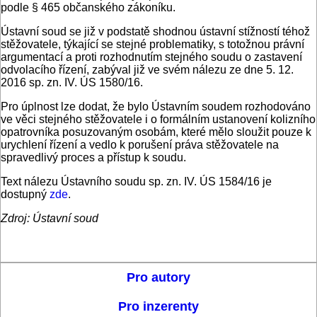
podle § 465 občanského zákoníku.
Ústavní soud se již v podstatě shodnou ústavní stížností téhož
stěžovatele, týkající se stejné problematiky, s totožnou právní
argumentací a proti rozhodnutím stejného soudu o zastavení
odvolacího řízení, zabýval již ve svém nálezu ze dne 5. 12.
2016 sp. zn. IV. ÚS 1580/16.
Pro úplnost lze dodat, že bylo Ústavním soudem rozhodováno
ve věci stejného stěžovatele i o formálním ustanovení kolizního
opatrovníka posuzovaným osobám, které mělo sloužit pouze k
urychlení řízení a vedlo k porušení práva stěžovatele na
spravedlivý proces a přístup k soudu.
Text nálezu Ústavního soudu sp. zn. IV. ÚS 1584/16 je
dostupný
zde
.
Zdroj: Ústavní soud
Pro autory
Pro inzerenty