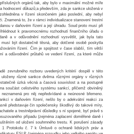
 příslušných orgánů tak, aby bylo v maximální možné míře
a hodnocení důkazů;a především, zda je sankce uložená v
, zohledněna v řízení skončeném jako poslední, aby nebyl
. Znamená to, že v rámci individualizace stanovení trestní
ádanou v daňovém řízení a její úhradu. Soud proto musí při
řihlédnout k pravomocnému rozhodnutí finančního úřadu o
daně a v odůvodnění rozhodnutí vysvětlit, jak byla tato
t musí být dostatečně těsná, aby dotčené osobě poskytla
užováním řízení. Čím je spojitost v čase slabší, tím větší
ění a odůvodnění průtahů ve vedení řízení, za které může
adě zevrubného rozboru uvedených kritérií dospěl v této
ly uloženy různé sankce dvěma různými orgány v různých
dostatečně úzká věcná a časová souvislost a na postupně
 na součást celistvého systému sankcí, přičemž obviněný
a neznamená pro něj nepředvídané a neúnosné břemeno.
sankcí v daňovém řízení, nešlo by o adekvátní reakci za
sně představuje čin společensky škodlivý do takové míry,
pachatele a trestněprávní důsledky s ní spojené, byť právě s
posuzovaného případu (zejména zaplacení doměřené daně i
puštěním od uložení souhrnného trestu. K porušení zásady
 1 Protokolu č. 7 k Úmluvě o ochraně lidských práv a
udikatury ESLP (zejména rozsudku jeho velkého senátu ve