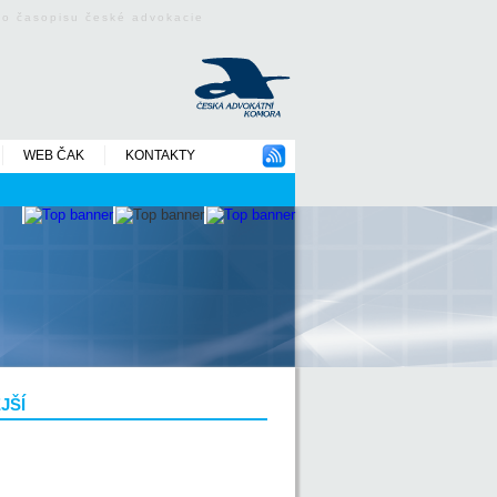
ého časopisu české advokacie
WEB ČAK
KONTAKTY
JŠÍ