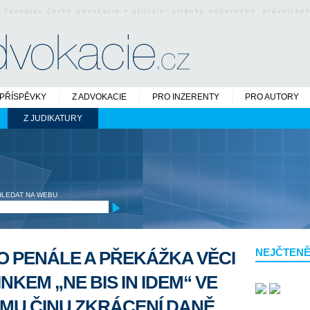
o časopisu české advokacie • oficiální stránky odborného právnick
PŘÍSPĚVKY
Z ADVOKACIE
PRO INZERENTY
PRO AUTORY
Z JUDIKATURY
HLEDAT NA WEBU
NEJČTENĚ
 PENÁLE A PŘEKÁŽKA VĚCI
KEM „NE BIS IN IDEM“ VE
MU ČINU ZKRÁCENÍ DANĚ,