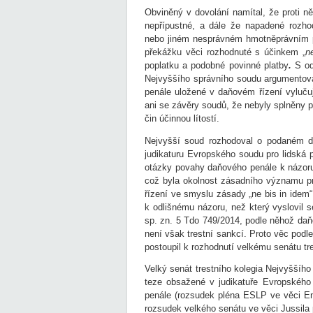
Obviněný v dovolání namítal, že proti n
nepřípustné, a dále že napadené rozh
nebo jiném nesprávném hmotněprávním p
překážku věci rozhodnuté s účinkem „
n
poplatku a podobné povinné platby
.
S od
Nejvyššího správního soudu argumentova
penále uložené v daňovém řízení vylučuj
ani se závěry soudů, že nebyly splněny 
čin účinnou lítostí.
Nejvyšší soud rozhodoval o podaném do
judikaturu Evropského soudu pro lidská 
otázky povahy daňového penále k názoru
což byla okolnost zásadního významu pr
řízení ve smyslu zásady „ne bis in idem
k odlišnému názoru, než který vyslovil 
sp. zn. 5 Tdo 749/2014, podle něhož daň
není však trestní sankcí. Proto věc podl
postoupil k rozhodnutí velkému senátu tr
Velký senát trestního kolegia Nejvyššíh
teze obsažené v judikatuře Evropského
penále (rozsudek pléna ESLP ve věci Eng
rozsudek velkého senátu ve věci Jussila 