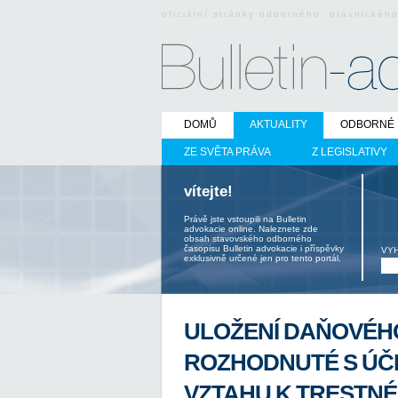
oficiální stránky odborného právnickéh
DOMŮ
AKTUALITY
ODBORNÉ 
ZE SVĚTA PRÁVA
Z LEGISLATIVY
vítejte!
Právě jste vstoupili na Bulletin
advokacie online. Naleznete zde
obsah stavovského odborného
časopisu Bulletin advokacie i příspěvky
VY
exklusivně určené jen pro tento portál.
ULOŽENÍ DAŇOVÉHO
ROZHODNUTÉ S ÚČIN
VZTAHU K TRESTNÉ