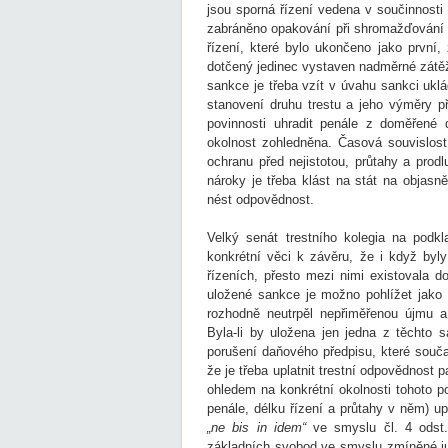
jsou sporná řízení vedena v součinnosti
zabráněno opakování při shromažďování 
řízení, které bylo ukončeno jako první
dotčený jedinec vystaven nadměrné zátěži
sankce je třeba vzít v úvahu sankci ukl
stanovení druhu trestu a jeho výměry p
povinnosti uhradit penále z doměřené 
okolnost zohledněna. Časová souvislos
ochranu před nejistotou, průtahy a prodl
nároky je třeba klást na stát na objasn
nést odpovědnost.
Velký senát trestního kolegia na podkl
konkrétní věci k závěru, že i když by
řízeních, přesto mezi nimi existovala 
uložené sankce je možno pohlížet jako
rozhodně neutrpěl nepřiměřenou újmu 
Byla-li by uložena jen jedna z těchto 
porušení daňového předpisu, které souča
že je třeba uplatnit trestní odpovědnost 
ohledem na konkrétní okolnosti tohoto 
penále, délku řízení a průtahy v něm) u
„ne bis in idem“
ve smyslu čl. 4 odst.
základních svobod ve smyslu zmíněné j