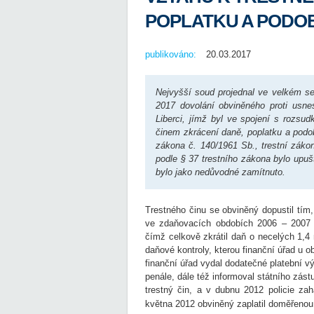
POPLATKU A PODO
publikováno:
20.03.2017
Nejvyšší soud projednal ve velkém se
2017 dovolání obviněného proti usn
Liberci, jímž byl ve spojení s rozs
činem zkrácení daně, poplatku a podob
zákona č. 140/1961 Sb., trestní zákon
podle § 37 trestního zákona bylo upuš
bylo jako nedůvodné zamítnuto.
Trestného činu se obviněný dopustil tím
ve zdaňovacích obdobích 2006 – 2007 d
čímž celkově zkrátil daň o necelých 1,4
daňové kontroly, kterou finanční úřad u 
finanční úřad vydal dodatečné platební 
penále, dále též informoval státního zá
trestný čin, a v dubnu 2012 policie zah
května 2012 obviněný zaplatil doměřenou