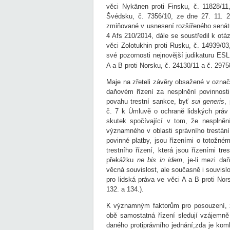
věci Nykänen proti Finsku, č. 11828/1
Švédsku, č. 7356/10, ze dne 27. 11. 20
zmiňované v usnesení rozšířeného senátu
4 Afs 210/2014, dále se soustředil k ot
věci Zolotukhin proti Rusku, č. 14939/0
své pozornosti nejnovější judikaturu E
A a B proti Norsku, č. 24130/11 a č. 2975
Maje na zřeteli závěry obsažené v označ
daňovém řízení za nesplnění povinnost
povahu trestní sankce, byť
sui generis
,
č. 7 k Úmluvě o ochraně lidských práv 
skutek spočívající v tom, že nesplnění
významného v oblasti správního trestání
povinné platby, jsou řízeními o totožn
trestního řízení, která jsou řízeními tr
překážku
ne bis in idem
, je-li mezi d
věcná souvislost, ale současně i souvis
pro lidská práva ve věci A a B proti No
132. a 134.).
K významným faktorům pro posouzení, zd
obě samostatná řízení sledují vzájemně 
daného protiprávního jednání;zda je kom