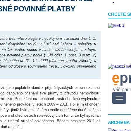
BNÉ POVINNÉ PLATBY
CHCETE S
nátu trestního kolegia v neveřejném zasedání dne 4. 1.
esení Krajského soudu v Ústí nad Labem – pobočky v
udkem Okresního soudu v Liberci uznán vinným trestným
né povinné platby podle § 148 odst. 1, odst. 3 písm. c)
, účinného do 31. 12. 2009 (dále jen „trestní zákon“), a
těno od uložení souhrnného trestu. Dovolání obviněného
, že jako poplatník daně z příjmů fyzických osob nezahrnul
o daňového přiznání své příjmy z převodu nemovitostí,
 mil. Kč. Podezření na spáchání trestného činu vyplynulo z
obviněného prováděl v letech 2009 – 2011. Po jejím ukončení
výměry, jimiž bylo obviněnému vedle doměřené daně uloženo
stupce o skutečnostech nasvědčujících tomu, že byl spáchán
ájila trestní stíhání obviněného. Během prosince 2011 až
ARCHIV BA
 daň a penále.