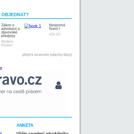
I OBJEDNAT?
Zákon o
Nesporná
advokacii a
řízení I
stavovské
450 Kč
předpisy
Wolters
Kluwer
přejít k recenzím (všechy tituly)
ANKETA
Vítáte zavedení advokátního