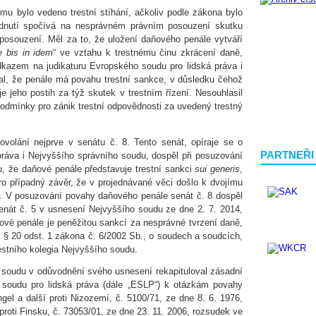
ěmu bylo vedeno trestní stíhání, ačkoliv podle zákona bylo
odnutí spočívá na nesprávném právním posouzení skutku
osouzení. Měl za to, že uložení daňového penále vytváří
e bis in idem
“ ve vztahu k trestnému činu zkrácení daně,
kazem na judikaturu Evropského soudu pro lidská práva i
l, že penále má povahu trestní sankce, v důsledku čehož
e jeho postih za týž skutek v trestním řízení. Nesouhlasil
podmínky pro zánik trestní odpovědnosti za uvedený trestný
volání nejprve v senátu č. 8. Tento senát, opíraje se o
PARTNEŘI
práva i Nejvyššího správního soudu, dospěl při posuzování
, že daňové penále představuje trestní sankci
sui generis
,
o případný závěr, že v projednávané věci došlo k dvojímu
“. V posuzování povahy daňového penále senát č. 8 dospěl
senát č. 5 v usnesení Nejvyššího soudu ze dne 2. 7. 2014,
ové penále je peněžitou sankcí za nesprávné tvrzení daně,
e § 20 odst. 1 zákona č. 6/2002 Sb., o soudech a soudcích,
estního kolegia Nejvyššího soudu.
o soudu v odůvodnění svého usnesení rekapituloval zásadní
 soudu pro lidská práva (dále „ESLP“) k otázkám povahy
el a další proti Nizozemí, č. 5100/71, ze dne 8. 6. 1976,
proti Finsku, č. 73053/01, ze dne 23. 11. 2006, rozsudek ve