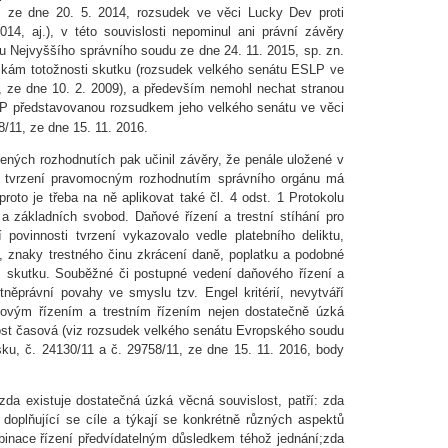
1, ze dne 20. 5. 2014, rozsudek ve věci Lucky Dev proti
14, aj.), v této souvislosti nepominul ani právní závěry
 Nejvyššího správního soudu ze dne 24. 11. 2015, sp. zn.
ázkám totožnosti skutku (rozsudek velkého senátu ESLP ve
3, ze dne 10. 2. 2009), a především nemohl nechat stranou
SLP představovanou rozsudkem jeho velkého senátu ve věci
8/11, ze dne 15. 11. 2016.
ených rozhodnutích pak učinil závěry, že penále uložené v
i tvrzení pravomocným rozhodnutím správního orgánu má
 proto je třeba na ně aplikovat také čl. 4 odst. 1 Protokolu
a základních svobod. Daňové řízení a trestní stíhání pro
 povinnosti tvrzení vykazovalo vedle platebního deliktu,
, znaky trestného činu zkrácení daně, poplatku a podobné
ém skutku. Souběžné či postupné vedení daňového řízení a
estněprávní povahy ve smyslu tzv. Engel kritérií, nevytváří
aňovým řízením a trestním řízením nejen dostatečně úzká
lost časová (viz rozsudek velkého senátu Evropského soudu
rsku, č. 24130/11 a č. 29758/11, ze dne 15. 11. 2016, body
a existuje dostatečná úzká věcná souvislost, patří: zda
doplňující se cíle a týkají se konkrétně různých aspektů
binace řízení předvídatelným důsledkem téhož jednání;zda