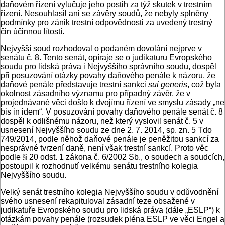
daňovém řízení vylučuje jeho postih za týž skutek v trestním
řízení. Nesouhlasil ani se závěry soudů, že nebyly splněny
podmínky pro zánik trestní odpovědnosti za uvedený trestný
čin účinnou lítostí.
Nejvyšší soud rozhodoval o podaném dovolání nejprve v
senátu č. 8. Tento senát, opíraje se o judikaturu Evropského
soudu pro lidská práva i Nejvyššího správního soudu, dospěl
při posuzování otázky povahy daňového penále k názoru, že
daňové penále představuje trestní sankci
sui generis
, což byla
okolnost zásadního významu pro případný závěr, že v
projednávané věci došlo k dvojímu řízení ve smyslu zásady „ne
bis in idem“. V posuzování povahy daňového penále senát č. 8
dospěl k odlišnému názoru, než který vyslovil senát č. 5 v
usnesení Nejvyššího soudu ze dne 2. 7. 2014, sp. zn. 5 Tdo
749/2014, podle něhož daňové penále je peněžitou sankcí za
nesprávné tvrzení daně, není však trestní sankcí. Proto věc
podle § 20 odst. 1 zákona č. 6/2002 Sb., o soudech a soudcích,
postoupil k rozhodnutí velkému senátu trestního kolegia
Nejvyššího soudu.
Velký senát trestního kolegia Nejvyššího soudu v odůvodnění
svého usnesení rekapituloval zásadní teze obsažené v
judikatuře Evropského soudu pro lidská práva (dále „ESLP“) k
otázkám povahy penále (rozsudek pléna ESLP ve věci Engel a