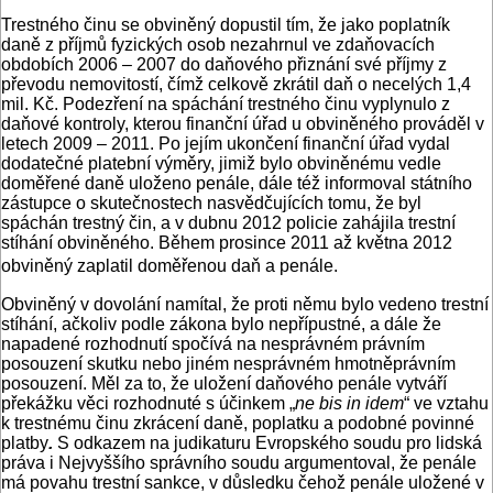
Trestného činu se obviněný dopustil tím, že jako poplatník
daně z příjmů fyzických osob nezahrnul ve zdaňovacích
obdobích 2006 – 2007 do daňového přiznání své příjmy z
převodu nemovitostí, čímž celkově zkrátil daň o necelých 1,4
mil. Kč. Podezření na spáchání trestného činu vyplynulo z
daňové kontroly, kterou finanční úřad u obviněného prováděl v
letech 2009 – 2011. Po jejím ukončení finanční úřad vydal
dodatečné platební výměry, jimiž bylo obviněnému vedle
doměřené daně uloženo penále, dále též informoval státního
zástupce o skutečnostech nasvědčujících tomu, že byl
spáchán trestný čin, a v dubnu 2012 policie zahájila trestní
stíhání obviněného. Během prosince 2011 až května 2012
obviněný zaplatil doměřenou daň a penále.
Obviněný v dovolání namítal, že proti němu bylo vedeno trestní
stíhání, ačkoliv podle zákona bylo nepřípustné, a dále že
napadené rozhodnutí spočívá na nesprávném právním
posouzení skutku nebo jiném nesprávném hmotněprávním
posouzení. Měl za to, že uložení daňového penále vytváří
překážku věci rozhodnuté s účinkem „
ne bis in idem
“ ve vztahu
k trestnému činu zkrácení daně, poplatku a podobné povinné
platby
.
S odkazem na judikaturu Evropského soudu pro lidská
práva i Nejvyššího správního soudu argumentoval, že penále
má povahu trestní sankce, v důsledku čehož penále uložené v