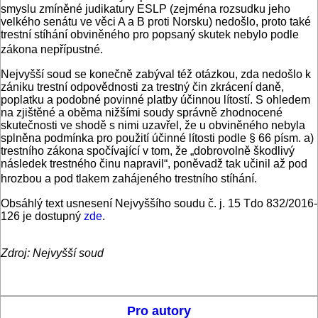
smyslu zmíněné judikatury ESLP (zejména rozsudku jeho
velkého senátu ve věci A a B proti Norsku) nedošlo, proto také
trestní stíhání obviněného pro popsaný skutek nebylo podle
zákona nepřípustné.
Nejvyšší soud se konečně zabýval též otázkou, zda nedošlo k
zániku trestní odpovědnosti za trestný čin zkrácení daně,
poplatku a podobné povinné platby účinnou lítostí. S ohledem
na zjištěné a oběma nižšími soudy správně zhodnocené
skutečnosti ve shodě s nimi uzavřel, že u obviněného nebyla
splněna podmínka pro použití účinné lítosti podle § 66 písm. a)
trestního zákona spočívající v tom, že „dobrovolně škodlivý
následek trestného činu napravil“, poněvadž tak učinil až pod
hrozbou a pod tlakem zahájeného trestního stíhání.
Obsáhlý text usnesení Nejvyššího soudu č. j. 15 Tdo 832/2016-
126 je dostupný
zde
.
Zdroj: Nejvyšší soud
Pro autory