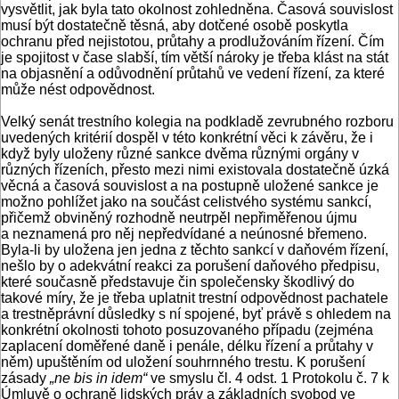
vysvětlit, jak byla tato okolnost zohledněna. Časová souvislost
musí být dostatečně těsná, aby dotčené osobě poskytla
ochranu před nejistotou, průtahy a prodlužováním řízení. Čím
je spojitost v čase slabší, tím větší nároky je třeba klást na stát
na objasnění a odůvodnění průtahů ve vedení řízení, za které
může nést odpovědnost.
Velký senát trestního kolegia na podkladě zevrubného rozboru
uvedených kritérií dospěl v této konkrétní věci k závěru, že i
když byly uloženy různé sankce dvěma různými orgány v
různých řízeních, přesto mezi nimi existovala dostatečně úzká
věcná a časová souvislost a na postupně uložené sankce je
možno pohlížet jako na součást celistvého systému sankcí,
přičemž obviněný rozhodně neutrpěl nepřiměřenou újmu
a neznamená pro něj nepředvídané a neúnosné břemeno.
Byla-li by uložena jen jedna z těchto sankcí v daňovém řízení,
nešlo by o adekvátní reakci za porušení daňového předpisu,
které současně představuje čin společensky škodlivý do
takové míry, že je třeba uplatnit trestní odpovědnost pachatele
a trestněprávní důsledky s ní spojené, byť právě s ohledem na
konkrétní okolnosti tohoto posuzovaného případu (zejména
zaplacení doměřené daně i penále, délku řízení a průtahy v
něm) upuštěním od uložení souhrnného trestu. K porušení
zásady
„ne bis in idem“
ve smyslu čl. 4 odst. 1 Protokolu č. 7 k
Úmluvě o ochraně lidských práv a základních svobod ve