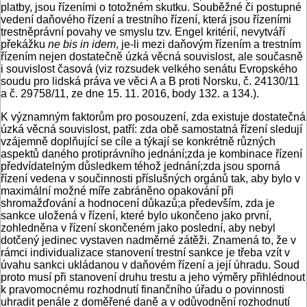
platby, jsou řízeními o totožném skutku. Souběžné či postupné
vedení daňového řízení a trestního řízení, která jsou řízeními
trestněprávní povahy ve smyslu tzv. Engel kritérií, nevytváří
překážku
ne bis in idem
, je-li mezi daňovým řízením a trestním
řízením nejen dostatečně úzká věcná souvislost, ale současně
i souvislost časová (viz rozsudek velkého senátu Evropského
soudu pro lidská práva ve věci A a B proti Norsku, č. 24130/11
a č. 29758/11, ze dne 15. 11. 2016, body 132. a 134.).
K významným faktorům pro posouzení, zda existuje dostatečná
úzká věcná souvislost, patří: zda obě samostatná řízení sledují
vzájemně doplňující se cíle a týkají se konkrétně různých
aspektů daného protiprávního jednání;zda je kombinace řízení
předvídatelným důsledkem téhož jednání;zda jsou sporná
řízení vedena v součinnosti příslušných orgánů tak, aby bylo v
maximální možné míře zabráněno opakování při
shromažďování a hodnocení důkazů;a především, zda je
sankce uložená v řízení, které bylo ukončeno jako první,
zohledněna v řízení skončeném jako poslední, aby nebyl
dotčený jedinec vystaven nadměrné zátěži. Znamená to, že v
rámci individualizace stanovení trestní sankce je třeba vzít v
úvahu sankci ukládanou v daňovém řízení a její úhradu. Soud
proto musí při stanovení druhu trestu a jeho výměry přihlédnout
k pravomocnému rozhodnutí finančního úřadu o povinnosti
uhradit penále z doměřené daně a v odůvodnění rozhodnutí