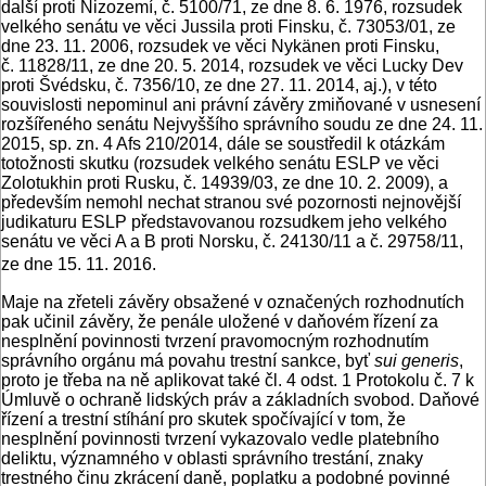
další proti Nizozemí, č. 5100/71, ze dne 8. 6. 1976, rozsudek
velkého senátu ve věci Jussila proti Finsku, č. 73053/01, ze
dne 23. 11. 2006, rozsudek ve věci Nykänen proti Finsku,
č. 11828/11, ze dne 20. 5. 2014, rozsudek ve věci Lucky Dev
proti Švédsku, č. 7356/10, ze dne 27. 11. 2014, aj.), v této
souvislosti nepominul ani právní závěry zmiňované v usnesení
rozšířeného senátu Nejvyššího správního soudu ze dne 24. 11.
2015, sp. zn. 4 Afs 210/2014, dále se soustředil k otázkám
totožnosti skutku (rozsudek velkého senátu ESLP ve věci
Zolotukhin proti Rusku, č. 14939/03, ze dne 10. 2. 2009), a
především nemohl nechat stranou své pozornosti nejnovější
judikaturu ESLP představovanou rozsudkem jeho velkého
senátu ve věci A a B proti Norsku, č. 24130/11 a č. 29758/11,
ze dne 15. 11. 2016.
Maje na zřeteli závěry obsažené v označených rozhodnutích
pak učinil závěry, že penále uložené v daňovém řízení za
nesplnění povinnosti tvrzení pravomocným rozhodnutím
správního orgánu má povahu trestní sankce, byť
sui generis
,
proto je třeba na ně aplikovat také čl. 4 odst. 1 Protokolu č. 7 k
Úmluvě o ochraně lidských práv a základních svobod. Daňové
řízení a trestní stíhání pro skutek spočívající v tom, že
nesplnění povinnosti tvrzení vykazovalo vedle platebního
deliktu, významného v oblasti správního trestání, znaky
trestného činu zkrácení daně, poplatku a podobné povinné