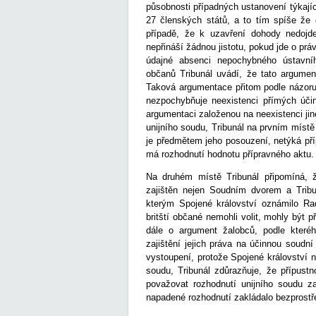
působnosti případných ustanovení týkají
27 členských států, a to tím spíše že
případě, že k uzavření dohody nedojde
nepřináší žádnou jistotu, pokud jde o pr
údajné absenci nepochybného ústavní
občanů Tribunál uvádí, že tato argumen
Taková argumentace přitom podle názoru 
nezpochybňuje neexistenci přímých úči
argumentaci založenou na neexistenci jiné
unijního soudu, Tribunál na prvním míst
je předmětem jeho posouzení, netýká pří
má rozhodnutí hodnotu přípravného aktu.
Na druhém místě Tribunál připomíná, ž
zajištěn nejen Soudním dvorem a Tribu
kterým Spojené království oznámilo Ra
britští občané nemohli volit, mohly být
dále o argument žalobců, podle které
zajištění jejich práva na účinnou soudn
vystoupení, protože Spojené království 
soudu, Tribunál zdůrazňuje, že přípust
považovat rozhodnutí unijního soudu z
napadené rozhodnutí zakládalo bezprostř