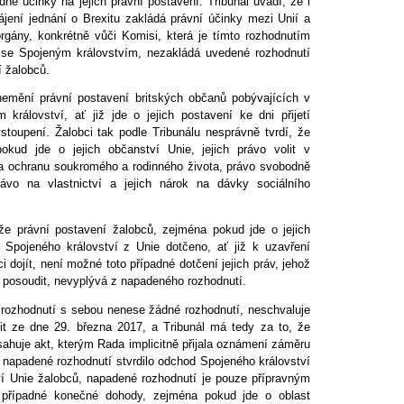
ně účinky na jejich právní postavení. Tribunál uvádí, že i
jení jednání o Brexitu zakládá právní účinky mezi Unií a
orgány, konkrétně vůči Komisi, která je tímto rozhodnutím
se Spojeným královstvím, nezakládá uvedené rozhodnutí
í žalobců.
 nemění právní postavení britských občanů pobývajících v
rálovství, ať již jde o jejich postavení ke dni přijetí
toupení. Žalobci tak podle Tribunálu nesprávně tvrdí, že
okud jde o jejich občanství Unie, jejich právo volit v
a ochranu soukromého a rodinného života, právo svobodně
ávo na vlastnictví a jejich nárok na dávky sociálního
 že právní postavení žalobců, zejména pokud jde o jejich
Spojeného království z Unie dotčeno, ať již k uzavření
dojít, není možné toto případné dotčení jejich práv, jehož
i posoudit, nevyplývá z napadeného rozhodnutí.
 rozhodnutí s sebou nenese žádné rozhodnutí, neschvaluje
it ze dne 29. března 2017, a Tribunál má tedy za to, že
sahuje akt, kterým Rada implicitně přijala oznámení záměru
e napadené rozhodnutí stvrdilo odchod Spojeného království
í Unie žalobců, napadené rozhodnutí je pouze přípravným
 případné konečné dohody, zejména pokud jde o oblast