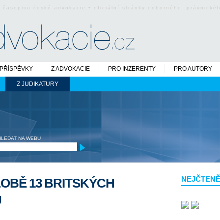
o časopisu české advokacie • oficiální stránky odborného právnick
PŘÍSPĚVKY
Z ADVOKACIE
PRO INZERENTY
PRO AUTORY
Z JUDIKATURY
HLEDAT NA WEBU
NEJČTENĚ
LOBĚ 13 BRITSKÝCH
U