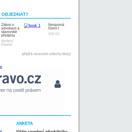
I OBJEDNAT?
Zákon o
Nesporná
advokacii a
řízení I
stavovské
450 Kč
předpisy
Wolters
Kluwer
přejít k recenzím (všechy tituly)
ANKETA
Vítáte zavedení advokátního