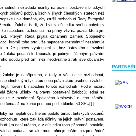
ozhodnutí nezakládá účinky na právní postavení britských
itských občanů pobývajících v jiných členských státech než
vropské unie domáhá, aby zrušil rozhodnutí Rady Evropské
rexitu. Žalobci tvrdí, že byli v důsledku svého pobytu v
u, že napadené rozhodnutí má přímý vliv na práva, která jim
e akt, kterým Rada přijala oznámení záměru Spojeného
alobci kromě toho tvrdí, že napadené rozhodnutí nezahrnuje
Unie a že proces vystoupení je bez ústavního schválení
že žaloba podaná k Tribunálu je jediným účinným právním
jního soudu před tím, než neodvratně ztratí své občanství
.
PARTNEŘI
e žaloba je nepřípustná, a tedy o věci nelze rozhodnout,
 napadnutelným fyzickou nebo právnickou osobou a žalobci
 legitimováni k napadení tohoto rozhodnutí. Podle názoru
ádá žádné účinky na právní postavení žalobců; jedná se
vozuje z oznámení Spojeného království o jeho záměru
 dotčena až na konci postupu podle článku 50 SEU
[1]
.
loby na neplatnost, kterou podalo třináct britských občanů,
rozhodnutí, které zakládá účinky na jejich právní postavení.
nutí jim není určeno, a v důsledku toho připomněl pravidlo,
žaloba podána, se akt musí přinejmenším bezprostředně