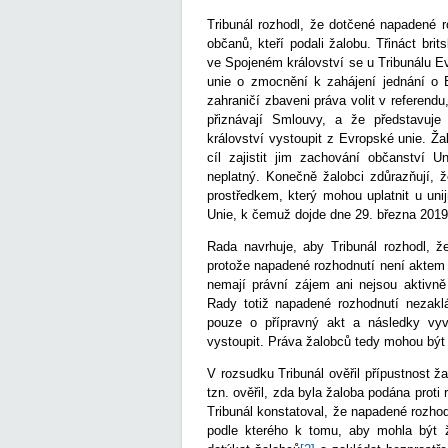
Tribunál rozhodl, že dotčené napadené r
občanů, kteří podali žalobu. Třináct br
ve Spojeném království se u Tribunálu E
unie o zmocnění k zahájení jednání o B
zahraničí zbaveni práva volit v referend
přiznávají Smlouvy, a že představuj
království vystoupit z Evropské unie. Ž
cíl zajistit jim zachování občanství 
neplatný. Konečně žalobci zdůrazňují, 
prostředkem, který mohou uplatnit u uni
Unie, k čemuž dojde dne 29. března 2019
Rada navrhuje, aby Tribunál rozhodl, ž
protože napadené rozhodnutí není aktem
nemají právní zájem ani nejsou aktivně
Rady totiž napadené rozhodnutí nezakl
pouze o přípravný akt a následky vy
vystoupit. Práva žalobců tedy mohou být
V rozsudku Tribunál ověřil přípustnost ža
tzn. ověřil, zda byla žaloba podána proti 
Tribunál konstatoval, že napadené rozhod
podle kterého k tomu, aby mohla být 