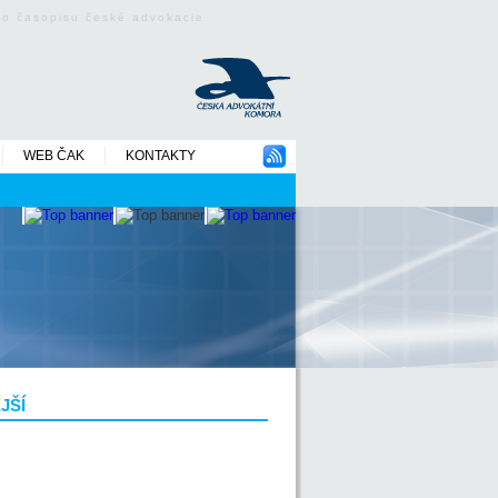
ého časopisu české advokacie
WEB ČAK
KONTAKTY
JŠÍ