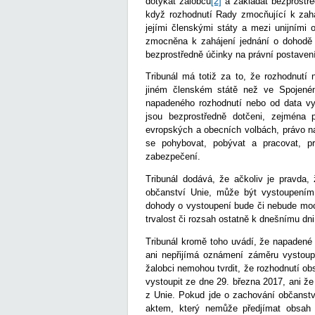
dotýkat žalobců
[2]
a zakládat bezprostřed
když rozhodnutí Rady zmocňující k zahá
jejími členskými státy a mezi unijními 
zmocněna k zahájení jednání o dohodě 
bezprostředně účinky na právní postaven
Tribunál má totiž za to, že rozhodnutí
jiném členském státě než ve Spojeném k
napadeného rozhodnutí nebo od data vys
jsou bezprostředně dotčeni, zejména p
evropských a obecních volbách, právo n
se pohybovat, pobývat a pracovat, pr
zabezpečení.
Tribunál dodává, že ačkoliv je pravda,
občanství Unie, může být vystoupením 
dohody o vystoupení bude či nebude moci 
trvalost či rozsah ostatně k dnešnímu dn
Tribunál kromě toho uvádí, že napadené
ani nepřijímá oznámení záměru vystoup
žalobci nemohou tvrdit, že rozhodnutí ob
vystoupit ze dne 29. března 2017, ani ž
z Unie. Pokud jde o zachování občanstv
aktem, který nemůže předjímat obsah