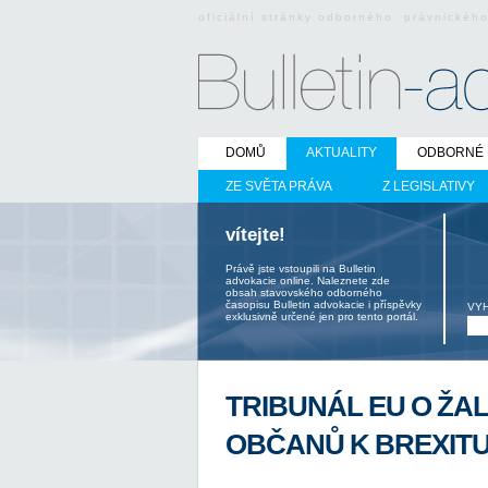
oficiální stránky odborného právnickéh
DOMŮ
AKTUALITY
ODBORNÉ 
ZE SVĚTA PRÁVA
Z LEGISLATIVY
vítejte!
Právě jste vstoupili na Bulletin
advokacie online. Naleznete zde
obsah stavovského odborného
časopisu Bulletin advokacie i příspěvky
VY
exklusivně určené jen pro tento portál.
TRIBUNÁL EU O ŽA
OBČANŮ K BREXIT