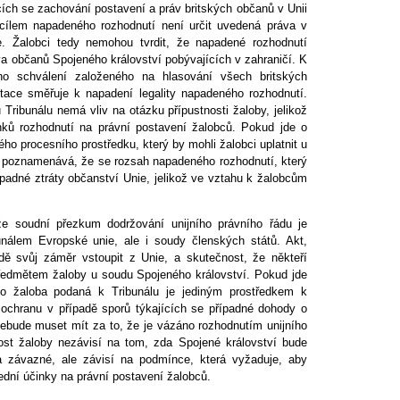
cích se zachování postavení a práv britských občanů v Unii
 cílem napadeného rozhodnutí není určit uvedená práva v
. Žalobci tedy nemohou tvrdit, že napadené rozhodnutí
áva občanů Spojeného království pobývajících v zahraničí. K
ho schválení založeného na hlasování všech britských
tace směřuje k napadení legality napadeného rozhodnutí.
Tribunálu nemá vliv na otázku přípustnosti žaloby, jelikož
nků rozhodnutí na právní postavení žalobců. Pokud jde o
ho procesního prostředku, který by mohli žalobci uplatnit u
ě poznamenává, že se rozsah napadeného rozhodnutí, který
padné ztráty občanství Unie, jelikož ve vztahu k žalobcům
e soudní přezkum dodržování unijního právního řádu je
nálem Evropské unie, ale i soudy členských států. Akt,
dě svůj záměr vstoupit z Unie, a skutečnost, že někteří
 předmětem žaloby u soudu Spojeného království. Pokud jde
ho žaloba podaná k Tribunálu je jediným prostředkem k
í ochranu v případě sporů týkajících se případné dohody o
nebude muset mít za to, že je vázáno rozhodnutím unijního
nost žaloby nezávisí na tom, zda Spojené království bude
a závazné, ale závisí na podmínce, která vyžaduje, aby
ední účinky na právní postavení žalobců.