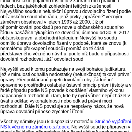
funkčnost takto pojatého institutu v zahraničních právních
řádech, bez jakéhokoli zohlednění letitých zkušeností
Nejvyššího soudu s nefunkční úpravou dovolacího řízení podle
občanského soudního řádu, jenž prvky „oprášené“ věcným
záměrem obsahoval v letech 1993 až 2000. Již při
připomínkování podkladů pro novelu občanského soudního
řádu v pasážích týkajících se dovolání, účinnou od 30. 9. 2017,
občanskoprávní a obchodní kolegium Nejvyššího soudu
odmítlo úpravu dovolacího řízení v podobě, která se znovu (k
nemalému překvapení soudců) promítá do té části
představeného věcného návrhu, podle níž bude o přípustnosti
dovolání rozhodovat „též“ odvolací soud.
Nejvyšší soud k tomu poukazuje na svoji bohatou judikaturu,
jež v minulosti odhalila nedostatky (nefunkčnost) takové právní
úpravy. Předpokládané pojetí dovolání coby „řádného“
opravného prostředku oslabuje ústavní princip právní jistoty a v
řadě případů podle NS povede k oddálení vlastního výkonu
napadaných rozhodnutí i tam, kde by nyní vůbec nepřicházel v
úvahu odklad vykonatelnosti nebo odklad právní moci
rozhodnutí. Dále NS považuje za nesprávný názor, že nová
úprava dovolání přinese zrychlení řízení.
Všechny námitky jsou k dispozici v materiálu
Stručné vyjádření
NS k věcnému záměru o.s.ř.docx
. Nejvyšší soud je připraven v