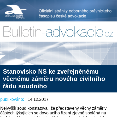
Stanovisko NS ke zveřejněnému
věcnému záměru nového civilního
řádu soudního
publikováno:
14.12.2017
Nejvyšší soud konstatoval, že představený věcný záměr v
částech týkajících se dovolacího řízení zjevně spoléhá na