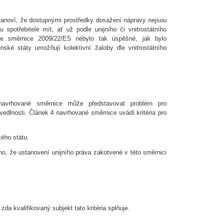
tanoví, že dostupnými prostředky dosažení nápravy nejsou
spotřebitelé mít, ať už podle unijního či vnitrostátního
dle směrnice 2009/22/ES nebylo tak úspěšné, jak bylo
ské státy umožňují kolektivní žaloby dle vnitrostátního
 navrhované směrnice může představovat problém pro
vedlnosti. Článek 4 navrhované směrnice uvádí kritéria pro
kého státu.
oho, že ustanovení unijního práva zakotvené v této směrnici
zda kvalifikovaný subjekt tato kritéria splňuje.