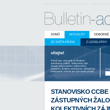
oficiální stránky odborného právnickéh
DOMŮ
AKTUALITY
ODBORNÉ 
ZE SVĚTA PRÁVA
Z LEGISLATIVY
vítejte!
Právě jste vstoupili na Bulletin
advokacie online. Naleznete zde
obsah stavovského odborného
časopisu Bulletin advokacie i příspěvky
VY
exklusivně určené jen pro tento portál.
STANOVISKO CCBE 
ZÁSTUPNÝCH ŽAL
KOLEKTIVNÍCH ZÁJ