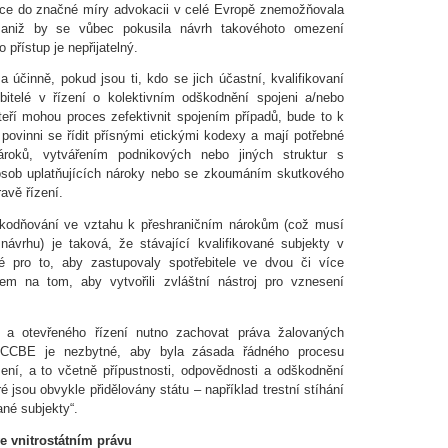
ice do značné míry advokacii v celé Evropě znemožňovala
, aniž by se vůbec pokusila návrh takovéhoto omezení
přístup je nepřijatelný.
 účinně, pokud jsou ti, kdo se jich účastní, kvalifikovaní
bitelé v řízení o kolektivním odškodnění spojeni a/nebo
teří mohou proces zefektivnit spojením případů, bude to k
 povinni se řídit přísnými etickými kodexy a mají potřebné
roků, vytvářením podnikových nebo jiných struktur s
sob uplatňujících nároky nebo se zkoumáním skutkového
avě řízení.
kodňování ve vztahu k přeshraničním nárokům (což musí
návrhu) je taková, že stávající kvalifikované subjekty v
é pro to, aby zastupovaly spotřebitele ve dvou či více
m na tom, aby vytvořili zvláštní nástroj pro vznesení
í a otevřeného řízení nutno zachovat práva žalovaných
o CCBE je nezbytné, aby byla zásada řádného procesu
zení, a to včetně přípustnosti, odpovědnosti a odškodnění
é jsou obvykle přidělovány státu – například trestní stíhání
né subjekty“.
vnitrostátním právu