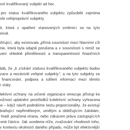
it kvalifikovaný subjekt ad hoc.
 pro status kvalifikovaného subjektu způsobilé zejména
slé veřejnoprávní subjekty.
t, která z opatření stanovených směrnicí se na tyto
hovat.
šťující, aby existovala „přímá souvislost mezi hlavními cíli
ie, která byla údajně porušena a v souvislosti s nimiž se
ní ohledně přiměřenosti a transparentnosti finančních
ládá, že
„k získání statusu kvalifikovaného subjektu budou
zace a nezávislé veřejné subjekty“
, a na tyto subjekty se
financování, podpora a sdílení informací mezi těmito
 státy.
ktivní ochrany na určené organizace omezuje přístup ke
ožnost uplatnění prostředků kolektivní ochrany vyhrazena
e – když návrh podrobíme testu proporcionality, že existují
raňující nepřiměřeným, umělým a obtěžujícím žalobám,
 hradí poražená strana, nebo zákazem práva zastupujících
zené částce. Jak uvedeme níže, zvažování vhodnosti toho,
 v kontextu okolností daného případu, může být efektivnější