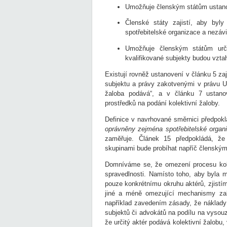
Umožňuje členským státům ustanov
Členské státy zajistí, aby byly
spotřebitelské organizace a nezávi
Umožňuje členským státům urči
kvalifikované subjekty budou vzta
Existují rovněž ustanovení v článku 5 zaji
subjektu a právy zakotvenými v právu Un
žaloba podává“, a v článku 7 ustanove
prostředků na podání kolektivní žaloby.
Definice v navrhované směrnici předpok
oprávněny zejména spotřebitelské organi
zaměřuje. Článek 15 předpokládá, že 
skupinami bude probíhat napříč členskými
Domníváme se, že omezení procesu kole
spravedlnosti. Namísto toho, aby byla m
pouze konkrétnímu okruhu aktérů, zjistím
jiné a méně omezující mechanismy zab
například zavedením zásady, že náklady
subjektů či advokátů na podílu na vysou
že určitý aktér podává kolektivní žalobu,