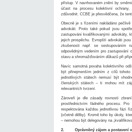
přístup. V navrhovaném znění by směrn
účast na procesu kolektivní ochrany
zdůvodnit. CCBE je přesvědčena, že tento 
Obecně je s řízeními nakládáno pečlivě a
advokáti. Proto také pokud jsou spotře
zastupováni kvalifikovanými advokáty, k
jejich prospěchu. Evropští advokáti jsou
zkušenosti např. se seskupováním ná
odpovědným vedením pro zastupování o
stavu a shromažďováním důkazů při přípr
Navíc samotná povaha kolektivního odš
být přinejmenším jedním z cílů tohoto 
jednotlivých státech nemusí být vhodn
členských státech – ti mohou mít záje
relevantních tvrzení.
Zároveň je dle zásady rovnosti zbran
prostřednictvím řádného procesu. Pr
respektována každou jednotlivou fázi ří
(včetně dělby). Kromě toho by úkoly, kter
– nemohou být delegovány na „kvalifikova
2. Oprávněný zájem a postavení ve 