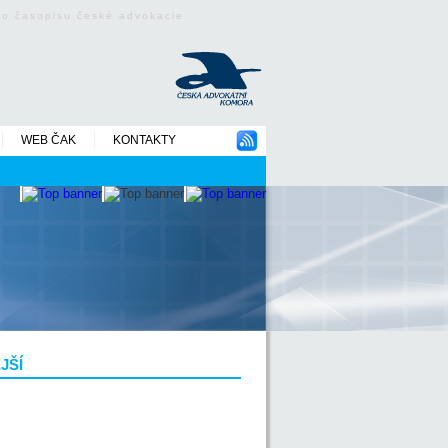
ého časopisu české advokacie
WEB ČAK
KONTAKTY
JŠÍ