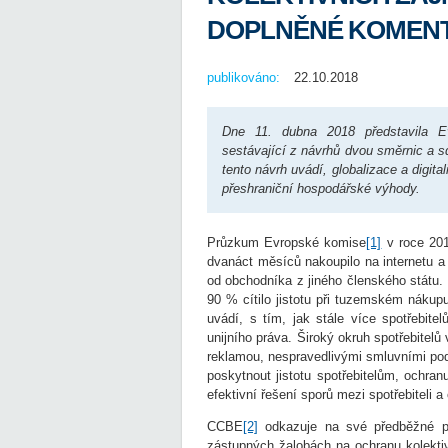
DOPLNĚNÉ KOMEN
publikováno:
22.10.2018
Dne 11. dubna 2018 představila E
sestávající z návrhů dvou směrnic a sdě
tento návrh uvádí, globalizace a digit
přeshraniční hospodářské výhody.
Průzkum Evropské komise
[1]
v roce 201
dvanáct měsíců nakoupilo na internetu a
od obchodníka z jiného členského státu. M
90 % cítilo jistotu při tuzemském nákupu
uvádí, s tím, jak stále více spotřebite
unijního práva. Široký okruh spotřebite
reklamou, nespravedlivými smluvními po
poskytnout jistotu spotřebitelům, ochr
efektivní řešení sporů mezi spotřebiteli 
CCBE
[2]
odkazuje na své předběžné p
zástupných žalobách na ochranu kolekti