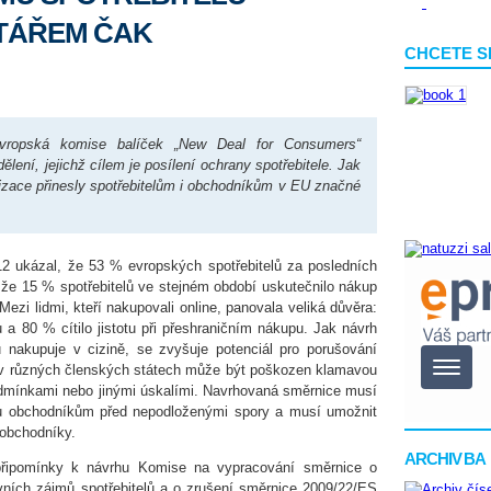
TÁŘEM ČAK
CHCETE S
vropská komise balíček „New Deal for Consumers“
lení, jejichž cílem je posílení ochrany spotřebitele. Jak
alizace přinesly spotřebitelům i obchodníkům v EU značné
2 ukázal, že 53 % evropských spotřebitelů za posledních
 že 15 % spotřebitelů ve stejném období uskutečnilo nákup
ezi lidmi, kteří nakupovali online, panovala veliká důvěra:
 a 80 % cítilo jistotu při přeshraničním nákupu. Jak návrh
lů nakupuje v cizině, se zvyšuje potenciál pro porušování
lů v různých členských státech může být poškozen klamavou
dmínkami nebo jinými úskalími. Navrhovaná směrnice musí
anu obchodníkům před nepodloženými spory a musí umožnit
a obchodníky.
ARCHIV BA
řipomínky k návrhu Komise na vypracování směrnice o
vních zájmů spotřebitelů a o zrušení směrnice 2009/22/ES