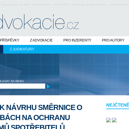
o časopisu české advokacie • oficiální stránky odborného právnick
PŘÍSPĚVKY
Z ADVOKACIE
PRO INZERENTY
PRO AUTORY
Z JUDIKATURY
HLEDAT NA WEBU
NEJČTENĚ
K NÁVRHU SMĚRNICE O
OBÁCH NA OCHRANU
MŮ SPOTŘEBITELŮ