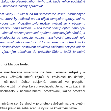
 žalob dle předmětného návrhu pak bude velice podstatné
dou hromadné žaloby spravovat.
rem vlády ČR uvést na trh samostatné řešení hromadných
a, který by nečekal ani na přijetí evropské úpravy, ani na
a procesního. Prozatím bylo možno vyjádřit se k věcnému
tázkou nejzásadnější – zda zvolit princip opt-in nebo opt-
 věnoval otázce postavení správce skupinových nároků, k
adřovala ve smyslu nutnosti zachování procesní role
ní, nikoli jeho investora. V tomto směru je nutné kriticky
ť destabilizace postavení advokáta vtělením nových rolí do
je výrazným zásahem do právního řádu a tudíž je nutné
ující klíčové body:
le navrhované směrnice na kvalifikované subjekty
–
nik vážných střetů zájmů. V závislosti na definici,
bo nečinnosti těchto subjektů, omezení ve prospěch
dobně ztíží přístup ke spravedlnosti. Je nutné zvážit širší
edocházelo k nepřiměřenému omezování, každé omezení
mníváme se, že vhodný je přístup založený na výslovném
ektuje právo na sebeurčení a vylučuje kolektivní nátlak.