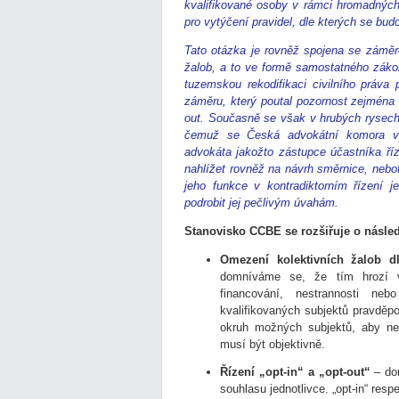
kvalifikované osoby v rámci hromadných
pro vytýčení pravidel, dle kterých se bu
Tato otázka je rovněž spojena se zámě
žalob, a to ve formě samostatného zákon
tuzemskou rekodifikaci civilního práv
záměru, který poutal pozornost zejména o
out. Současně se však v hrubých rysech
čemuž se Česká advokátní komora vyj
advokáta jakožto zástupce účastníka říze
nahlížet rovněž na návrh směrnice, nebo
jeho funkce v kontradiktorním řízení 
podrobit jej pečlivým úvahám.
Stanovisko CCBE se rozšiřuje o násled
Omezení kolektivních žalob d
domníváme se, že tím hrozí vz
financování, nestrannosti ne
kvalifikovaných subjektů pravděpo
okruh možných subjektů, aby n
musí být objektivně.
Řízení „opt-in“ a „opt-out“
– do
souhlasu jednotlivce. „opt-in“ resp