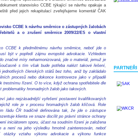
dokument stanovisko CCBE týkající se návrhu opakuje a
Ještě před jejich rekapitulací zveřejňujeme komentář ČAK
novisko CCBE k návrhu směrnice o zástupných žalobách
řebitelů a o zrušení směrnice 2009/22/ES o vlastní
sko CCBE k předmětnému návrhu směrnice, neboť jde o
 musí být v popředí zájmu evropské advokacie. Vzhledem
do značné míry neharmonizovaná, jde o materiál, jemuž je
Současně s tím však bude potřeba nalézt takové řešení,
PARTNEŘI
jednotlivých členských států bez toho, aniž by zakládalo
vilních procesů nebo dokonce kontroverze jako v případě
 trestnímu řízení. O to více, když ochrana spotřebitele dle
st problematiky hromadných žalob jako takových.
ví jako nejzásadnější vyřešení postavení kvalifikovaných
jejichž role je v procesu hromadných žalob klíčová. Role
ím řádu ČR tradičně definována tak, že jde o zástupce
ezentuje klienta ve snaze docílit po právní stránce ochrany
ení iniciátorem sporu, účast na soudním řízení je založena
uje a není na jeho výsledku hmotně zainteresován, neboť
ení otázky vztahu výkonu advokacie a výkonu funkce