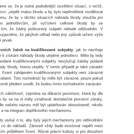
e se, že je nutné podrobnější osvětlení situací, v nichž,
tlivci „utrpěli malou škodu a by bylo nepřiměřené rozdělovat
mu, že by v těchto situacích náhrada škody sloužila pro
mo jednotlivcům, při vyčíslení celkové škody by se
 tím, že žádný poškozený subjekt nebude odškodněn. V
vyjasněno, že jakýkoli odhad nebo jiný způsob určení výše
í prvek.
vních žalob na kvalifikované subjekty
, jak to navrhuje
k získání náhrady škody utrpěné jednotlivci. Mělo by tedy
 podané kvalifikovanými subjekty nevylučují žaloby podané
rady škody, kterou utrpěly. V tomto případě je také zásadní
v řízení zahájeném kvalifikovanými subjekty není závazné
osobami. Toto rozhodnutí by mělo být závazné, pouze pokud
slovně předem uvedli, že budou tímto rozhodnutím zavázáni.
ch záležitostí, zejména na důkazní povinnost, která by dle
 by se na ni měly vztahovat dostatečné procesní záruky,
le našeho názoru měl být uplatňován oboustranně, nikoliv
, a na integraci doplňkového mechanismu.
ty usilují o to, aby byly jejich mechanismy pro odškodnění
i co do nákladů. Zároveň vždy bude existovat napětí mezi
ím průběhem řízení. Různé právní kultury si pro dosažení