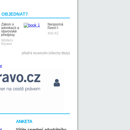
I OBJEDNAT?
Zákon o
Nesporná
advokacii a
řízení I
stavovské
450 Kč
předpisy
Wolters
Kluwer
přejít k recenzím (všechy tituly)
ANKETA
Vítáte zavedení advokátního