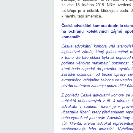
ze dne 18. května 2018. Níže uvedený 
rozšiřuje je o několik klíčových bodů. 
k návrhu této směrnice.
Česká advokátní komora doplnila sta
na ochranu kolektivních zájmů spot
komentář:
Česká advokátní komora vítá stanovi
legislativní záměr, který jednoznačně
k tomu, že tato oblast byla až doposud 
potřeba věnovat maximální pozornost. 
které bude zapadat do právních systémů 
zásadní odlišnosti od běžné úpravy ci
evropského veřejného žalobce ve vztahu k
návrhu směrnice zahrnuje pouze dílčí čá
Z pohledu České advokátní komory se je
subjektů definovaných v čl. 4 návrhu, 
advokáta v soudním řízení je v právn
účastníka řízení, který před soudem repr
nebo vymožení jeho práv. Advokát tedy n
vůlí klienta, kterou advokát reprezent
nepředstavuje jeho investici. Vyřeš