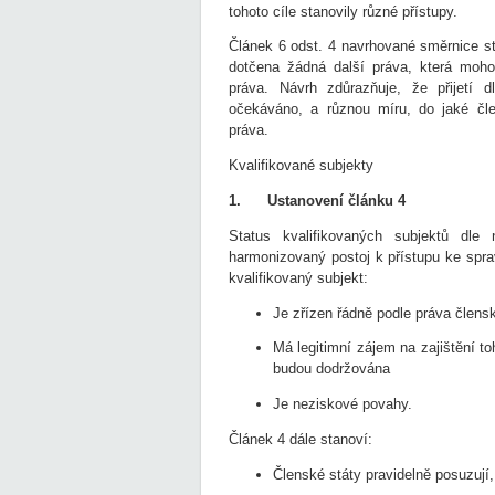
tohoto cíle stanovily různé přístupy.
Článek 6 odst. 4 navrhované směrnice s
dotčena žádná další práva, která mohou 
práva. Návrh zdůrazňuje, že přijetí 
očekáváno, a různou míru, do jaké člen
práva.
Kvalifikované subjekty
1.
Ustanovení článku 4
Status kvalifikovaných subjektů dle
harmonizovaný postoj k přístupu ke spra
kvalifikovaný subjekt:
Je zřízen řádně podle práva člens
Má legitimní zájem na zajištění t
budou dodržována
Je neziskové povahy.
Článek 4 dále stanoví:
Členské státy pravidelně posuzují, 