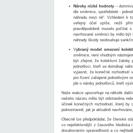
Nároky nízké hodnoty
– domnívám
dle směrnice, spotřebitelé - jedno
náhradu mezi ně“. Vzhledem k to
veřejný účel spíše, nežli pří
pravděpodobně muselo počítat s
navrhované směrnici by mělo být 
náhrady škody neobsahuje sankčn
V
ybraný model omezení kolekti
směrnice, není vhodným nástrojem 
být zřejmé, že kolektivní žaloby
jednotlivci, kteří se domáhají náh
vyjasnit, že konečné rozhodnutí 
pro řízení zahájené jednotlivými 
jde o nároky jednotlivců, kteří vý
Naše reakce upozorňuje na několik další
našeho názoru měla být odstraněna nebo
účinek konečných rozhodnutí, který by d
jednostranně, jak je aktuálně navrhováno
Obecně lze předpokládat, že členské stá
co nejefektivnější z časového hlediska 
dosahováním spravedlnosti a co nejhladš