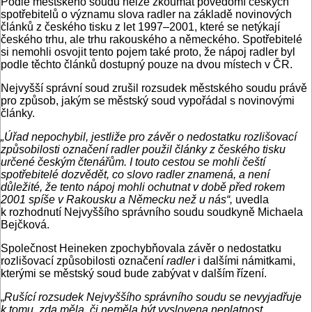
Podle městského soudu nelze zkoumat povědomí českých
spotřebitelů o významu slova radler na základě novinových
článků z českého tisku z let 1997–2001, které se netýkají
českého trhu, ale trhu rakouského a německého. Spotřebitelé
si nemohli osvojit tento pojem také proto, že nápoj radler byl
podle těchto článků dostupný pouze na dvou místech v ČR.
Nejvyšší správní soud zrušil rozsudek městského soudu právě
pro způsob, jakým se městský soud vypořádal s novinovými
články.
„Úřad nepochybil, jestliže pro závěr o nedostatku rozlišovací
způsobilosti označení radler použil články z českého tisku
určené českým čtenářům. I touto cestou se mohli čeští
spotřebitelé dozvědět, co slovo radler znamená, a není
důležité, že tento nápoj mohli ochutnat v době před rokem
2001 spíše v Rakousku a Německu než u nás“,
uvedla
k rozhodnutí Nejvyššího správního soudu soudkyně Michaela
Bejčková.
Společnost Heineken zpochybňovala závěr o nedostatku
rozlišovací způsobilosti označení
radler
i dalšími námitkami,
kterými se městský soud bude zabývat v dalším řízení.
„
Rušící rozsudek Nejvyššího správního soudu se nevyjadřuje
k tomu, zda měla, či neměla být vyslovena neplatnost