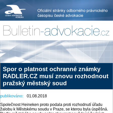
Spor o platnost ochranné známky
RADLER.CZ musí znovu rozhodnout
pražský městský soud
publikováno:
01.08.2018
Společnost Heineken proto podala proti rozhodnutí úřadu
žalobu k Městskému soudu v Praze, se kterou byla úspěšná.