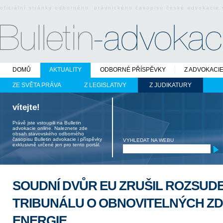
oficiální stránky odborného právnického časopisu české advokacie
DOMŮ
AKTUALITY
ODBORNÉ PŘÍSPĚVKY
Z ADVOKACI
ZE SVĚTA PRÁVA
Z LEGISLATIVY
Z JUDIKATURY
vítejte!
Právě jste vstoupili na Bulletin
advokacie online. Naleznete zde
obsah stavovského odborného
časopisu Bulletin advokacie i příspěvky
VYHLEDAT NA WEBU
exklusivně určené jen pro tento portál.
SOUDNÍ DVŮR EU ZRUŠIL ROZSUD
TRIBUNÁLU O OBNOVITELNÝCH Z
ENERGIE