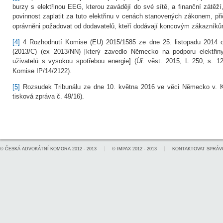
burzy s elektřinou EEG, kterou zavádějí do své sítě, a finanční zátěží
povinnost zaplatit za tuto elektřinu v cenách stanovených zákonem, př
oprávněni požadovat od dodavatelů, kteří dodávají koncovým zákazníků
[4]
4 Rozhodnutí Komise (EU) 2015/1585 ze dne 25. listopadu 2014 
(2013/C) (ex 2013/NN) [který zavedlo Německo na podporu elektřiny
uživatelů s vysokou spotřebou energie] (Úř. věst. 2015, L 250, s. 1
Komise IP/14/2122).
[5]
Rozsudek Tribunálu ze dne 10. května 2016 ve věci Německo v. K
tisková zpráva č. 49/16).
©
ČESKÁ ADVOKÁTNÍ KOMORA
2012 - 2013
©
IMPAX
2012 - 2013
KONTAKTOVAT SPRÁV