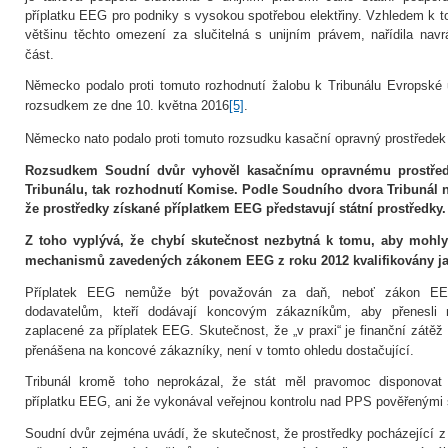
příplatku EEG pro podniky s vysokou spotřebou elektřiny. Vzhledem k
většinu těchto omezení za slučitelná s unijním právem, nařídila na
část.
Německo podalo proti tomuto rozhodnutí žalobu k Tribunálu Evropské u
rozsudkem ze dne 10. května 2016
[5]
.
Německo nato podalo proti tomuto rozsudku kasační opravný prostřede
Rozsudkem Soudní dvůr vyhověl kasačnímu opravnému prostředk
Tribunálu, tak rozhodnutí Komise. Podle Soudního dvora Tribunál 
že prostředky získané příplatkem EEG představují státní prostředky.
Z toho vyplývá, že chybí skutečnost nezbytná k tomu, aby mohly
mechanismů zavedených zákonem EEG z roku 2012 kvalifikovány ja
Příplatek EEG nemůže být považován za daň, neboť zákon EE
dodavatelům, kteří dodávají koncovým zákazníkům, aby přenesli 
zaplacené za příplatek EEG. Skutečnost, že „v praxi“ je finanční zátěž
přenášena na koncové zákazníky, není v tomto ohledu dostačující.
Tribunál kromě toho neprokázal, že stát měl pravomoc disponovat
příplatku EEG, ani že vykonával veřejnou kontrolu nad PPS pověřenými 
Soudní dvůr zejména uvádí, že skutečnost, že prostředky pocházející z