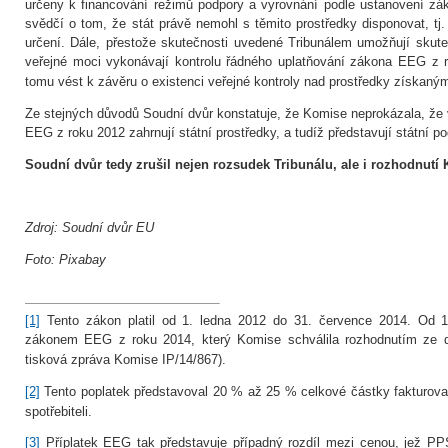
určeny k financování režimů podpory a vyrovnání podle ustanovení z
svědčí o tom, že stát právě nemohl s těmito prostředky disponovat, tj
určení. Dále, přestože skutečnosti uvedené Tribunálem umožňují skut
veřejné moci vykonávají kontrolu řádného uplatňování zákona EEG z 
tomu vést k závěru o existenci veřejné kontroly nad prostředky získaný
Ze stejných důvodů Soudní dvůr konstatuje, že Komise neprokázala, ž
EEG z roku 2012 zahrnují státní prostředky, a tudíž představují státní p
Soudní dvůr tedy zrušil nejen rozsudek Tribunálu, ale i rozhodnutí
Zdroj: Soudní dvůr EU
Foto: Pixabay
[1]
Tento zákon platil od 1. ledna 2012 do 31. července 2014. Od 1
zákonem EEG z roku 2014, který Komise schválila rozhodnutím ze d
tisková zpráva Komise IP/14/867).
[2]
Tento poplatek představoval 20 % až 25 % celkové částky faktur
spotřebiteli.
[3]
Příplatek EEG tak představuje případný rozdíl mezi cenou, jež PP