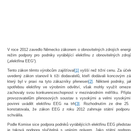
V roce 2012 zavedlo Německo zákonem o obnovitelných zdrojích energi
režim podpory pro podniky vyrábějící elektřinu z obnovitelných zdro
(„elektřina EEG“).
Tento zákon těmto výrobcům zajišťoval
[1]
vyšší než tržní cenu. Za účel
uvedený zákon stanovil k tíži dodavatelů, kteří dodávali koncovým z
který byl v praxi na tyto zákazníky přenesen
[2]
. Některé podniky, j
spotřebou elektřiny ve výrobním odvětví, však mohly využít omezen
zachovaly svou konkurenceschopnost v mezinárodním měřítku. Přípl
provozovatelům přenosových soustav s vysokými a velmi vysokými n
povinni uvádět elektřinu EEG na trh
[3]
. Rozhodnutím ze dne 25. 
konstatovala, že zákon EEG z roku 2012 zahrnuje státní podporu
schválila.
Podle Komise sice podpora podniků vyrábějících elektřinu EEG představ
je taková podpora slučitelná s unijním právem. Jako státní podpor