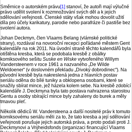
Směrnice o autorském právu
[1]
stanoví, že autoři mají výlučné
právo udělit svolení k rozmnožování svých děl a k jejich
sdělování veřejnosti. Členské státy však mohou dovolit užití
díla pro účely karikatury, parodie nebo parafráze či pastiše bez
svolení autora.
Johan Deckmyn, člen Vlaams Belang (vlámské politické
strany), rozdával na novoroční recepci pořádané městem Gent
kalendáře na rok 2011. Na úvodní straně těchto kalendářů byla
otištěna kresba, která se podobala kresbě z obálky
komiksového sešitu
Suske en Wiske
vytvořeného Willym
Vandersteenem v roce 1961 a nazvaného „De Wilde
Weldoener“ (v doslovném překladu „Divoký dobrodinec“). Na
původní kresbě byla nakreslená jedna z hlavních postav
seriálu oděna do bílé tuniky a obklopena osobami, které se
snažily sbírat mince, jež házela kolem sebe. Na kresbě zdobící
kalendáře J. Deckmyna byla tato postava nahrazena starostou
Gentu a osoby sbírající mince byly zahaleny do burek a měly
tmavou pleť.
Několik dědiců W. Vandersteena a další nositelé práv k tomuto
komiksovému seriálu měli za to, že tato kresba a její sdělování
veřejnosti porušuje jejich autorská práva, a proto podali proti J.
Deckmynovi a Vrijheidsfonds (organizaci financující Vlaams