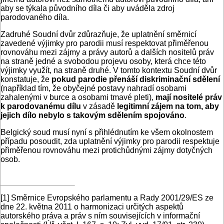
aby se týkala původního díla či aby uváděla zdroj
parodovaného díla.
Zadruhé Soudní dvůr zdůrazňuje, že uplatnění směrnicí
zavedené výjimky pro parodii musí respektovat přiměřenou
rovnováhu mezi zájmy a právy autorů a dalších nositelů práv
na straně jedné a svobodou projevu osoby, která chce této
výjimky využít, na straně druhé. V tomto kontextu Soudní dvůr
konstatuje, že
pokud parodie přenáší diskriminační sdělení
(například tím, že obyčejné postavy nahradí osobami
zahalenými v burce a osobami tmavé pleti),
mají nositelé práv
k parodovanému dílu
v zásadě
legitimní zájem na tom, aby
jejich dílo nebylo s takovým sdělením spojováno
.
Belgický soud musí nyní s přihlédnutím ke všem okolnostem
případu posoudit, zda uplatnění výjimky pro parodii respektuje
přiměřenou rovnováhu mezi protichůdnými zájmy dotyčných
osob.
[1]
Směrnice Evropského parlamentu a Rady 2001/29/ES ze
dne 22. května 2011 o harmonizaci určitých aspektů
autorského práva a práv s ním souvisejících v informační