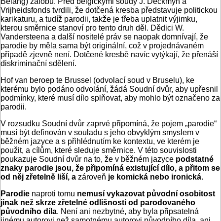
Belang) žalobu. Před belgickými soudy J. Deckmyn a
Vrijheidsfonds tvrdili, že dotčená kresba představuje politickou
karikaturu, a tudíž parodii, takže je třeba uplatnit výjimku,
kterou směrnice stanoví pro tento druh děl. Dědici W.
Vandersteena a další nositelé práv se naopak domnívají, že
parodie by měla sama být originální, což v projednávaném
případě zjevně není. Dotčené kresbě navíc vytýkají, že přenáší
diskriminační sdělení.
Hof van beroep te Brussel (odvolací soud v Bruselu), ke
kterému bylo podáno odvolání, žádá Soudní dvůr, aby upřesnil
podmínky, které musí dílo splňovat, aby mohlo být označeno za
parodii.
V rozsudku Soudní dvůr zaprvé připomíná, že pojem „parodie“
musí být definován v souladu s jeho obvyklým smyslem v
běžném jazyce a s přihlédnutím ke kontextu, ve kterém je
použit, a cílům, které sleduje směrnice. V této souvislosti
poukazuje Soudní dvůr na to, že v běžném jazyce
podstatné
znaky parodie jsou, že připomíná existující dílo, a přitom se
od něj zřetelně liší, a
zároveň
je komická nebo ironická
.
Parodie
naproti tomu
nemusí vykazovat původní osobitost
jinak než skrze zřetelné odlišnosti od parodovaného
původního díla
. Není ani nezbytné, aby byla připsatelná
jinému autorovi než samotnému autorovi původního díla, ani