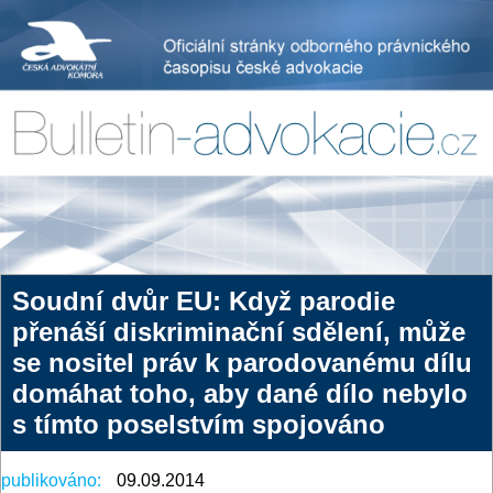
Soudní dvůr EU: Když parodie
přenáší diskriminační sdělení, může
se nositel práv k parodovanému dílu
domáhat toho, aby dané dílo nebylo
s tímto poselstvím spojováno
publikováno:
09.09.2014