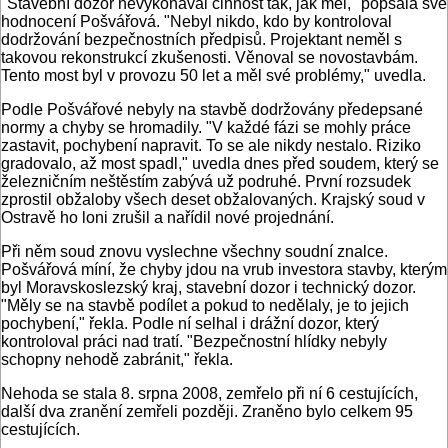
"Stavební dozor nevykonával činnost tak, jak měl," popsala své
hodnocení Pošvářová. "Nebyl nikdo, kdo by kontroloval
dodržování bezpečnostních předpisů. Projektant neměl s
takovou rekonstrukcí zkušenosti. Věnoval se novostavbám.
Tento most byl v provozu 50 let a měl své problémy," uvedla.
Podle Pošvářové nebyly na stavbě dodržovány předepsané
normy a chyby se hromadily. "V každé fázi se mohly práce
zastavit, pochybení napravit. To se ale nikdy nestalo. Riziko
gradovalo, až most spadl," uvedla dnes před soudem, který se
železničním neštěstím zabývá už podruhé. První rozsudek
zprostil obžaloby všech deset obžalovaných. Krajský soud v
Ostravě ho loni zrušil a nařídil nové projednání.
Při něm soud znovu vyslechne všechny soudní znalce.
Pošvářová míní, že chyby jdou na vrub investora stavby, kterým
byl Moravskoslezský kraj, stavební dozor i technický dozor.
"Měly se na stavbě podílet a pokud to nedělaly, je to jejich
pochybení," řekla. Podle ní selhal i drážní dozor, který
kontroloval práci nad tratí. "Bezpečnostní hlídky nebyly
schopny nehodě zabránit," řekla.
Nehoda se stala 8. srpna 2008, zemřelo při ní 6 cestujících,
další dva zranění zemřeli později. Zraněno bylo celkem 95
cestujících.