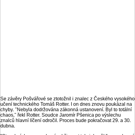
Se závěry Pošvářové se ztotožnil i znalec z Českého vysokého
učení technického Tomáš Rotter. I on dnes znovu poukázal na
chyby. "Nebyla dodržována zákonná ustanovení. Byl to totální
chaos," řekl Rotter. Soudce Jaromír Pšenica po výslechu
znalců hlavní líčení odročil. Proces bude pokračovat 29. a 30.
dubna.