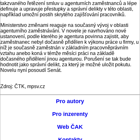
takzvaného řetězení smluv u agenturních zaměstnanců a lépe
definuje a upravuje přestupky a správní delikty v této oblasti,
například umožní postih skrytého zajišťování pracovníků.
Ministerstvo změnami reaguje na současný vývoj v oblasti
agenturního zaměstnávání. V novele je navrhováno nové
ustanovení, podle kterého je agentura povinna zajistit, aby
zaměstnanec nebyl dočasně přidělen k výkonu práce u firmy, u
níž je současně zaměstnán v základním pracovněprávním
vztahu anebo koná v témže měsíci práci na základě
dočasného přidělení jinou agenturou. Porušení se tak bude
hodnotit jako správní delikt, za který je možné uložit pokutu.
Novelu nyní posoudí Senát.
Zdroj: ČTK, mpsv.cz
Pro autory
Pro inzerenty
Web ČAK
Kontakty