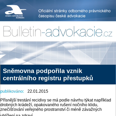
Sněmovna podpořila vznik
centrálního registru přestupků
publikováno:
22.01.2015
Přísnější trestání recidivy se má podle návrhu týkat například
drobných krádeží, opakovaného rušení nočního klidu,
znečišťování veřejného prostranství či méně závažných
ublížení na zdraví.