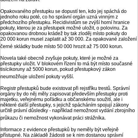
Opakovaného přestupku se dopustí ten, kdo jej spáchá do
jednoho roku poté, co ho správní orgán uzná vinným z
předchozího přestupku. Recidivistům se zvýší horní hranice
pokuty, kterou je za přestupek možné uložit, o polovinu. Za
opakovanou drobnou krádež by tak zloděj místo pokuty do
20 000 korun musel zaplatit až 30 000. Za opakované založení
černé skládky bude místo 50 000 hrozit až 75 000 korun.
Novela také obecně zvyšuje pokuty, které je možné za
přestupky uložit. V blokovém řízení to má být místo současné
tisícikoruny až 5000 korun, pokud přestupkový zákon
neumožňuje uložení pokuty vyšší.
Registr přestupků bude existovat při rejstříku trestů. Správní
orgány by do něj měly zapisovat především přestupky proti
majetku, veřejnému pořádku a občanskému soužití, ale i
některé další přestupky, s jejichž spácháním spojují zákony
určitě právní důsledky - například nemožnost vydání zbrojního
průkazu či nemožnost vykonávat práci strážníka.
Informace z evidence přestupků by neměly být veřejně
přístupné. Na základě žádosti se k nim dostanou správní