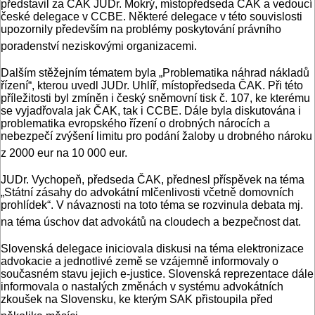
představil za ČAK JUDr. Mokrý, místopředseda ČAK a vedoucí
české delegace v CCBE. Některé delegace v této souvislosti
upozornily především na problémy poskytování právního
poradenství neziskovými organizacemi.
Dalším stěžejním tématem byla „Problematika náhrad nákladů
řízení“, kterou uvedl JUDr. Uhlíř, místopředseda ČAK. Při této
příležitosti byl zmíněn i český sněmovní tisk č. 107, ke kterému
se vyjadřovala jak ČAK, tak i CCBE. Dále byla diskutována i
problematika evropského řízení o drobných nárocích a
nebezpečí zvýšení limitu pro podání žaloby u drobného nároku
z 2000 eur na 10 000 eur.
JUDr. Vychopeň, předseda ČAK, přednesl příspěvek na téma
„Státní zásahy do advokátní mlčenlivosti včetně domovních
prohlídek“. V návaznosti na toto téma se rozvinula debata mj.
na téma úschov dat advokátů na cloudech a bezpečnost dat.
Slovenská delegace iniciovala diskusi na téma elektronizace
advokacie a jednotlivé země se vzájemně informovaly o
současném stavu jejich e-justice. Slovenská reprezentace dále
informovala o nastalých změnách v systému advokátních
zkoušek na Slovensku, ke kterým SAK přistoupila před