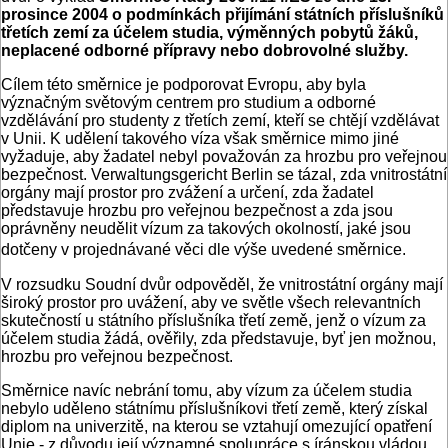
prosince 2004 o podmínkách přijímání státních příslušníků
třetích zemí za účelem studia, výměnných pobytů žáků,
neplacené odborné přípravy nebo dobrovolné služby.
Cílem této směrnice je podporovat Evropu, aby byla
význačným světovým centrem pro studium a odborné
vzdělávání pro studenty z třetích zemí, kteří se chtějí vzdělávat
v Unii. K udělení takového víza však směrnice mimo jiné
vyžaduje, aby žadatel nebyl považován za hrozbu pro veřejnou
bezpečnost. Verwaltungsgericht Berlin se tázal, zda vnitrostátní
orgány mají prostor pro zvážení a určení, zda žadatel
představuje hrozbu pro veřejnou bezpečnost a zda jsou
oprávněny neudělit vízum za takových okolností, jaké jsou
dotčeny v projednávané věci dle výše uvedené směrnice.
V rozsudku Soudní dvůr odpověděl, že vnitrostátní orgány mají
široký prostor pro uvážení, aby ve světle všech relevantních
skutečností u státního příslušníka třetí země, jenž o vízum za
účelem studia žádá, ověřily, zda představuje, byť jen možnou,
hrozbu pro veřejnou bezpečnost.
Směrnice navíc nebrání tomu, aby vízum za účelem studia
nebylo uděleno státnímu příslušníkovi třetí země, který získal
diplom na univerzitě, na kterou se vztahují omezující opatření
Unie - z důvodu její významné spolupráce s íránskou vládou