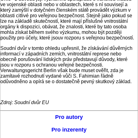
ve vojenské oblasti nebo v oblastech, které s ní souvisejí a
který zamýšlí v dotyčném členském státě provádět výzkum v
oblasti citlivé pro veřejnou bezpečnost. Stejně jako pokud se
lze na základě skutečností, které mají příslušné vnitrostátní
orgány k dispozici, obávat, že znalosti, které by tato osoba
mohla získat během svého výzkumu, mohou být později
použity pro účely, které jsouv rozporu s veřejnou bezpečností.
Soudní dvůr v tomto ohledu upřesnil, že získávání důvěrných
informací v západních zemích, vnitrostátní represe nebo
obecně porušování lidských práv představují důvody, které
jsou v rozporu s ochranou veřejné bezpečnosti.
Verwaltungsgericht Berlin však bude muset ověřit, zda je
zamítavé rozhodnutí vydané vůči S. Fahimian řádně
odůvodněno a opírá se o dostatečně pevný skutkový základ.
Zdroj: Soudní dvůr EU
Pro autory
Pro inzerenty