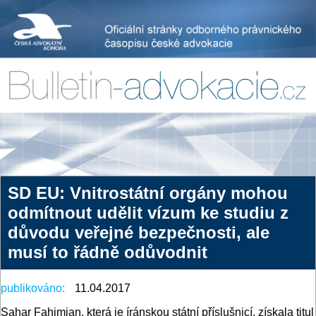
SD EU: Vnitrostátní orgány mohou
odmítnout udělit vízum ke studiu z
důvodu veřejné bezpečnosti, ale
musí to řádně odůvodnit
publikováno:
11.04.2017
Sahar Fahimian, která je íránskou státní příslušnicí, získala titul