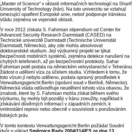
„Master of Science“ v oblasti informačních technologií na Sharif
University of Technology (Irán). Na tuto univerzitu se vztahují
omezující opatření Evropské unie, neboť podporuje íránskou
vládu zejména ve vojenské oblasti.
V roce 2012 získala S. Fahimian stipendium od Center for
Advanced Security Research Darmstadt (CASED) na
Technické univerzitě Darmstadt (Technische Universität
Darmstadt, Německo), aby zde mohla absolvovat
doktorandské studium. Její výzkumný projekt se týkal
bezpečnosti mobilních systémů, zejména detekce narušení na
chytrých telefonech, až po bezpečnostní protokoly. Sahar
Fahimian poté podala na německém velvyslanectví v Teheránu
žádost o udělení víza za účelem studia. Vzhledem k tomu, že
toto vízum jí nebylo uděleno, podala opravný prostředek k
Verwaltungsgericht Berlin (správní soud v Berlíně, Německo).
Německá vláda odůvodňuje neudělení tohoto víza obavou, že
znalosti, které by S. Fahimian mohla získat během svého
výzkumu, by mohly být později v Íránu zneužity, například k
získávání důvěrných informací v západních zemích, k
vnitrostátní represi nebo obecně v souvislosti s porušováním
lidských práv.
V tomto kontextu Verwaltungsgericht Berlin požádal Soudní
dvůr o výklad
Směrnice Rady 2004/114/ES ze dne 13.