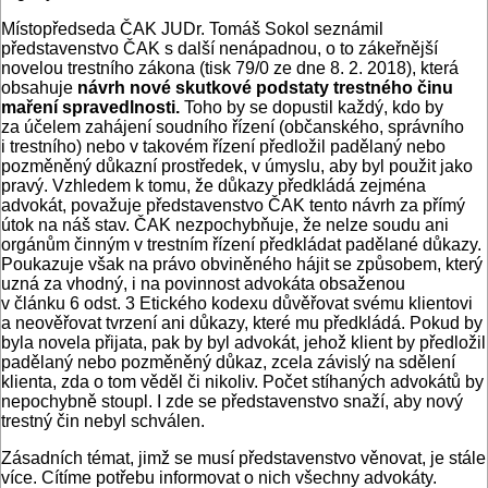
Místopředseda ČAK JUDr. Tomáš Sokol seznámil
představenstvo ČAK s další nenápadnou, o to zákeřnější
novelou trestního zákona (tisk 79/0 ze dne 8. 2. 2018), která
obsahuje
návrh nové skutkové podstaty trestného činu
maření spravedlnosti.
Toho by se dopustil každý, kdo by
za účelem zahájení soudního řízení (občanského, správního
i trestního) nebo v takovém řízení předložil padělaný nebo
pozměněný důkazní prostředek, v úmyslu, aby byl použit jako
pravý. Vzhledem k tomu, že důkazy předkládá zejména
advokát, považuje představenstvo ČAK tento návrh za přímý
útok na náš stav. ČAK nezpochybňuje, že nelze soudu ani
orgánům činným v trestním řízení předkládat padělané důkazy.
Poukazuje však na právo obviněného hájit se způsobem, který
uzná za vhodný, i na povinnost advokáta obsaženou
v článku 6 odst. 3 Etického kodexu důvěřovat svému klientovi
a neověřovat tvrzení ani důkazy, které mu předkládá. Pokud by
byla novela přijata, pak by byl advokát, jehož klient by předložil
padělaný nebo pozměněný důkaz, zcela závislý na sdělení
klienta, zda o tom věděl či nikoliv. Počet stíhaných advokátů by
nepochybně stoupl. I zde se představenstvo snaží, aby nový
trestný čin nebyl schválen.
Zásadních témat, jimž se musí představenstvo věnovat, je stále
více. Cítíme potřebu informovat o nich všechny advokáty.