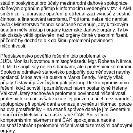
státům poskytnout pro účely mezinárodní daňové spolupráce
daňovým orgánům přístup k informacím uvedeným v tzv. 4 AML
směrnici. Ta upravuje opatření proti legalizaci výnosů z trestné
činnosti a financování terorismu. Proti tomu nelze nic namítat,
avšak Ministerstvo financí současně navrhuje, aby k takovým
údajům měly přístup i orgány tuzemské daňové orgány. Ty by
tak získaly větší oprávnění než orgány činné v trestním řízení,
přičemž by docházelo k dalšímu prolomení povinnosti
mlčenlivosti.
Představenstvo pověřilo řešením této problematiky
JUDr. Moniku Novotnou a místopředsedu Mgr. Roberta Němce,
LL.M. Ti spojili síly nejen s bankami, ale i profesními komorami.
Společné odmítavé stanovisko podpořily pozměňovací návrhy
poslanců Miroslava Kalouska a Marka Bendy. Nebyly však
přijaty. Ústavněprávní výbor pak přistoupil ke kompromisnímu
řešení, když schválil pozměňovací návrh poslankyně Heleny
Válkové, který zachovává prolomení povinnosti mlčenlivosti
profesních komor, avšak zužuje jej pouze na účel mezinárodní
spolupráce při správě daní a omezuje výměnu informací pouze
na dva prostředníky – na straně správce daně je jím Generální
finanční ředitelství a na naší straně ČAK. Ani s tímto
kompromisním návrhem není ČAK spokojena a nadále
se snaží zabránit prolomení mlčenlivosti tuzemskými daňovými
orgány.