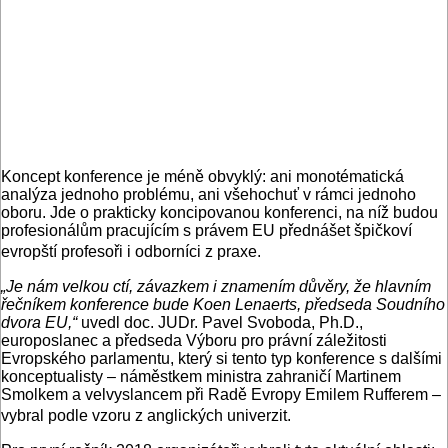
Koncept konference je méně obvyklý: ani monotématická
analýza jednoho problému, ani všehochuť v rámci jednoho
oboru. Jde o prakticky koncipovanou konferenci, na níž budou
profesionálům pracujícím s právem EU přednášet špičkoví
evropští profesoři i odborníci z praxe.
„Je nám velkou ctí, závazkem i znamením důvěry, že hlavním
řečníkem konference bude Koen Lenaerts, předseda Soudního
dvora EU,“
uvedl doc. JUDr. Pavel Svoboda, Ph.D.,
europoslanec a předseda Výboru pro právní záležitosti
Evropského parlamentu, který si tento typ konference s dalšími
konceptualisty – náměstkem ministra zahraničí Martinem
Smolkem a velvyslancem při Radě Evropy Emilem Rufferem –
vybral podle vzoru z anglických univerzit.