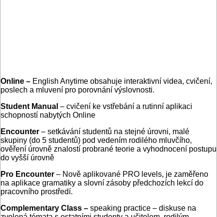
Online –
English Anytime obsahuje interaktivní videa, cvičení,
poslech a mluvení pro porovnání výslovnosti.
Student Manual
– cvičení ke vstřebání a rutinní aplikaci
schopností nabytých Online
Encounter
– setkávání studentů na stejné úrovni, malé
skupiny (do 5 studentů) pod vedením rodilého mluvčího,
ověření úrovně znalostí probrané teorie a vyhodnocení postupu
do vyšší úrovně
Pro Encounter
– Nově aplikované PRO levels, je zaměřeno
na aplikace gramatiky a slovní zásoby předchozích lekcí do
pracovního prostředí.
Complementary Class –
speaking practice – diskuse na
zvolená témata s ostatními studenty a učitelem, rodilým