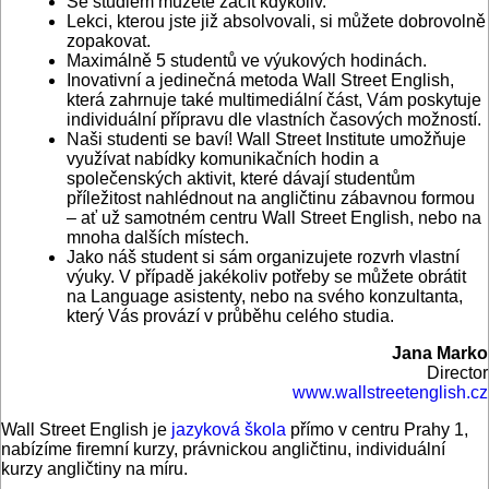
Se studiem můžete začít kdykoliv.
Lekci, kterou jste již absolvovali, si můžete dobrovolně
zopakovat.
Maximálně 5 studentů ve výukových hodinách.
Inovativní a jedinečná metoda Wall Street English,
která zahrnuje také multimediální část, Vám poskytuje
individuální přípravu dle vlastních časových možností.
Naši studenti se baví! Wall Street Institute umožňuje
využívat nabídky komunikačních hodin a
společenských aktivit, které dávají studentům
příležitost nahlédnout na angličtinu zábavnou formou
– ať už samotném centru Wall Street English, nebo na
mnoha dalších místech.
Jako náš student si sám organizujete rozvrh vlastní
výuky. V případě jakékoliv potřeby se můžete obrátit
na Language asistenty, nebo na svého konzultanta,
který Vás provází v průběhu celého studia.
Jana Marko
Director
www.wallstreetenglish.cz
Wall Street English je
jazyková škola
přímo v centru Prahy 1,
nabízíme firemní kurzy, právnickou angličtinu, individuální
kurzy angličtiny na míru.