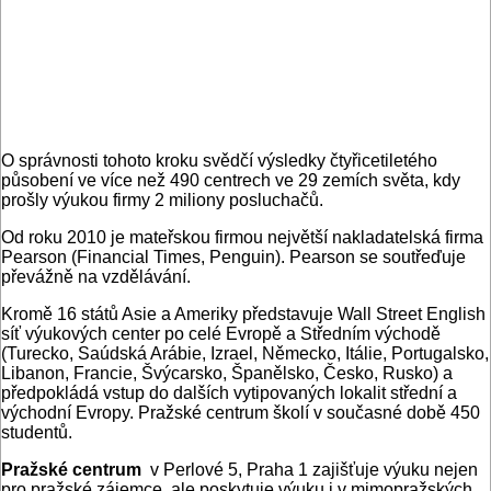
O správnosti tohoto kroku svědčí výsledky čtyřicetiletého
působení ve více než 490 centrech ve 29 zemích světa, kdy
prošly výukou firmy 2 miliony posluchačů.
Od roku 2010 je mateřskou firmou největší nakladatelská firma
Pearson (Financial Times, Penguin). Pearson se soutřeďuje
převážně na vzdělávání.
Kromě 16 států Asie a Ameriky představuje Wall Street English
síť výukových center po celé Evropě a Středním východě
(Turecko, Saúdská Arábie, Izrael, Německo, Itálie, Portugalsko,
Libanon, Francie, Švýcarsko, Španělsko, Česko, Rusko) a
předpokládá vstup do dalších vytipovaných lokalit střední a
východní Evropy. Pražské centrum školí v současné době 450
studentů.
Pražské centrum
v Perlové 5, Praha 1 zajišťuje výuku nejen
pro pražské zájemce, ale poskytuje výuku i v mimopražských