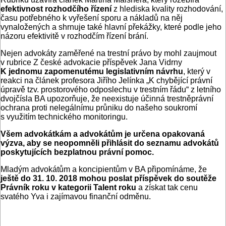
efektivnost rozhodčího řízení
z hlediska kvality rozhodování,
času potřebného k vyřešení sporu a nákladů na něj
vynaložených a shrnuje také hlavní překážky, které podle jeho
názoru efektivitě v rozhodčím řízení brání.
Nejen advokáty zaměřené na trestní právo by mohl zaujmout
v rubrice Z české advokacie příspěvek Jana Vidrny
K jednomu zapomenutému legislativním návrhu
, který v
reakci na článek profesora Jiřího Jelínka „K chybějící právní
úpravě tzv. prostorového odposlechu v trestním řádu“ z letního
dvojčísla BA upozorňuje, že neexistuje účinná trestněprávní
ochrana proti nelegálnímu průniku do našeho soukromí
s využitím technického monitoringu.
Všem advokátkám a advokátům je určena opakovaná
výzva, aby se neopomněli přihlásit
do seznamu advokátů
poskytujících bezplatnou právní pomoc.
Mladým advokátům a koncipientům v BA připomínáme, že
ještě do 31. 10. 2018 mohou poslat příspěvek do soutěže
Právník roku v
kategorii Talent roku
a získat tak cenu
svatého Yva i zajímavou finanční odměnu.