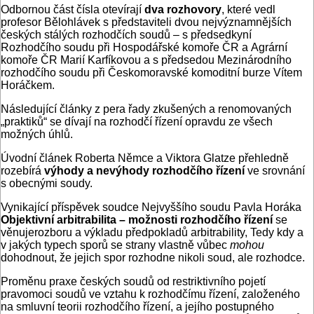
Odbornou část čísla otevírají
dva rozhovory
, které vedl
profesor Bělohlávek s představiteli dvou nejvýznamnějších
českých stálých rozhodčích soudů – s předsedkyní
Rozhodčího soudu při Hospodářské komoře ČR a Agrární
komoře ČR Marií Karfíkovou a s předsedou Mezinárodního
rozhodčího soudu při Českomoravské komoditní burze Vítem
Horáčkem.
Následující články z pera řady zkušených a renomovaných
„praktiků“ se dívají na rozhodčí řízení opravdu ze všech
možných úhlů.
Úvodní článek Roberta Němce a Viktora Glatze přehledně
rozebírá
výhody a nevýhody rozhodčího řízení
ve srovnání
s obecnými soudy.
Vynikající příspěvek soudce Nejvyššího soudu Pavla Horáka
Objektivní arbitrabilita – možnosti rozhodčího řízení
se
věnujerozboru a výkladu předpokladů arbitrability, Tedy kdy a
v jakých typech sporů se strany vlastně vůbec
mohou
dohodnout, že jejich spor rozhodne nikoli soud, ale rozhodce.
Proměnu praxe českých soudů od restriktivního pojetí
pravomoci soudů ve vztahu k rozhodčímu řízení, založeného
na smluvní teorii rozhodčího řízení, a jejího postupného