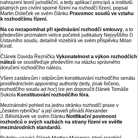
nahrazení teorií jurisdikční, a tedy aplikací principů a institutů
platných pro civilní sporné řízení na rozhodčí řízení, popsal
Martin Doleček ve svém článku
Pravomoc soudů ve vztahu
k rozhodčímu řízení.
Na co nezapomínat při sjednávání rozhodčí smlouvy
, a to
především prizmatem velice početné judikatury Nejvyššího či
Ústavního soudu, detailně rozebírá ve svém příspěvku Milan
Kindl.
Článek Davida Řezníčka
Vykonatelnost a výkon rozhodčích
nálezů
se soustřeďuje především na otázku správného
doručení rozhodčího nálezu.
Všem zastáncům i odpůrcům konstituování rozhodčího senátu
prostřednictvím
appointing authority
(tedy, jinak řečeno,
rozhodčího soudu
ad hoc
) lze jen doporučit článek Tomáše
Sokola
Konstituování rozhodčího fóra.
Mezinárodní pohled na jednu stránku rozhodčí praxe v
„českém rybníčku“ a její úroveň přináší Alexander
J. Bělohlávek ve svém článku
Notifikační povinnost
rozhodců o svých vazbách na strany řízení ve světle
mezinárodních standardů.
Rubriku uzavírá článek Martina Maisnera, který rozebírá