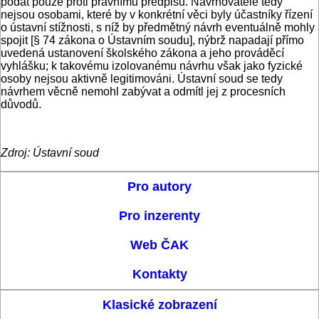
podat pouze proti právnímu předpisu. Navrhovatelé tedy
nejsou osobami, které by v konkrétní věci byly účastníky řízení
o ústavní stížnosti, s níž by předmětný návrh eventuálně mohly
spojit [§ 74 zákona o Ústavním soudu], nýbrž napadají přímo
uvedená ustanovení školského zákona a jeho prováděcí
vyhlášku; k takovému izolovanému návrhu však jako fyzické
osoby nejsou aktivně legitimováni. Ústavní soud se tedy
návrhem věcně nemohl zabývat a odmítl jej z procesních
důvodů.
Zdroj: Ústavní soud
Pro autory
Pro inzerenty
Web ČAK
Kontakty
Klasické zobrazení