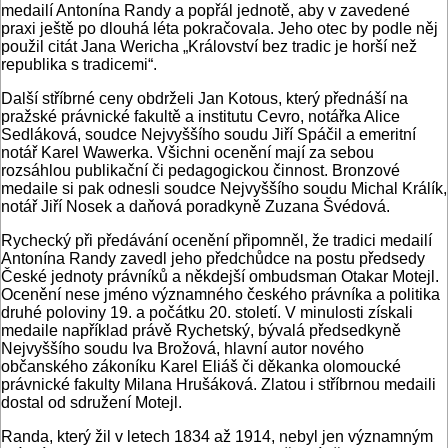
medailí Antonína Randy a popřál jednotě, aby v zavedené
praxi ještě po dlouhá léta pokračovala. Jeho otec by podle něj
použil citát Jana Wericha „Království bez tradic je horší než
republika s tradicemi“.
Další stříbrné ceny obdrželi Jan Kotous, který přednáší na
pražské právnické fakultě a institutu Cevro, notářka Alice
Sedláková, soudce Nejvyššího soudu Jiří Spáčil a emeritní
notář Karel Wawerka. Všichni ocenění mají za sebou
rozsáhlou publikační či pedagogickou činnost. Bronzové
medaile si pak odnesli soudce Nejvyššího soudu Michal Králík,
notář Jiří Nosek a daňová poradkyně Zuzana Švédová.
Rychecký při předávání ocenění připomněl, že tradici medailí
Antonína Randy zavedl jeho předchůdce na postu předsedy
České jednoty právníků a někdejší ombudsman Otakar Motejl.
Ocenění nese jméno významného českého právníka a politika
druhé poloviny 19. a počátku 20. století. V minulosti získali
medaile například právě Rychetský, bývalá předsedkyně
Nejvyššího soudu Iva Brožová, hlavní autor nového
občanského zákoníku Karel Eliáš či děkanka olomoucké
právnické fakulty Milana Hrušáková. Zlatou i stříbrnou medaili
dostal od sdružení Motejl.
Randa, který žil v letech 1834 až 1914, nebyl jen významným