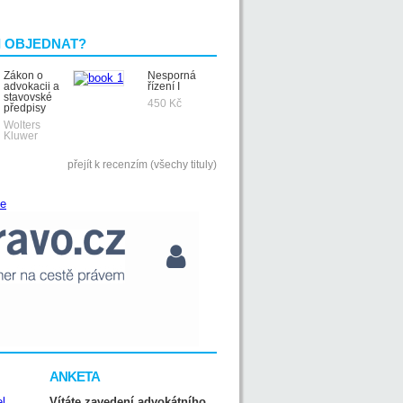
I OBJEDNAT?
Zákon o
Nesporná
advokacii a
řízení I
stavovské
450 Kč
předpisy
Wolters
Kluwer
přejít k recenzím (všechy tituly)
ANKETA
Vítáte zavedení advokátního