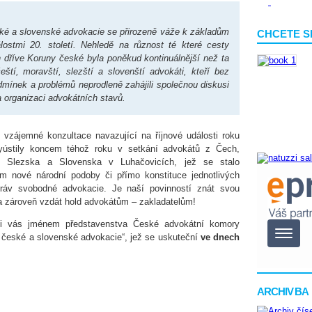
ké a slovenské advokacie se přirozeně váže k základům
CHCETE S
lostmi 20. století. Nehledě na různost té které cesty
 dříve Koruny české byla poněkud kontinuálnější než ta
ští, moravští, slezští a slovenští advokáti, kteří bez
dmínek a problémů neprodleně zahájili společnou diskusi
organizaci advokátních stavů.
 vzájemné konzultace navazující na říjnové události roku
yústily koncem téhož roku v setkání advokátů z Čech,
, Slezska a Slovenska v Luhačovicích, jež se stalo
m nové národní podoby či přímo konstituce jednotlivých
ráv svobodné advokacie. Je naší povinností znát svou
i a zároveň vzdát hold advokátům – zakladatelům!
si vás jménem představenstva České advokátní komory
t české a slovenské advokacie“, jež se uskuteční
ve dnech
ARCHIV BA