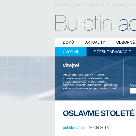
oficiální stránky odborného právnickéh
DOMŮ
AKTUALITY
ODBORNÉ 
ÚVODNÍK
Z ČESKÉ ADVOKACIE
vítejte!
Právě jste vstoupili na Bulletin
advokacie online. Naleznete zde
obsah stavovského odborného
časopisu Bulletin advokacie i příspěvky
VY
exklusivně určené jen pro tento portál.
OSLAVME STOLETÉ 
publikováno:
20.04.2018