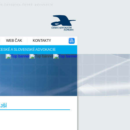
ého časopisu české advokacie
WEB ČAK
KONTAKTY
 ČESKÉ A SLOVENSKÉ ADVOKACIE
JŠÍ