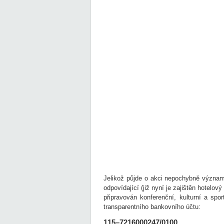
Jelikož půjde o akci nepochybně význ
odpovídající (již nyní je zajištěn hotelov
připravován konferenční, kulturní a spo
transparentního bankovního účtu:
115–7216000247/0100