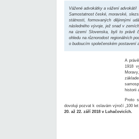
Vážené advokátky a vážení advokáti!
Samostatnost české, moravské, slezs
státnosti, formovaných dějinnými udá
následného vývoje, jež snad v zemích
na území Slovenska, byli to právě če
ohledu na různorodost regionálních po
o budoucím společenském postavení a 
A právě
1918 v
Moravy
základe
samosp
histori
Proto 
dovoluji pozvat k oslavám výročí „100 le
20.
až 22. září 2018 v Luhačovicích.