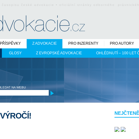
o časopisu české advokacie • oficiální stránky odborného právnick
PŘÍSPĚVKY
Z ADVOKACIE
PRO INZERENTY
PRO AUTORY
GLOSY
Z EVROPSKÉ ADVOKACIE
OHLÉDNUTÍ – 100 LET
HLEDAT NA WEBU
NEJČTENĚ
VÝROČÍ!