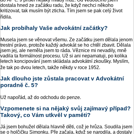
dostala hned ze začátku radu, že když nechci někoho
kritizovat, tak musím být zticha. Tím jsem se pak celý život
řídila.
Jak probíhaly Vaše advokátní začátky?
Musela jsem se věnovat všemu. Ze začátku jsem dělala jenom
trestní právo, protože každý advokát se ho chtěl zbavit. Dělala
jsem jej, ale neměla jsem to ráda. Věznice mi nevadily, mně
vadila ta formálnost procesu. Už si ani nepamatuji, po kolika
letech koncipování jsem skládala advokátní zkoušky. Myslím,
že tak po dvou letech, takže někdy v roce 1952.
Jak dlouho jste zůstala pracovat v Advokátní
poradně č. 5?
Už napořád, až do odchodu do penze.
Vzpomenete si na nějaký svůj zajímavý případ?
Takový, co Vám utkvěl v paměti?
Já jsem bohužel dělala hlavně děti, což je hrůza. Soudila jsem
se o holčičku Simonku. Pře začala, když se narodila, a dostaly