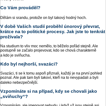
Co Vám prováděl?
Dělám si srandu, protože on byl takový hodný hoch.
V době Vašich studií proběhl únorový převrat,
krátce na to politické procesy. Jak jste to tenkrát
prožívala?
Na studium to vliv moc nemělo, to běželo pořád stejně. Ale
postupně se začalo projevovat, kdo se chová charakterně
a kdo je sviňucha.
Kdo byl nejhorší, svazáci?
Svazáci, ti se k tomu aspoň přiznali, každý je na první pohled
poznal. Ale pak tam byli takoví, kteří na to nevypadali a byli
daleko nebezpečnější.
Vzpomínáte si na případ, kdy se chovali jako
„sviňuchy“?
Vzpomínám, ale jmenovat nebudu, i když už jsou stejně asi