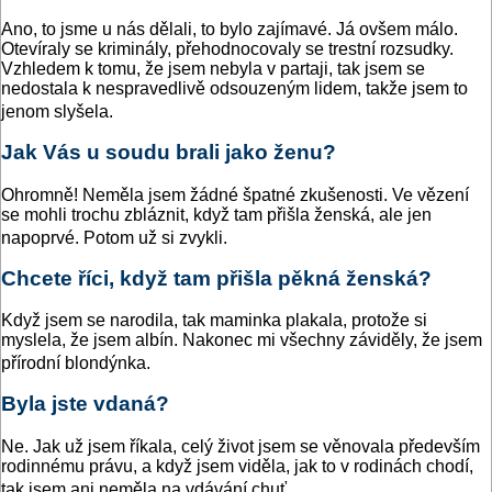
Ano, to jsme u nás dělali, to bylo zajímavé. Já ovšem málo.
Otevíraly se kriminály, přehodnocovaly se trestní rozsudky.
Vzhledem k tomu, že jsem nebyla v partaji, tak jsem se
nedostala k nespravedlivě odsouzeným lidem, takže jsem to
jenom slyšela.
Jak Vás u soudu brali jako ženu?
Ohromně! Neměla jsem žádné špatné zkušenosti. Ve vězení
se mohli trochu zbláznit, když tam přišla ženská, ale jen
napoprvé. Potom už si zvykli.
Chcete říci, když tam přišla pěkná ženská?
Když jsem se narodila, tak maminka plakala, protože si
myslela, že jsem albín. Nakonec mi všechny záviděly, že jsem
přírodní blondýnka.
Byla jste vdaná?
Ne. Jak už jsem říkala, celý život jsem se věnovala především
rodinnému právu, a když jsem viděla, jak to v rodinách chodí,
tak jsem ani neměla na vdávání chuť.