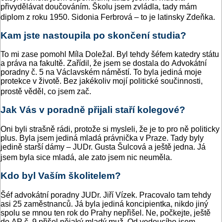
přivydělávat doučováním. Školu jsem zvládla, tady mám
diplom z roku 1950. Sidonia Ferbrová – to je latinsky Zdeňka.
Kam jste nastoupila po skončení studia?
To mi zase pomohl Míla Doležal. Byl tehdy šéfem katedry státu
a práva na fakultě. Zařídil, že jsem se dostala do Advokátní
poradny č. 5 na Václavském náměstí. To byla jediná moje
protekce v životě. Bez jakékoliv mojí politické součinnosti,
prostě věděl, co jsem zač.
Jak Vás v poradně přijali staří kolegové?
Oni byli strašně rádi, protože si mysleli, že je to pro ně politicky
plus. Byla jsem jediná mladá právnička v Praze. Tady byly
jedině starší dámy – JUDr. Gusta Šulcová a ještě jedna. Já
jsem byla sice mladá, ale zato jsem nic neuměla.
Kdo byl Vaším školitelem?
Šéf advokátní poradny JUDr. Jiří Vízek. Pracovalo tam tehdy
asi 25 zaměstnanců. Já byla jediná koncipientka, nikdo jiný
spolu se mnou ten rok do Prahy nepřišel. Ne, počkejte, ještě
do AP č. 9 přišel nějaký mladý muž. Od vedoucího jsem