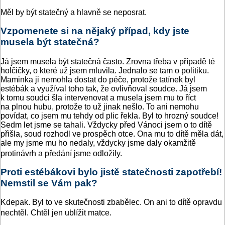
Měl by být statečný a hlavně se neposrat.
Vzpomenete si na nějaký případ, kdy jste
musela být statečná?
Já jsem musela být statečná často. Zrovna třeba v případě té
holčičky, o které už jsem mluvila. Jednalo se tam o politiku.
Maminka ji nemohla dostat do péče, protože tatínek byl
estébák a využíval toho tak, že ovlivňoval soudce. Já jsem
k tomu soudci šla intervenovat a musela jsem mu to říct
na plnou hubu, protože to už jinak nešlo. To ani nemohu
povídat, co jsem mu tehdy od plic řekla. Byl to hrozný soudce!
Sedm let jsme se tahali. Vždycky před Vánoci jsem o to dítě
přišla, soud rozhodl ve prospěch otce. Ona mu to dítě měla dát,
ale my jsme mu ho nedaly, vždycky jsme daly okamžitě
protinávrh a předání jsme odložily.
Proti estébákovi bylo jistě statečnosti zapotřebí!
Nemstil se Vám pak?
Kdepak. Byl to ve skutečnosti zbabělec. On ani to dítě opravdu
nechtěl. Chtěl jen ublížit matce.