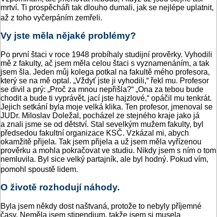
mrtví. Ti prospěcháři tak dlouho dumali, jak se nejlépe uplatnit,
až z toho vyčerpáním zemřeli.
Vy jste měla nějaké problémy?
Po první štaci v roce 1948 probíhaly studijní prověrky. Vyhodili
mě z fakulty, ač jsem měla celou štaci s vyznamenáním, a tak
jsem šla. Jeden můj kolega pot­kal na fakultě mého profesora,
který se na mě optal. „Vždyť jste ji vyhodili,“ řekl mu. Profesor
se divil a prý: „Proč za mnou nepřišla?“ „Ona za tebou bude
chodit a bude ti vyprávět, jací jste hajzlové,“ opáčil mu tenkrát.
Jejich setkání byla moje velká klika. Ten profesor, jmenoval se
JUDr. Miloslav Doležal, pocházel ze stejného kraje jako já
a znali jsme se od dětství. Stal sevelkým mužem fakulty, byl
předsedou fakultní organizace KSČ. Vzkázal mi, abych
okamžitě přijela. Tak jsem přijela a už jsem měla vyřízenou
prověrku a mohla pokračovat ve studiu. Nikdy jsem s ním o tom
nemluvila. Byl sice velký partajník, ale byl hodný. Pokud vím,
pomohl spoustě lidem.
O životě rozhodují náhody.
Byla jsem někdy dost naštvaná, protože to nebyly příjemné
časy. Neměla jsem stipendium, takže jsem si musela