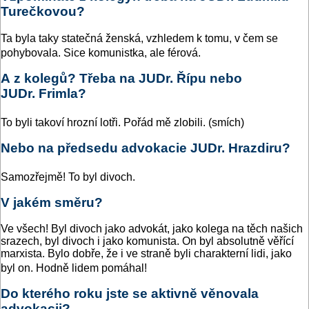
Turečkovou?
Ta byla taky statečná ženská, vzhledem k tomu, v čem se
pohybovala. Sice komunistka, ale férová.
A z kolegů? Třeba na JUDr. Řípu nebo
JUDr. Frimla?
To byli takoví hrozní lotři. Pořád mě zlobili. (smích)
Nebo na předsedu advokacie JUDr. Hrazdiru?
Samozřejmě! To byl divoch.
V jakém směru?
Ve všech! Byl divoch jako advokát, jako kolega na těch našich
srazech, byl divoch i jako komunista. On byl absolutně věřící
marxista. Bylo dobře, že i ve straně byli charakterní lidi, jako
byl on. Hodně lidem pomáhal!
Do kterého roku jste se aktivně věnovala
advokacii?