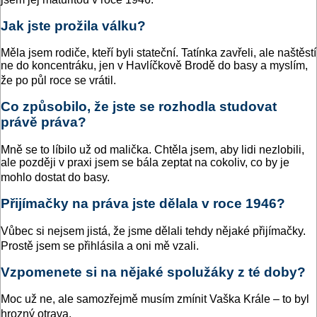
Jak jste prožila válku?
Měla jsem rodiče, kteří byli stateční. Tatínka zavřeli, ale naštěstí
ne do koncentráku, jen v Havlíčkově Brodě do basy a myslím,
že po půl roce se vrátil.
Co způsobilo, že jste se rozhodla studovat
právě práva?
Mně se to líbilo už od malička. Chtěla jsem, aby lidi nezlobili,
ale později v praxi jsem se bála zeptat na cokoliv, co by je
mohlo dostat do basy.
Přijímačky na práva jste dělala v roce 1946?
Vůbec si nejsem jistá, že jsme dělali tehdy nějaké přijímačky.
Prostě jsem se přihlásila a oni mě vzali.
Vzpomenete si na nějaké spolužáky z té doby?
Moc už ne, ale samozřejmě musím zmínit Vaška Krále – to byl
hrozný otrava.