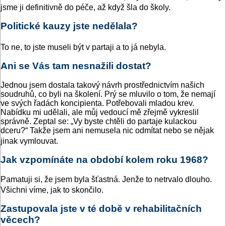
jsme ji definitivně do péče, až když šla do školy.
Politické kauzy jste nedělala?
To ne, to jste museli být v partaji a to já nebyla.
Ani se Vás tam nesnažili dostat?
Jednou jsem dostala takový návrh prostřednictvím našich
soudruhů, co byli na školení. Prý se mluvilo o tom, že nemají
ve svých řadách koncipienta. Potřebovali mladou krev.
Nabídku mi udělali, ale můj vedoucí mě zřejmě vykreslil
správně. Zeptal se: „Vy byste chtěli do partaje kulackou
dceru?“ Takže jsem ani nemusela nic odmítat nebo se nějak
jinak vymlouvat.
Jak vzpomínáte na období kolem roku 1968?
Pamatuji si, že jsem byla šťastná. Jenže to netrvalo dlouho.
Všichni víme, jak to skončilo.
Zastupovala jste v té době v rehabilitačních
věcech?