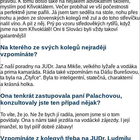
pravdu. K tomu došlo také na nějakém advokátním školení,
myslím pod Křivoklátem. Večer probíhal ve vší počestnosti
a perfektně jsme pařili. Já jsem tam seděla na stole, nohu přes
nohu a jeden ze slovenských kolegů mě zul a do toho střevíčku
nalil víno. A pil z něj. Prý po vzoru středověkých rytířů, když
jsme na tom Křivoklátě! Oni ti Slováci byli vždy takoví
galantnější!
Na kterého ze svých kolegů nejraději
vzpomínáte?
Z naší poradny na JUDr. Jana Mikše, velkého lyžaře a vodáka
a prima kamaráda. Ráda také vzpomínám na Dášu Burešovou,
ta byla na „Čtyřce“. Byla to inteligentní, statečná, charakterní
a krásná holka.
Ona tenkrát zastupovala paní Palachovou,
konzultovaly jste ten případ nějak?
To víte, že jo. Ne že bych jí radila, jenom jsme si o tom
povídaly. Ona s námi také jezdila na vodácké zájezdy. I její
manžel, to byl pilíř dobré zábavy!
Vzpomínáte z kolegyň třeba na JUDr. Ludmilu