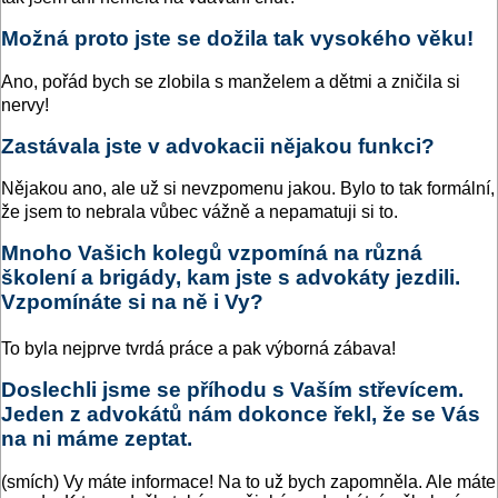
Možná proto jste se dožila tak vysokého věku!
Ano, pořád bych se zlobila s manželem a dětmi a zničila si
nervy!
Zastávala jste v advokacii nějakou funkci?
Nějakou ano, ale už si nevzpomenu jakou. Bylo to tak formální,
že jsem to nebrala vůbec vážně a nepamatuji si to.
Mnoho Vašich kolegů vzpomíná na různá
školení a brigády, kam jste s advokáty jezdili.
Vzpomínáte si na ně i Vy?
To byla nejprve tvrdá práce a pak výborná zábava!
Doslechli jsme se příhodu s Vaším střevícem.
Jeden z advokátů nám dokonce řekl, že se Vás
na ni máme zeptat.
(smích) Vy máte informace! Na to už bych zapomněla. Ale máte