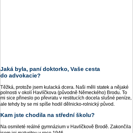
Jaká byla, paní doktorko, Vaše cesta
do advokacie?
Těžká, protože jsem kulacká dcera. Naši měli statek a nějaké
polnosti v okolí Havlíčkova (původně Německého) Brodu. To
mi sice přineslo po převratu v restitucích docela slušné peníze,
ale tehdy by se mi spíše hodil dělnicko-rolnický původ.
Kam jste chodila na střední školu?
Na osmileté reálné gymnázium v Havlíčkově Brodě. Zakončila
jsem jej maturitou v roce 1946.