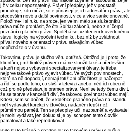
způsobila, že náš právní řád natolik zbytněl a nabobtnal, že je
již v celku nepoznatelný. Právní předpisy, jež v podstatě
produkuje, kdo může, sice přinášejí jejich adresátům práva, ale
především nové a další povinnosti, více a více sankcionované.
Položíme-li si ruku na srdce, jen velmi málo ze služebníků
práva může prohlásit, že čte Sbírku zákonů, nebo z ní čerpá
poznání o platném právu. Spoléhá se, vzhledem k uvedenému
stavu, logicky na výpočetní techniku, bez níž by zvládnout
příval nového a orientaci v právu stávajícím vůbec
nepřicházelo v úvahu.
Takovému právu je služba věru obtížná. Obtížná je i proto, že
klientům, jimž tímtéž právem máme sloužit také a především
a kteří nejsou vybaveni specializovanými útvary, je třeba
nejprve takové právo vyjevit vůbec. Ve svých povinnostech,
které na ně dopadají, nemají totiž ani příležitost je načerpat
a řídí se podle toho, co slyší v televizi anebo médiích obecně,
což pro ně představuje pramen práva. Není se tedy čemu divit,
že se teprve v kanceláři diví, že takovou povinnost vůbec mají.
Kdesi jsem se dočetl, že v kolébce psaného práva na Islandu
měl vydavatel korekci v člověku, nadaném lepší než
průměrnou pamětí. Ten se předpisy učil nazpaměť a vydavatel
je mohl vydávat, jen dokud si je byl schopen tento člověk
pamatovat a také reprodukovat.
Bylo by to krásné a snadno by se takovému právu sloužilo,