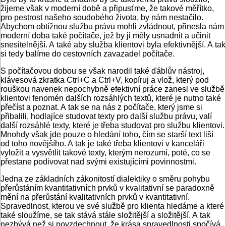
žijeme však v moderní době a připusťme, že takové měřítko,
pro pestrost našeho soudobého života, by nám nestačilo.
Abychom obtížnou službu právu mohli zvládnout, přinesla nám
moderní doba také počítače, jež by ji měly usnadnit a učinit
snesitelnější. A také aby služba klientovi byla efektivnější. A tak
si tedy balíme do cestovních zavazadel počítače.
S počítačovou dobou se však narodil také ďáblův nástroj,
klávesová zkratka Ctrl+C a Ctrl+V, kopíruj a vlož, který pod
rouškou navenek nepochybně efektivní práce zanesl ve službě
klientovi fenomén dalších rozsáhlých textů, které je nutno také
přečíst a poznat. A tak se na nás z počítače, který jsme si
přibalili, hodlajíce studovat texty pro další službu právu, valí
další rozsáhlé texty, které je třeba studovat pro službu klientovi.
Mnohdy však jde pouze o hledání toho, čím se starší text liší
od toho novějšího. A tak je také třeba klientovi v kanceláři
vyložit a vysvětlit takové texty, kterým nerozumí, poté, co se
přestane podivovat nad svými existujícími povinnostmi.
Jedna ze základních zákonitostí dialektiky o směru pohybu
přerůstáním kvantitativních prvků v kvalitativní se paradoxně
mění na přerůstání kvalitativních prvků v kvantitativní.
Spravedlnost, kterou ve své službě pro klienta hledáme a které
také sloužíme, se tak stává stále složitější a složitější. A tak
nezbývá než si povzdechnout, že krása spravedlnosti spočívá