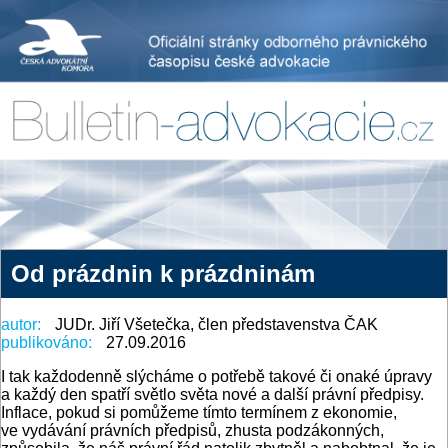
Od prázdnin k prázdninám
autor:
JUDr. Jiří Všetečka, člen představenstva ČAK
publikováno:
27.09.2016
I tak každodenně slýcháme o potřebě takové či onaké úpravy
a každý den spatří světlo světa nové a další právní předpisy.
Inflace, pokud si pomůžeme tímto termínem z ekonomie,
ve vydávání právních předpisů, zhusta podzákonných,