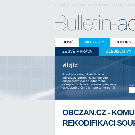
oficiální stránky odborného právnickéh
DOMŮ
AKTUALITY
ODBORNÉ 
ZE SVĚTA PRÁVA
Z LEGISLATIVY
vítejte!
Právě jste vstoupili na Bulletin
advokacie online. Naleznete zde
obsah stavovského odborného
časopisu Bulletin advokacie i příspěvky
VY
exklusivně určené jen pro tento portál.
OBCZAN.CZ - KOMU
REKODIFIKACI SO