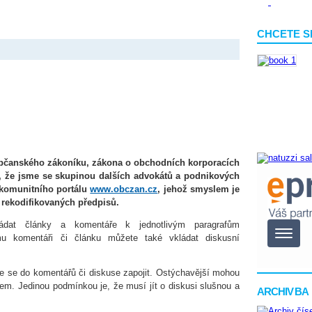
CHCETE S
bčanského zákoníku, zákona o obchodních korporacích
u, že jsme se skupinou dalších advokátů a podnikových
 komunitního portálu
www.obczan.cz
, jehož smyslem je
rekodifikovaných předpisů.
dat články a komentáře k jednotlivým paragrafům
mu komentáři či článku můžete také vkládat diskusní
e se do komentářů či diskuse zapojit. Ostýchavější mohou
šem. Jedinou podmínkou je, že musí jít o diskusi slušnou a
ARCHIV BA