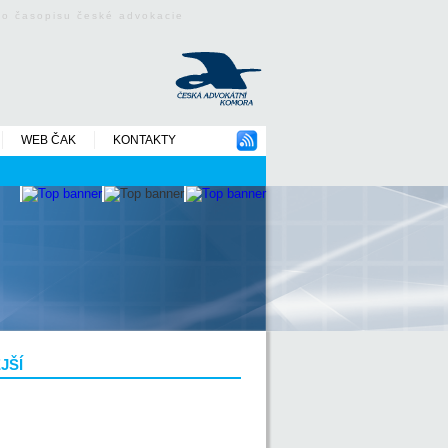
ého časopisu české advokacie
WEB ČAK
KONTAKTY
JŠÍ