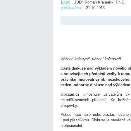
autor:
JUDr. Roman Kramařík, Ph.D.
publikováno:
21.10.2013
Vážené kolegyně, vážení kolegové!
Časté diskuse nad výkladem nového o
a souvisejících předpisů vedly k tom
právníků iniciovali vznik neziskového
vedení odborné diskuse nad výkladem 
Obczan.cz
umožňuje uživatelům vklá
rekodifikovaných předpisů. Ke každé
příspěvky.
Pokud máte názor nebo otázku, neváhejt
i pod přezdívkou. Diskuse je otevřená v
profesionální.