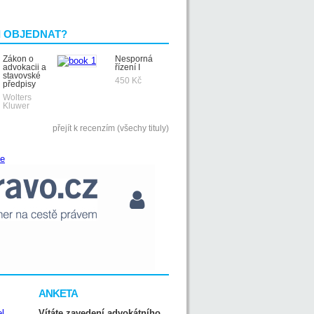
I OBJEDNAT?
Zákon o
Nesporná
advokacii a
řízení I
stavovské
450 Kč
předpisy
Wolters
Kluwer
přejít k recenzím (všechy tituly)
ANKETA
Vítáte zavedení advokátního