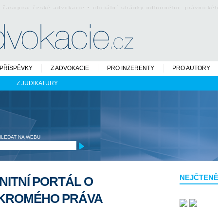
o časopisu české advokacie • oficiální stránky odborného právnick
PŘÍSPĚVKY
Z ADVOKACIE
PRO INZERENTY
PRO AUTORY
Z JUDIKATURY
HLEDAT NA WEBU
NEJČTENĚ
NITNÍ PORTÁL O
UKROMÉHO PRÁVA