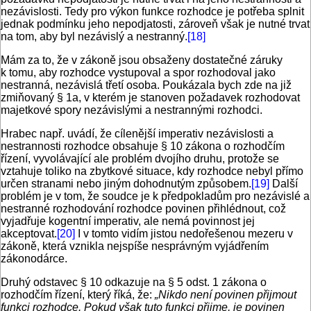
nezávislosti. Tedy pro výkon funkce rozhodce je potřeba splnit
jednak podmínku jeho nepodjatosti, zároveň však je nutné trvat
na tom, aby byl nezávislý a nestranný.
[18]
Mám za to, že v zákoně jsou obsaženy dostatečné záruky
k tomu, aby rozhodce vystupoval a spor rozhodoval jako
nestranná, nezávislá třetí osoba. Poukázala bych zde na již
zmiňovaný § 1a, v kterém je stanoven požadavek rozhodovat
majetkové spory nezávislými a nestrannými rozhodci.
Hrabec např. uvádí, že cílenější imperativ nezávislosti a
nestrannosti rozhodce obsahuje § 10 zákona o rozhodčím
řízení, vyvolávající ale problém dvojího druhu, protože se
vztahuje toliko na zbytkové situace, kdy rozhodce nebyl přímo
určen stranami nebo jiným dohodnutým způsobem.
[19]
Další
problém je v tom, že soudce je k předpokladům pro nezávislé a
nestranné rozhodování rozhodce povinen přihlédnout, což
vyjadřuje kogentní imperativ, ale nemá povinnost jej
akceptovat.
[20]
I v tomto vidím jistou nedořešenou mezeru v
zákoně, která vznikla nejspíše nesprávným vyjádřením
zákonodárce.
Druhý odstavec § 10 odkazuje na § 5 odst. 1 zákona o
rozhodčím řízení, který říká, že:
„Nikdo není povinen přijmout
funkci rozhodce. Pokud však tuto funkci přijme, je povinen