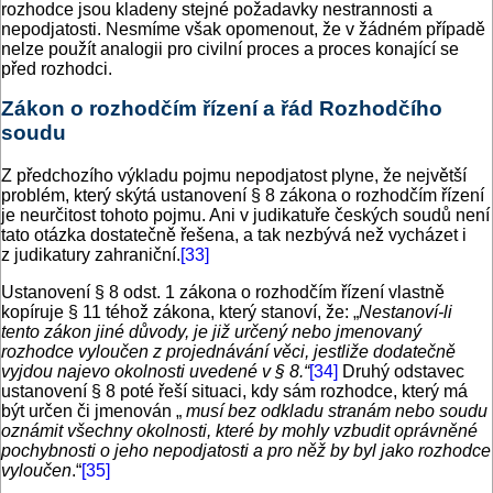
rozhodce jsou kladeny stejné požadavky nestrannosti a
nepodjatosti. Nesmíme však opomenout, že v žádném případě
nelze použít analogii pro civilní proces a proces konající se
před rozhodci.
Zákon o rozhodčím řízení a řád Rozhodčího
soudu
Z předchozího výkladu pojmu nepodjatost plyne, že největší
problém, který skýtá ustanovení § 8 zákona o rozhodčím řízení
je neurčitost tohoto pojmu. Ani v judikatuře českých soudů není
tato otázka dostatečně řešena, a tak nezbývá než vycházet i
z judikatury zahraniční.
[33]
Ustanovení § 8 odst. 1 zákona o rozhodčím řízení vlastně
kopíruje § 11 téhož zákona, který stanoví, že: „
Nestanoví-li
tento zákon jiné důvody, je již určený nebo jmenovaný
rozhodce vyloučen z projednávání věci, jestliže dodatečně
vyjdou najevo okolnosti uvedené v § 8.“
[34]
Druhý odstavec
ustanovení § 8 poté řeší situaci, kdy sám rozhodce, který má
být určen či jmenován „
musí bez odkladu stranám nebo soudu
oznámit všechny okolnosti, které by mohly vzbudit oprávněné
pochybnosti o jeho nepodjatosti a pro něž by byl jako rozhodce
vyloučen
.“
[35]