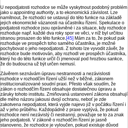
U nepodjatosti rozhodce se může vyskytnout podobný problém
jako u
appointing authority
, a to ekonomická závislost. Lze
namítnout, že rozhodci se ustavují do této funkce na základě
jejich ekonomické vázanosti na účastníku řízení. Spekulace o
podjatosti rozhodce jsou oprávněné i za situace, kdy rozhodce
rozhoduje např. každé dva roky spor ve věci, v níž byl určitou
stranou prosazen do této funkce.
[45]
Mám za to, že pokud pak
rozhoduje ve prospěch toho samého účastníka, je možné
pochybovat o jeho nepodjatosti. Z tohoto lze vyvodit závěr, že
rozhodce bude motivován, aby rozhodl ve prospěch účastníka,
který ho do této funkce určil či jmenoval pod hrozbou sankce,
že do budoucna už být určen nemusí.
Závěrem seznávám úpravu nestrannosti a nezávislosti
rozhodce v rozhodčím řízení užší než v běžné, zákonem
institucionalizované soudní praxi. Přesto však soudím, že
zákon o rozhodčím řízení obsahuje dostatečnou úpravu a
záruky tohoto institutu. Zmiňovaná ustanovení zákona obsahují
dle mého názoru jakousi dvojí ochranu, neboť je zde
zakotvena nepodjatost, která vyjde najevo již v počátku řízení i
až v jeho průběhu. Každopádně z praxe vyplývá, že pokud
rozhodce není nezávislý či nestranný, považuje se to za znak
jeho podjatosti. V zákoně o rozhodčím řízení je jasně
stanoveno, že rozhodce je vyloučen, pokud existuje důvod