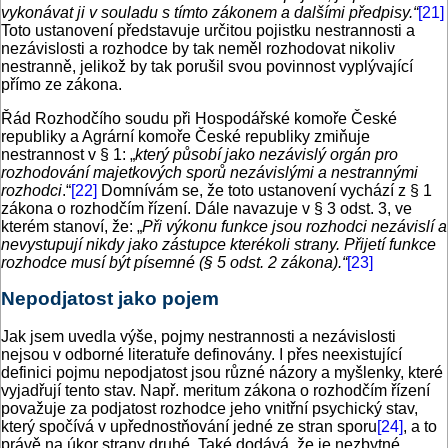
vykonávat ji v souladu s tímto zákonem a dalšími předpisy.“
[21]
Toto ustanovení představuje určitou pojistku nestrannosti a
nezávislosti a rozhodce by tak neměl rozhodovat nikoliv
nestranně, jelikož by tak porušil svou povinnost vyplývající
přímo ze zákona.
Řád Rozhodčího soudu při Hospodářské komoře České
republiky a Agrární komoře České republiky zmiňuje
nestrannost v § 1: „
který působí jako nezávislý orgán pro
rozhodování majetkových sporů nezávislými a nestrannými
rozhodci
.“
[22]
Domnívám se, že toto ustanovení vychází z § 1
zákona o rozhodčím řízení. Dále navazuje v § 3 odst. 3, ve
kterém stanoví, že: „
Při výkonu funkce jsou rozhodci nezávislí a
nevystupují nikdy jako zástupce kterékoli strany. Přijetí funkce
rozhodce musí být písemné (§ 5 odst. 2 zákona).“
[23]
Nepodjatost jako pojem
Jak jsem uvedla výše, pojmy nestrannosti a nezávislosti
nejsou v odborné literatuře definovány. I přes neexistující
definici pojmu nepodjatost jsou různé názory a myšlenky, které
vyjadřují tento stav. Např. meritum zákona o rozhodčím řízení
považuje za podjatost rozhodce jeho vnitřní psychický stav,
který spočívá v upřednostňování jedné ze stran sporu
[24]
, a to
právě na úkor strany druhé. Také dodává, že je nezbytné