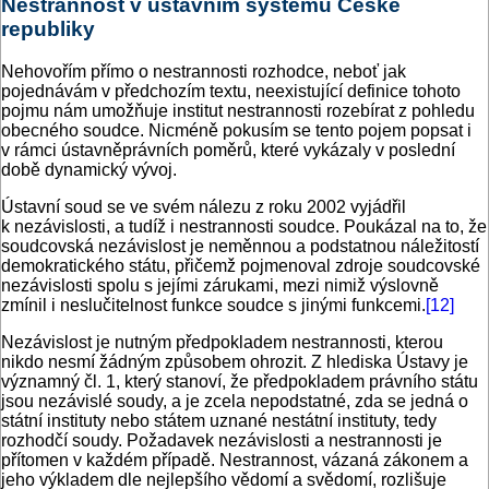
Nestrannost v ústavním systému České
republiky
Nehovořím přímo o nestrannosti rozhodce, neboť jak
pojednávám v předchozím textu, neexistující definice tohoto
pojmu nám umožňuje institut nestrannosti rozebírat z pohledu
obecného soudce. Nicméně pokusím se tento pojem popsat i
v rámci ústavněprávních poměrů, které vykázaly v poslední
době dynamický vývoj.
Ústavní soud se ve svém nálezu z roku 2002 vyjádřil
k nezávislosti, a tudíž i nestrannosti soudce. Poukázal na to, že
soudcovská nezávislost je neměnnou a podstatnou náležitostí
demokratického státu, přičemž pojmenoval zdroje soudcovské
nezávislosti spolu s jejími zárukami, mezi nimiž výslovně
zmínil i neslučitelnost funkce soudce s jinými funkcemi.
[12]
Nezávislost je nutným předpokladem nestrannosti, kterou
nikdo nesmí žádným způsobem ohrozit. Z hlediska Ústavy je
významný čl. 1, který stanoví, že předpokladem právního státu
jsou nezávislé soudy, a je zcela nepodstatné, zda se jedná o
státní instituty nebo státem uznané nestátní instituty, tedy
rozhodčí soudy. Požadavek nezávislosti a nestrannosti je
přítomen v každém případě. Nestrannost, vázaná zákonem a
jeho výkladem dle nejlepšího vědomí a svědomí, rozlišuje