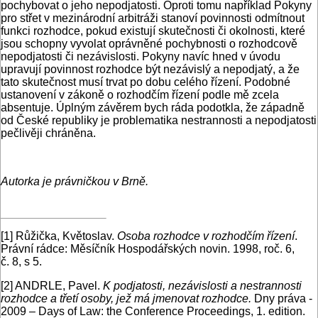
pochybovat o jeho nepodjatosti. Oproti tomu například Pokyny
pro střet v mezinárodní arbitráži stanoví povinnosti odmítnout
funkci rozhodce, pokud existují skutečnosti či okolnosti, které
jsou schopny vyvolat oprávněné pochybnosti o rozhodcově
nepodjatosti či nezávislosti. Pokyny navíc hned v úvodu
upravují povinnost rozhodce být nezávislý a nepodjatý, a že
tato skutečnost musí trvat po dobu celého řízení. Podobné
ustanovení v zákoně o rozhodčím řízení podle mě zcela
absentuje. Úplným závěrem bych ráda podotkla, že západně
od České republiky je problematika nestrannosti a nepodjatosti
pečlivěji chráněna.
Autorka je právničkou v Brně.
[1]
Růžička, Květoslav.
Osoba rozhodce v rozhodčím řízení
.
Právní rádce: Měsíčník Hospodářských novin. 1998, roč. 6,
č. 8, s 5.
[2]
ANDRLE, Pavel.
K podjatosti, nezávislosti a nestrannosti
rozhodce a třetí osoby, jež má jmenovat rozhodce.
Dny práva -
2009 – Days of Law: the Conference Proceedings, 1. edition.