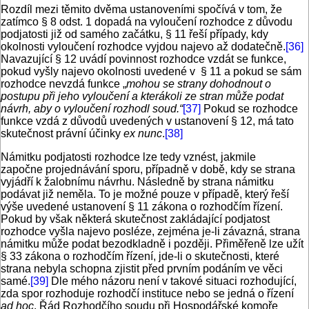
Rozdíl mezi těmito dvěma ustanoveními spočívá v tom, že
zatímco § 8 odst. 1 dopadá na vyloučení rozhodce z důvodu
podjatosti již od samého začátku, § 11 řeší případy, kdy
okolnosti vyloučení rozhodce vyjdou najevo až dodatečně.
[36]
Navazující § 12 uvádí povinnost rozhodce vzdát se funkce,
pokud vyšly najevo okolnosti uvedené v § 11 a pokud se sám
rozhodce nevzdá funkce „
mohou se strany dohodnout o
postupu při jeho vyloučení a kterákoli ze stran může podat
návrh, aby o vyloučení rozhodl soud.“
[37]
Pokud se rozhodce
funkce vzdá z důvodů uvedených v ustanovení § 12, má tato
skutečnost právní účinky
ex nunc
.
[38]
Námitku podjatosti rozhodce lze tedy vznést, jakmile
započne projednávání sporu, případně v době, kdy se strana
vyjádří k žalobnímu návrhu. Následně by strana námitku
podávat již neměla. To je možné pouze v případě, který řeší
výše uvedené ustanovení § 11 zákona o rozhodčím řízení.
Pokud by však některá skutečnost zakládající podjatost
rozhodce vyšla najevo posléze, zejména je-li závazná, strana
námitku může podat bezodkladně i později. Přiměřeně lze užít
§ 33 zákona o rozhodčím řízení, jde-li o skutečnosti, které
strana nebyla schopna zjistit před prvním podáním ve věci
samé.
[39]
Dle mého názoru není v takové situaci rozhodující,
zda spor rozhoduje rozhodčí instituce nebo se jedná o řízení
ad hoc
. Řád Rozhodčího soudu při Hospodářské komoře