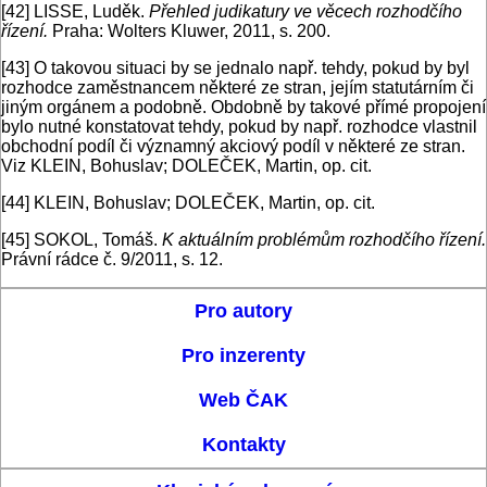
[42]
LISSE, Luděk.
Přehled judikatury ve věcech rozhodčího
řízení.
Praha: Wolters Kluwer, 2011, s. 200.
[43]
O takovou situaci by se jednalo např. tehdy, pokud by byl
rozhodce zaměstnancem některé ze stran, jejím statutárním či
jiným orgánem a podobně. Obdobně by takové přímé propojení
bylo nutné konstatovat tehdy, pokud by např. rozhodce vlastnil
obchodní podíl či významný akciový podíl v některé ze stran.
Viz KLEIN, Bohuslav; DOLEČEK, Martin, op. cit.
[44]
KLEIN, Bohuslav; DOLEČEK, Martin, op. cit.
[45]
SOKOL, Tomáš.
K aktuálním problémům rozhodčího řízení.
Právní rádce č. 9/2011, s. 12.
Pro autory
Pro inzerenty
Web ČAK
Kontakty