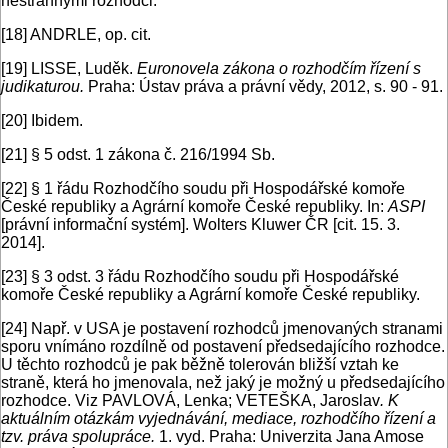
nestrannými rozhodci.
[18]
ANDRLE, op. cit.
[19]
LISSE, Luděk.
Euronovela zákona o rozhodčím řízení s
judikaturou.
Praha: Ústav práva a právní vědy, 2012, s. 90 - 91.
[20]
Ibidem.
[21]
§ 5 odst. 1 zákona č. 216/1994 Sb.
[22]
§ 1 řádu Rozhodčího soudu při Hospodářské komoře
České republiky a Agrární komoře České republiky. In:
ASPI
[právní informační systém]. Wolters Kluwer ČR [cit. 15. 3.
2014].
[23]
§ 3 odst. 3 řádu Rozhodčího soudu při Hospodářské
komoře České republiky a Agrární komoře České republiky.
[24]
Např. v USA je postavení rozhodců jmenovaných stranami
sporu vnímáno rozdílně od postavení předsedajícího rozhodce.
U těchto rozhodců je pak běžně tolerován bližší vztah ke
straně, která ho jmenovala, než jaký je možný u předsedajícího
rozhodce. Viz PAVLOVÁ, Lenka; VETEŠKA, Jaroslav
. K
aktuálním otázkám vyjednávání, mediace, rozhodčího řízení a
tzv. práva spolupráce.
1. vyd. Praha: Univerzita Jana Amose