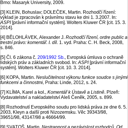
Brno: Masaryk University, 2009.
[3]
KLEIN, Bohuslav; DOLEČEK, Martin. Rozhodčí řízení:
výklad je zpracován k právnímu stavu ke dni 1. 3.2007. In:
ASPI
[právní informační systém]. Wolters Kluwer ČR [cit. 15. 3.
2014].
[4]
BĚLOHLÁVEK, Alexander J.
Rozhodčí řízení, ordre public a
trestní právo: komentář. I. díl.
1. vyd. Praha: C. H. Beck, 2008,
s. 846.
[5]
Čl. 6 zákona č.
209/1992 Sb.
, Evropská úmluva o ochraně
lidských práv a základních svobod. In:
ASPI
[právní informační
systém]. Wolters Kluwer ČR [cit. 10. 3. 2014].
[6]
KOPA, Martin.
Neslučitelnost výkonu funkce soudce s jinými
funkcemi a činnostmi,
Praha: Linde, 2012, s. 24.
[7]
KLÍMA, Karel a kol.,
Komentář k Ústavě a Listině
. Plzeň:
Vydavatelství a nakladatelství Aleš Čeněk, 2005, s. 899.
[8]
Rozhodnutí Evropského soudu pro lidská práva ze dne 6. 5.
2003, Kleyn a další proti Nizozemsku. Věc 39343/98,
39651/98, 43147/98 a 46664/99.
[9]
SVATOŠ, Martin.
Nestrannost a nezávislost rozhodců. Od