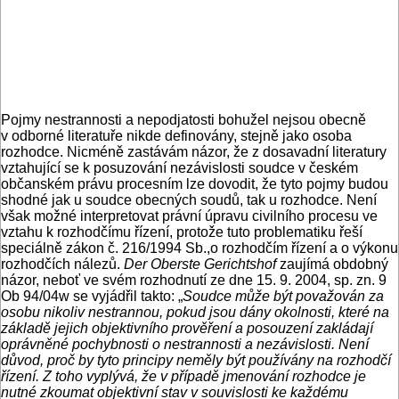
Pojmy nestrannosti a nepodjatosti bohužel nejsou obecně
v odborné literatuře nikde definovány, stejně jako osoba
rozhodce. Nicméně zastávám názor, že z dosavadní literatury
vztahující se k posuzování nezávislosti soudce v českém
občanském právu procesním lze dovodit, že tyto pojmy budou
shodné jak u soudce obecných soudů, tak u rozhodce. Není
však možné interpretovat právní úpravu civilního procesu ve
vztahu k rozhodčímu řízení, protože tuto problematiku řeší
speciálně zákon č. 216/1994 Sb.,o rozhodčím řízení a o výkonu
rozhodčích nálezů.
Der Oberste Gerichtshof
zaujímá obdobný
názor, neboť ve svém rozhodnutí ze dne 15. 9. 2004, sp. zn. 9
Ob 94/04w se vyjádřil takto: „
Soudce může být považován za
osobu nikoliv nestrannou, pokud jsou dány okolnosti, které na
základě jejich objektivního prověření a posouzení zakládají
oprávněné pochybnosti o nestrannosti a nezávislosti. Není
důvod, proč by tyto principy neměly být používány na rozhodčí
řízení. Z toho vyplývá, že v případě jmenování rozhodce je
nutné zkoumat objektivní stav v souvislosti ke každému