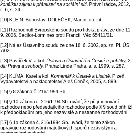
konfliktu zájmu k přátelství na sociální síti.
Právní rádce, 2012,
č. 6, s. 34.
[10]
KLEIN, Bohuslav; DOLEČEK, Martin, op. cit.
[11]
Rozhodnutí Evropského soudu pro lidská práva ze dne 11.
9. 2006, Sacilor-Lormines proti Francii. Věc 65411/01.
[12]
Nález Ústavního soudu ze dne 18. 6. 2002, sp. zn. Pl. ÚS
7/02.
[13]
Pavlíček V. a kol.
Ústava a Ústavní řád České republiky, 2.
díl: Práva a svobody.
Praha: Linde Praha, a. s. 1999, s. 287.
[14]
KLÍMA, Karel a kol.
Komentář k Ústavě a Listině.
Plzeň:
Vydavatelství a nakladatelství Aleš Čeněk, 2005, s. 899.
[15]
§ 8 zákona č. 216/1994 Sb.
[16]
§ 10 zákona č. 216/1194 Sb. uvádí, že při jmenování
rozhodce nebo předsedajícího rozhodce podle § 9 soud přihlíží
k předpokladům pro jeho nezávislé a nestranné rozhodování.
[17]
§ 1a zákona č. 216/1994 Sb. uvádí, že tento zákon
upravuje rozhodování majetkových sporů nezávislými a