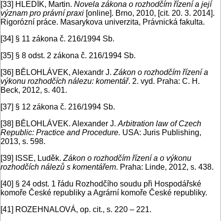
[33]
HLEDÍK, Martin.
Novela zákona o rozhodčím řízení a její
význam pro právní praxi
[online]. Brno, 2010, [cit. 20. 3. 2014].
Rigorózní práce. Masarykova univerzita, Právnická fakulta.
[34]
§ 11 zákona č. 216/1994 Sb.
[35]
§ 8 odst. 2 zákona č. 216/1994 Sb.
[36]
BĚLOHLÁVEK, Alexandr J.
Zákon o rozhodčím řízení a
výkonu rozhodčích nálezu: komentář
. 2. vyd. Praha: C. H.
Beck, 2012, s. 401.
[37]
§ 12 zákona č. 216/1994 Sb.
[38]
BĚLOHLÁVEK. Alexander J.
Arbitration law of Czech
Republic: Practice and Procedure.
USA: Juris Publishing,
2013, s. 598.
[39]
ISSE, Luděk.
Zákon o rozhodčím řízení a o výkonu
rozhodčích nálezů s komentářem
. Praha: Linde, 2012, s. 438.
[40]
§ 24 odst. 1 řádu Rozhodčího soudu při Hospodářské
komoře České republiky a Agrární komoře České republiky.
[41]
ROZEHNALOVÁ, op. cit., s. 220 – 221.