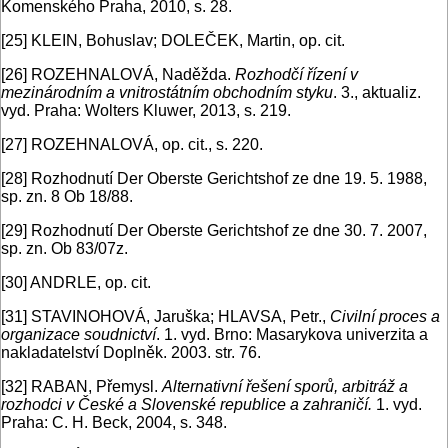
Komenského Praha, 2010, s. 28.
[25]
KLEIN, Bohuslav; DOLEČEK, Martin, op. cit.
[26]
ROZEHNALOVÁ, Naděžda.
Rozhodčí řízení v
mezinárodním a vnitrostátním obchodním styku
. 3., aktualiz.
vyd. Praha: Wolters Kluwer, 2013, s. 219.
[27]
ROZEHNALOVÁ, op. cit., s. 220.
[28]
Rozhodnutí Der Oberste Gerichtshof ze dne 19. 5. 1988,
sp. zn. 8 Ob 18/88.
[29]
Rozhodnutí Der Oberste Gerichtshof ze dne 30. 7. 2007,
sp. zn. Ob 83/07z.
[30]
ANDRLE, op. cit.
[31]
STAVINOHOVÁ, Jaruška; HLAVSA, Petr.,
Civilní proces a
organizace soudnictví
. 1. vyd. Brno: Masarykova univerzita a
nakladatelství Doplněk. 2003. str. 76.
[32]
RABAN, Přemysl.
Alternativní řešení sporů, arbitráž a
rozhodci v České a Slovenské republice a zahraničí.
1. vyd.
Praha: C. H. Beck, 2004, s. 348.