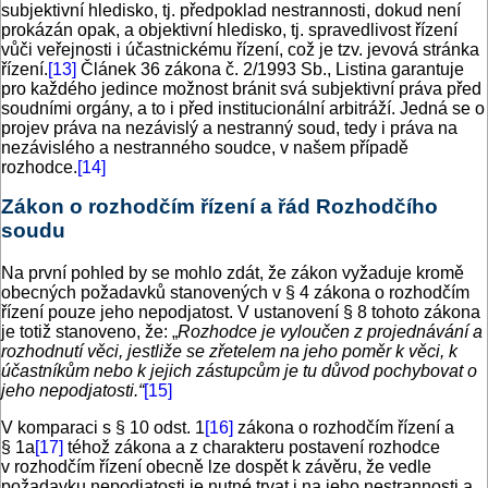
subjektivní hledisko, tj. předpoklad nestrannosti, dokud není
prokázán opak, a objektivní hledisko, tj. spravedlivost řízení
vůči veřejnosti i účastnickému řízení, což je tzv. jevová stránka
řízení.
[13]
Článek 36 zákona č. 2/1993 Sb., Listina garantuje
pro každého jedince možnost bránit svá subjektivní práva před
soudními orgány, a to i před institucionální arbitráží. Jedná se o
projev práva na nezávislý a nestranný soud, tedy i práva na
nezávislého a nestranného soudce, v našem případě
rozhodce.
[14]
Zákon o rozhodčím řízení a řád Rozhodčího
soudu
Na první pohled by se mohlo zdát, že zákon vyžaduje kromě
obecných požadavků stanovených v § 4 zákona o rozhodčím
řízení pouze jeho nepodjatost. V ustanovení § 8 tohoto zákona
je totiž stanoveno, že: „
Rozhodce je vyloučen z projednávání a
rozhodnutí věci, jestliže se zřetelem na jeho poměr k věci, k
účastníkům nebo k jejich zástupcům je tu důvod pochybovat o
jeho nepodjatosti.“
[15]
V komparaci s § 10 odst. 1
[16]
zákona o rozhodčím řízení a
§ 1a
[17]
téhož zákona a z charakteru postavení rozhodce
v rozhodčím řízení obecně lze dospět k závěru, že vedle
požadavku nepodjatosti je nutné trvat i na jeho nestrannosti a