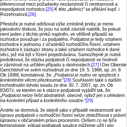
diferencovat mezi požadavky nezávislosti či nestrannosti a
nepodjatosti rozhodce.
[25]
K této „definici“ se přiklání kupř. i
Rozehnalová.
[26]
Přestože je nutné odlišovat výše zmíněně prvky, je mimo
jakoukoliv diskusi, že jsou na sobě závislé natolik, že pokud
není jeden z těchto prvků naplněn, ve většině případů se
rozhodce považuje i za podjatého. Podjatost je tedy vztahem
rozhodce k jednomu z účastníků rozhodčího řízení, vztahem
rozhodce k zástupci strany a také vztahem rozhodce k dané
věci, jež má být v řízení projednávána. Samozřejmě je nutné
podotknout, že otázka podjatosti či nepodjatosti se hodnotí
v závislosti na určitém případu a okolnostech.
[27]
I Der Oberste
Gerichtshof ve svém rozhodnutí ze dne 19. 5. 1988, sp. zn. 8
Ob 18/88, konstatoval, že: „
Podjatost je nutno ve spojitosti s
konkrétními věcmi přezkoumat
.“
[28]
Souhlasím také s dalším
rozhodnutím tohoto soudu ze dne 30. 7. 2007, sp. zn. Ob
83/07z, ve kterém se k otázce podjatosti vyjádřil tak, že:
„
Podjatost
nelze řešit abstraktně, obecně, nýbrž jen s ohledem
na konkrétní případ a konkrétního soudce
.“
[29]
Andrle se domnívá, že stejně jako v případě nestrannosti ani
úpravu podjatosti v rozhodčím řízení nelze ztotožňovat s právní
úpravou v občanském právu procesním. Ovšem co se týče
terminologie, výklad podjatosti soudce můžeme užít i pro