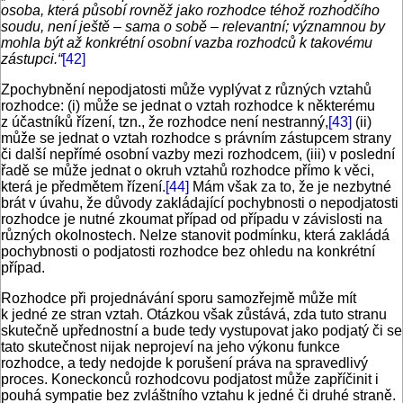
osoba, která působí rovněž jako rozhodce téhož rozhodčího
soudu, není ještě – sama o sobě – relevantní; významnou by
mohla být až konkrétní osobní vazba rozhodců k takovému
zástupci.“
[42]
Zpochybnění nepodjatosti může vyplývat z různých vztahů
rozhodce: (i) může se jednat o vztah rozhodce k některému
z účastníků řízení, tzn., že rozhodce není nestranný,
[43]
(ii)
může se jednat o vztah rozhodce s právním zástupcem strany
či další nepřímé osobní vazby mezi rozhodcem, (iii) v poslední
řadě se může jednat o okruh vztahů rozhodce přímo k věci,
která je předmětem řízení.
[44]
Mám však za to, že je nezbytné
brát v úvahu, že důvody zakládající pochybnosti o nepodjatosti
rozhodce je nutné zkoumat případ od případu v závislosti na
různých okolnostech. Nelze stanovit podmínku, která zakládá
pochybnosti o podjatosti rozhodce bez ohledu na konkrétní
případ.
Rozhodce při projednávání sporu samozřejmě může mít
k jedné ze stran vztah. Otázkou však zůstává, zda tuto stranu
skutečně upřednostní a bude tedy vystupovat jako podjatý či se
tato skutečnost nijak neprojeví na jeho výkonu funkce
rozhodce, a tedy nedojde k porušení práva na spravedlivý
proces. Koneckonců rozhodcovu podjatost může zapříčinit i
pouhá sympatie bez zvláštního vztahu k jedné či druhé straně.