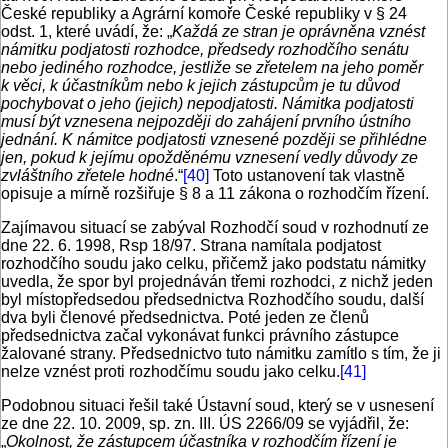
České republiky a Agrární komoře České republiky v § 24
odst. 1, které uvádí, že: „
Každá ze stran je oprávněna vznést
námitku podjatosti rozhodce, předsedy rozhodčího senátu
nebo jediného rozhodce, jestliže se zřetelem na jeho poměr
k věci, k účastníkům nebo k jejich zástupcům je tu důvod
pochybovat o jeho (jejich) nepodjatosti. Námitka podjatosti
musí být vznesena nejpozději do zahájení prvního ústního
jednání. K námitce podjatosti vznesené později se přihlédne
jen, pokud k jejímu opožděnému vznesení vedly důvody ze
zvláštního zřetele hodné
.“
[40]
Toto ustanovení tak vlastně
opisuje a mírně rozšiřuje § 8 a 11 zákona o rozhodčím řízení.
Zajímavou situací se zabýval Rozhodčí soud v rozhodnutí ze
dne 22. 6. 1998, Rsp 18/97. Strana namítala podjatost
rozhodčího soudu jako celku, přičemž jako podstatu námitky
uvedla, že spor byl projednáván třemi rozhodci, z nichž jeden
byl místopředsedou předsednictva Rozhodčího soudu, další
dva byli členové předsednictva. Poté jeden ze členů
předsednictva začal vykonávat funkci právního zástupce
žalované strany. Předsednictvo tuto námitku zamítlo s tím, že ji
nelze vznést proti rozhodčímu soudu jako celku.
[41]
Podobnou situaci řešil také Ústavní soud, který se v usnesení
ze dne 22. 10. 2009, sp. zn. III. ÚS 2266/09 se vyjádřil, že:
„
Okolnost, že zástupcem účastníka v rozhodčím řízení je