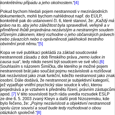
konkrétnímu případu a jeho okolnostem
.“
[4]
Pokud bychom hledali pojem nestrannosti v mezinárodních
dokumentech, mohli bychom nahlédnout např. do EÚLP,
konkrétně pak do ustanovení čl. 6, které stanoví, že: „
Každý má
právo na to, aby jeho záležitost byla spravedlivě, veřejně a v
přiměřené lhůtě projednána nezávislým a nestranným soudem
zřízeným zákonem, který rozhodne o jeho občanských právech
nebo závazcích nebo o oprávněnosti jakéhokoli trestního
obvinění proti němu.
“
[5]
Kopa ve své publikaci pokládá za základ soudcovské
nestrannosti zásadu z dob římského práva
„nemo iudex in
causa sua
“, tedy nikdo nesmí být soudcem ve své věci.
[6]
Souhlasím s názorem Šimíčka, dle kterého je možné pojem
nestrannosti brát jako součást pojmu nezávislosti a rozlišovat
tak nezávislost jako znak funkční, kdežto nestrannost jako znak
osobní. Dále dodává, že nestrannost je subjektivní kategorií,
jež vyjadřuje vnitřní psychický stav soudce k věci, kterou
projednává a je vztahem k předmětu řízení, právním zástupcům
apod.
[7]
V této souvislosti bych ráda uvedla rozsudek ESLP
ze dne 6. 5. 2003 zvaný Kleyn a další proti Nizozemsku, kde
bylo řečeno, že: „
Pojmy nezávislosti a objektivní nestrannosti
spolu úzce souvisí a soud bude tedy rozhodovat o obou
otázkách společně
.“
[8]