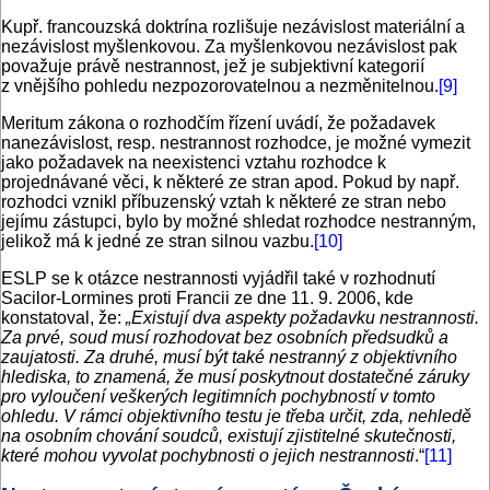
Kupř. francouzská doktrína rozlišuje nezávislost materiální a
nezávislost myšlenkovou. Za myšlenkovou nezávislost pak
považuje právě nestrannost, jež je subjektivní kategorií
z vnějšího pohledu nezpozorovatelnou a nezměnitelnou.
[9]
Meritum zákona o rozhodčím řízení uvádí, že požadavek
nanezávislost, resp. nestrannost rozhodce, je možné vymezit
jako požadavek na neexistenci vztahu rozhodce k
projednávané věci, k některé ze stran apod. Pokud by např.
rozhodci vznikl příbuzenský vztah k některé ze stran nebo
jejímu zástupci, bylo by možné shledat rozhodce nestranným,
jelikož má k jedné ze stran silnou vazbu.
[10]
ESLP se k otázce nestrannosti vyjádřil také v rozhodnutí
Sacilor-Lormines proti Francii ze dne 11. 9. 2006, kde
konstatoval, že:
„Existují dva aspekty požadavku nestrannosti.
Za prvé, soud musí rozhodovat bez osobních předsudků a
zaujatosti. Za druhé, musí být také nestranný z objektivního
hlediska, to znamená, že musí poskytnout dostatečné záruky
pro vyloučení veškerých legitimních pochybností v tomto
ohledu. V rámci objektivního testu je třeba určit, zda, nehledě
na osobním chování soudců, existují zjistitelné skutečnosti,
které mohou vyvolat pochybnosti o jejich nestrannosti
.“
[11]