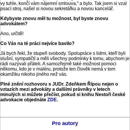
vy tuhle, končí vám nájemní smlouva,“ a bylo. Tak jsem si vzal
psací stroj, našel si novou sekretářku a novou kancelář.
Kdybyste znovu měl tu možnost, byl byste znovu
advokátem?
Ano, určitě!
Co Vás na té práci nejvíce bavilo?
Já bych řekl, že stupeň svobody. Spolupráce s lidmi, kteří byli
slušní, sympatičtí a měli všechny podmínky k tomu, abychom je
rádi nazývali přáteli. A samozřejmě také možnost pomoci
někomu, kdo je v maléru, protože ten člověk nemá v tom
okamžiku nikoho jiného než vás.
Plné znění rozhovoru s JUDr. Zdeňkem Řípou nejen o
vztazích mezi advokáty a dalšími právníky v letech
minulých si můžete přečíst, pokud si knihu Nestoři české
advokacie objednáte
ZDE
.
Pro autory