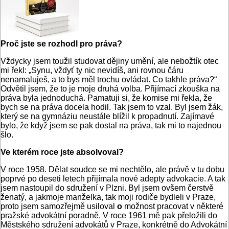
Proč jste se rozhodl pro práva?
Vždycky jsem toužil studovat dějiny umění, ale nebožtík otec
mi řekl: „Synu, vždyť ty nic nevidíš, ani rovnou čáru
nenamaluješ, a to bys měl trochu ovládat. Co takhle práva?“
Odvětil jsem, že to je moje druhá volba. Přijímací zkouška na
práva byla jednoduchá. Pamatuji si, že komise mi řekla, že
bych se na práva docela hodil. Tak jsem to vzal. Byl jsem žák,
který se na gymnáziu neustále blížil k propadnutí. Zajímavé
bylo, že když jsem se pak dostal na práva, tak mi to najednou
šlo.
Ve kterém roce jste absolvoval?
V roce 1958. Dělat soudce se mi nechtělo, ale právě v tu dobu
poprvé po deseti letech přijímala nové adepty advokacie. A tak
jsem nastoupil do sdružení v Plzni. Byl jsem ovšem čerstvě
ženatý, a jakmoje manželka, tak moji rodiče bydleli v Praze,
proto jsem samozřejmě usiloval
o
možnost pracovat v některé
pražské advokátní poradně. V roce 1961 mě pak přeložili do
Městského sdružení advokátů v Praze, konkrétně do Advokátní