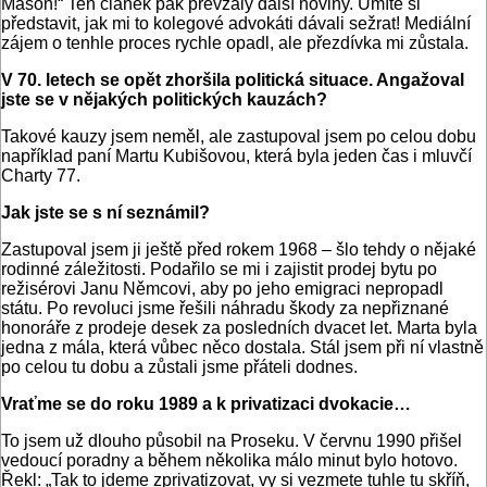
Mason!“ Ten článek pak převzaly další noviny. Umíte si
představit, jak mi to kolegové advokáti dávali sežrat! Mediální
zájem o tenhle proces rychle opadl, ale přezdívka mi zůstala.
V 70. letech se opět zhoršila politická situace. Angažoval
jste se v nějakých politických kauzách?
Takové kauzy jsem neměl, ale zastupoval jsem po celou dobu
například paní Martu Kubišovou, která byla jeden čas i mluvčí
Charty 77.
Jak jste se s ní seznámil?
Zastupoval jsem ji ještě před rokem 1968 – šlo tehdy o nějaké
rodinné záležitosti. Podařilo se mi i zajistit prodej bytu po
režisérovi Janu Němcovi, aby po jeho emigraci nepropadl
státu. Po revoluci jsme řešili náhradu škody za nepřiznané
honoráře z prodeje desek za posledních dvacet let. Marta byla
jedna z mála, která vůbec něco dostala. Stál jsem při ní vlastně
po celou tu dobu a zůstali jsme přáteli dodnes.
Vraťme se do roku 1989 a k privatizaci dvokacie…
To jsem už dlouho působil na Proseku. V červnu 1990 přišel
vedoucí poradny a během několika málo minut bylo hotovo.
Řekl: „Tak to jdeme zprivatizovat, vy si vezmete tuhle tu skříň,