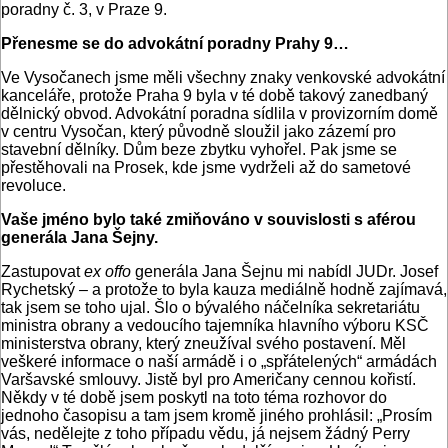
poradny č. 3, v Praze 9.
Přenesme se do advokátní poradny Prahy 9…
Ve Vysočanech jsme měli všechny znaky venkovské advokátní
kanceláře, protože Praha 9 byla v té době takový zanedbaný
dělnický obvod. Advokátní poradna sídlila v provizorním domě
v centru Vysočan, který původně sloužil jako zázemí pro
stavební dělníky. Dům beze zbytku vyhořel. Pak jsme se
přestěhovali na Prosek, kde jsme vydrželi až do sametové
revoluce.
Vaše jméno bylo také zmiňováno v souvislosti s aférou
generála Jana Šejny.
Zastupovat
ex offo
generála Jana Šejnu mi nabídl JUDr. Josef
Rychetský – a protože to byla kauza mediálně hodně zajímavá,
tak jsem se toho ujal. Šlo o bývalého náčelníka sekretariátu
ministra obrany a vedoucího tajemníka hlavního výboru KSČ
ministerstva obrany, který zneužíval svého postavení. Měl
veškeré informace o naší armádě i o „spřátelených“ armádách
Varšavské smlouvy. Jistě byl pro Američany cennou kořistí.
Někdy v té době jsem poskytl na toto téma rozhovor do
jednoho časopisu a tam jsem kromě jiného prohlásil: „Prosím
vás, nedělejte z toho případu vědu, já nejsem žádný Perry