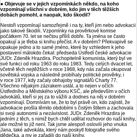
● Objevuje se v jejich vzpomínkách někdo, na koho
vzpomínají všichni v dobrém, kdo jim v těch těžších
dobách pomohl, a naopak, kdo škodil?
Nestoři vzpomínají samozřejmě i na ty, kteří jim nebo advokacii
jako takové škodili. Vzpomínky na prověrkové komise
počátkem 70. let se nečtou příliš dobře. Ta jména se často
opakují a je třeba si knihu přečíst. A v dobrém? Překvapivě se
opakuje jedno a to samé jméno, které by vzhledem k jeho
postavení málokdo čekal: předseda Ústředí české advokacie
JUDr. Zdeněk Hrazdira. Pochopitelně komunista, který byl ve
své funkci od roku 1963 do roku 1983. Tedy celých dvacet let,
včetně těch nejtěžších v roce 1968, kdy nás začala okupovat
sovětská vojska a následně probíhaly politické prověrky, i
v roce 1977, kdy začaly obhajoby signatářů Charty 77.
Všechno nějakým zázrakem ustál, a to nejen v očích
Ústředního a Městského výboru KSČ, ale především v očích
advokátů, kteří si jej za to vážili a dodnes na něj v dobrém
vzpomínají. Domnívám se, že to byl právě on, kdo zajistil, že
advokacie prošla těmito obdobími s čistým štítem a zachovala
si svoji autonomii a nezávislost. JUDr. Zdeněk Hrazdira je
jedním z těch, s nimiž bych chtěl udělat rozhovor do naší knihy,
ale možné to již není. Tak jsme alespoň oslovili jeho vnuka
Jana, také advokáta, který nám poskytl fotografie svého
dědečka, a my je zařadili do naší knihy.