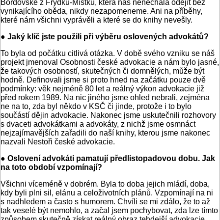
Bordovské z Frýdku-Místku, která nás nenechala odejít bez
vynikajícího oběda, nikdy nezapomeneme. Ani na příběhy,
které nám všichni vyprávěli a které se do knihy nevešly.
● Jaký klíč jste použili při výběru oslovených advokátů?
To byla od počátku citlivá otázka. V době svého vzniku se náš
projekt jmenoval Osobnosti české advokacie a nám bylo jasné,
že takových osobností, skutečných či domnělých, může být
hodně. Definovali jsme si proto hned na začátku pouze dvě
podmínky: věk nejméně 80 let a reálný výkon advokacie již
před rokem 1989. Na nic jiného jsme ohled nebrali, zejména
ne na to, zda byl někdo v KSČ či jinde, protože i to bylo
součástí dějin advokacie. Nakonec jsme uskutečnili rozhovory
s dvaceti advokátkami a advokáty, z nichž jsme osmnáct
nejzajímavějších zařadili do naší knihy, kterou jsme nakonec
nazvali Nestoři české advokacie.
● Oslovení advokáti pamatují předlistopadovou dobu. Jak
na toto období vzpomínají?
Všichni víceméně v dobrém. Byla to doba jejich mládí, doba,
kdy byli plni sil, elánu a celoživotních plánů. Vzpomínají na ni
s nadhledem a často s humorem. Chvíli se mi zdálo, že to až
tak veselé být nemohlo, a začal jsem pochybovat, zda lze tímto
způsobem skutečně získat reálný obraz tehdejší advokacie.