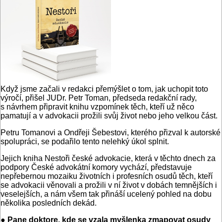
Když jsme začali v redakci přemýšlet o tom, jak uchopit toto
výročí, přišel JUDr. Petr Toman, předseda redakční rady,
s návrhem připravit knihu vzpomínek těch, kteří už něco
pamatují a v advokacii prožili svůj život nebo jeho velkou část.
Petru Tomanovi a Ondřeji Šebestovi, kterého přizval k autorské
spolupráci, se podařilo tento nelehký úkol splnit.
Jejich kniha Nestoři české advokacie, která v těchto dnech za
podpory České advokátní komory vychází, představuje
nepřebernou mozaiku životních i profesních osudů těch, kteří
se advokacii věnovali a prožili v ní život v dobách temnějších i
veselejších, a nám všem tak přináší ucelený pohled na dobu
několika posledních dekád.
● Pane doktore, kde se vzala myšlenka zmapovat osudy