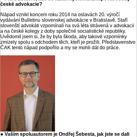
české advokacie?
Nápad vznikl koncem roku 2014 na oslavách 20. výročí
vydávání Bulletinu slovenskej advokácie v Bratislavě. Staří
slovenští advokáti vzpomínali na svá léta strávená v advokacii
a na české kolegy z doby společné socialistické republiky.
Uvědomil jsem si, že by byla škoda, aby takové vzpomínky
zmizely spolu s odchodem těch, kteří je prožili. Představenstvo
ČAK tento nápad podpořilo a my se mohli dát do práce.
● Vaším spoluautorem je Ondřej Šebesta, jak jste se dali