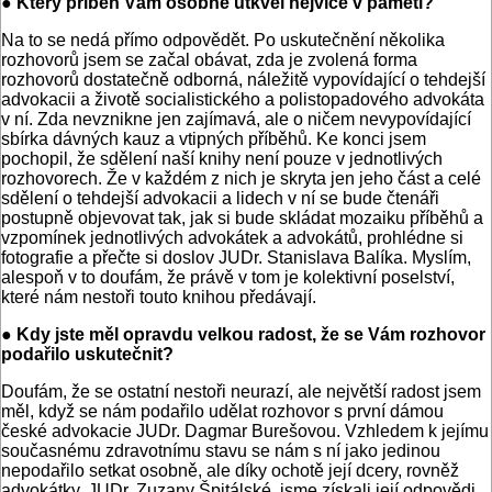
● Který příběh Vám osobně utkvěl nejvíce v paměti?
Na to se nedá přímo odpovědět. Po uskutečnění několika
rozhovorů jsem se začal obávat, zda je zvolená forma
rozhovorů dostatečně odborná, náležitě vypovídající o tehdejší
advokacii a životě socialistického a polistopadového advokáta
v ní. Zda nevznikne jen zajímavá, ale o ničem nevypovídající
sbírka dávných kauz a vtipných příběhů. Ke konci jsem
pochopil, že sdělení naší knihy není pouze v jednotlivých
rozhovorech. Že v každém z nich je skryta jen jeho část a celé
sdělení o tehdejší advokacii a lidech v ní se bude čtenáři
postupně objevovat tak, jak si bude skládat mozaiku příběhů a
vzpomínek jednotlivých advokátek a advokátů, prohlédne si
fotografie a přečte si doslov JUDr. Stanislava Balíka. Myslím,
alespoň v to doufám, že právě v tom je kolektivní poselství,
které nám nestoři touto knihou předávají.
● Kdy jste měl opravdu velkou radost, že se Vám rozhovor
podařilo uskutečnit?
Doufám, že se ostatní nestoři neurazí, ale největší radost jsem
měl, když se nám podařilo udělat rozhovor s první dámou
české advokacie JUDr. Dagmar Burešovou. Vzhledem k jejímu
současnému zdravotnímu stavu se nám s ní jako jedinou
nepodařilo setkat osobně, ale díky ochotě její dcery, rovněž
advokátky, JUDr. Zuzany Špitálské, jsme získali její odpovědi