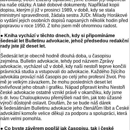
na naše otázky. A také dobové dokumenty. Například kopii
dopisu, kterým jí již v prosinci 1989, v době, kdy se stala
ministryní spravedlnosti, žádala sestra JUDr. Milady Horákové
o vydání jejich osobních dopisů napsaných několik hodin před
popravou v roce 1950. Z toho jsem měl ohromnou radost.
● Kniha vychází v těchto dnech, kdy si připomínáme
šedesát let Bulletinu advokacie, jehož předsedou redakční
rady jste již deset let.
Šedesát let je obecně hodně dlouhá doba, u časopisu
zejména. Bulletin advokacie, tehdy pod názvem Zprávy
advokacie, vycházel už v době, kdy naši nestoři teprve končili
právnická studia a vstupovali do advokacie. Každého žijícího
advokáta provází náš časopis po celý jeho profesní život. Pro
mě je velkým závazkem, že mohu posledních deset let
ovlivňovat jeho obsah i grafiku. Nápad připravit knihu Nestoři
české advokacie ostatně vznikl právě v okamžiku, kdy jsme
s dr. Ivou Chaloupkovou přemýšleli nad tím, jak toto úžasné
výročí důstojně oslavit. Doufám, že se bude náš dárek
k šedesátinám Bulletinu advokacie jeho čtenářům líbit a České
advokátní komoře velice děkuji za podporu a spolupráci, která
nám velmi pomohla.
● Co byste závěrem popřál jak časopisu, tak i české