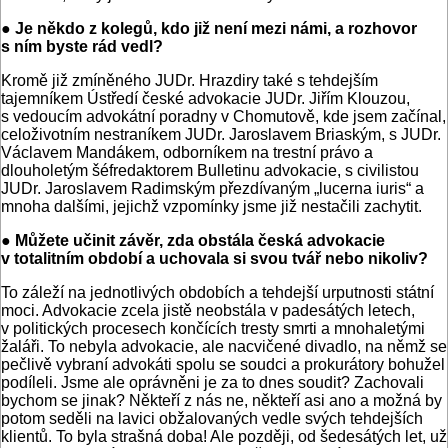
● Je někdo z kolegů, kdo již není mezi námi, a rozhovor
s ním byste rád vedl?
Kromě již zmíněného JUDr. Hrazdiry také s tehdejším
tajemníkem Ústředí české advokacie JUDr. Jiřím Klouzou,
s vedoucím advokátní poradny v Chomutově, kde jsem začínal,
celoživotním nestraníkem JUDr. Jaroslavem Briaským, s JUDr.
Václavem Mandákem, odborníkem na trestní právo a
dlouholetým šéfredaktorem Bulletinu advokacie, s civilistou
JUDr. Jaroslavem Radimským přezdívaným „lucerna iuris“ a
mnoha dalšími, jejichž vzpomínky jsme již nestačili zachytit.
● Můžete učinit závěr, zda obstála česká advokacie
v totalitním období a uchovala si svou tvář nebo nikoliv?
To záleží na jednotlivých obdobích a tehdejší urputnosti státní
moci. Advokacie zcela jistě neobstála v padesátých letech,
v politických procesech končících tresty smrti a mnohaletými
žaláři. To nebyla advokacie, ale nacvičené divadlo, na němž se
pečlivě vybraní advokáti spolu se soudci a prokurátory bohužel
podíleli. Jsme ale oprávněni je za to dnes soudit? Zachovali
bychom se jinak? Někteří z nás ne, někteří asi ano a možná by
potom seděli na lavici obžalovaných vedle svých tehdejších
klientů. To byla strašná doba! Ale později, od šedesátých let, už