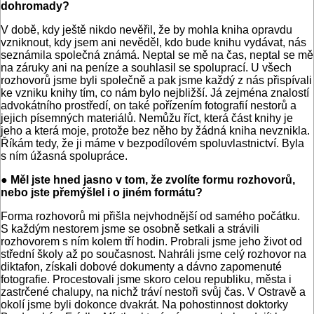
dohromady?
V době, kdy ještě nikdo nevěřil, že by mohla kniha opravdu
vzniknout, kdy jsem ani nevěděl, kdo bude knihu vydávat, nás
seznámila společná známá. Neptal se mě na čas, neptal se mě
na záruky ani na peníze a souhlasil se spoluprací. U všech
rozhovorů jsme byli společně a pak jsme každý z nás přispívali
ke vzniku knihy tím, co nám bylo nejbližší. Já zejména znalostí
advokátního prostředí, on také pořízením fotografií nestorů a
jejich písemných materiálů. Nemůžu říct, která část knihy je
jeho a která moje, protože bez něho by žádná kniha nevznikla.
Říkám tedy, že ji máme v bezpodílovém spoluvlastnictví. Byla
s ním úžasná spolupráce.
● Měl jste hned jasno v tom, že zvolíte formu rozhovorů,
nebo jste přemýšlel i o jiném formátu?
Forma rozhovorů mi přišla nejvhodnější od samého počátku.
S každým nestorem jsme se osobně setkali a strávili
rozhovorem s ním kolem tří hodin. Probrali jsme jeho život od
střední školy až po současnost. Nahráli jsme celý rozhovor na
diktafon, získali dobové dokumenty a dávno zapomenuté
fotografie. Procestovali jsme skoro celou republiku, města i
zastrčené chalupy, na nichž tráví nestoři svůj čas. V Ostravě a
okolí jsme byli dokonce dvakrát. Na pohostinnost doktorky