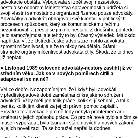
advokacie obstála. Vybojovala si zpět svoji nezávislost,
nestala se odborem Ministerstva spravedlnosti a udržela si
svoji vlastní samostatnou organizaci řízenou pouze advokáty.
Advokátky a advokáti obhajovali své klienty i v politických
procesech způsobem, který se komunistickému režimu
nezamlouval, a přesto se jim nic nestalo. Z dnešního pohledu
je to samozřejmost, ale tehdy to byl úžasný výsledek. Málokdo
například ví, že Ústředí české advokacie mohlo advokáta
zprostit mlčenlivosti, ale že to nikdy neudělalo. Státní i
stranické orgány mlčenlivost advokáta ctily. Škoda že to dnes
již neplatí.
● Listopad 1989 oslovené advokáty-nestory zastihl již ve
středním věku. Jak se v nových poměrech cítili a
adaptovali se na ně?
Velice dobře. Nezapomínejme, že i když byli advokáti
v předlistopadové době zaměstnanci krajského sdružení
advokátů, vždy měli jen tolik práce, kolik si jí sehnali, a tolik
peněz, kolik jim klienti za jejich právní pomoc zaplatili.
Privatizace advokacie pro ně tedy nebyla problémem ani
změnou v jejich způsobu práce. Co pro ně nové bylo a s čím se
museli vypořádat, byla tsunami stále nových a nových zákonů
a jejich novelizací. Ta se bohužel nepřelila dodnes.