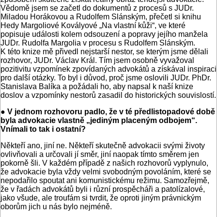
Vědomě jsem se začetl do dokumentů z procesů s JUDr.
Miladou Horákovou a Rudolfem Slánským, přečetl si knihu
Hedy Margoliové Kovályové „Na vlastní kůži“, ve které
popisuje události kolem odsouzení a popravy jejího manžela
JUDr. Rudolfa Margolia v procesu s Rudolfem Slánským.
K této knize mě přivedl nejstarší nestor, se kterým jsme dělali
rozhovor, JUDr. Václav Král. Tím jsem osobně vyvažoval
pozitivitu vzpomínek zpovídaných advokátů a získával inspiraci
pro další otázky. To byl i důvod, proč jsme oslovili JUDr. PhDr.
Stanislava Balíka a požádali ho, aby napsal k naší knize
doslov a vzpomínky nestorů zasadil do historických souvislostí.
● V jednom rozhovoru padlo, že v té předlistopadové době
byla advokacie vlastně „jediným placeným odbojem“.
Vnímali to tak i ostatní?
Někteří ano, jiní ne. Někteří skutečně advokacii svými životy
ovlivňovali a určovali jí směr, jiní naopak tímto směrem jen
pokorně šli. V každém případě z našich rozhovorů vyplynulo,
že advokacie byla vždy velmi svobodným povoláním, které se
nepodařilo spoutat ani komunistickému režimu. Samozřejmě,
že v řadách advokátů byli i různí prospěcháři a patolízalové,
jako všude, ale troufám si tvrdit, že oproti jiným právnickým
oborům jich u nás bylo nejméně.