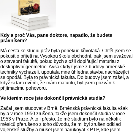
Kdy a proč Vás, pane doktore, napadlo, že budete
právníkem?
Má cesta ke studiu práv byla poněkud křivolaká. Chtěl jsem se
pokusit o přijetí na Vysokou školu obchodní, pak jsem uvažoval
o stavební fakultě, pokud bych složil doplňující maturitu z
deskriptivní geometrie. Avšak když jsme z budovy brněnské
techniky vycházeli, upoutala mne úhledná stavba nacházející
se opodál. Byla to právnická fakulta. Do budovy jsem zašel, a
když si tam ověřili, že mám maturitu, byl jsem pozván k
přijímacímu pohovoru.
Ve kterém roce jste dokončil právnická studia?
Začal jsem studovat v Brně. Brněnská právnická fakulta však
byla v roce 1950 zrušena, takže jsem dokončil studia v roce
1953 v Praze. A to i přesto, že mé studium bylo na několik
měsíců přerušeno z toho důvodu, že mi byl zrušen odklad
vojenské služby a musel jsem narukovat k PTP, kde jsem