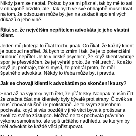
Nikdy jsem se neptal. Pokud by se mi přiznal, tak by mě to asi
v obhajobě brzdilo, ale i tak bych ve své obhajobě musel trvat
na tom, že odsouzen může být jen na základě spolehlivých
důkazů o jeho vině.
Říká se, že největším nepřítelem advokáta je jeho vlastní
klient.
Jeden můj kolega to říkal trochu jinak. On říkal, že každý klient
je budoucí nepřítel. Já bych to zmírnil tak, že je to potenciální
budoucí nepřítel. Je to v lidské psychice, že když klient vyhraje
spor, je přesvědčen, že jej vyhrál proto, že měl „recht“. Kdežto
když jej prohraje, tak si myslí, že prohrál proto, že měl
špatného advokáta. Někdy to třeba může být i pravda.
Jak se chovají klienti k advokátům po skončení kauzy?
Snad až na výjimky bych řekl, že přátelsky. Naopak musím říct,
že značná část mé klientely byly bývalé protistrany. Člověk se
musí chovat slušně i k protistraně. Je to svým způsobem
pochvala, když si vás později v jiné věci bývalá protistrana
zvolí za svého zástupce. Možná ne tak pochvala právního
výkonu samotného, ale spíš určitého nadhledu, se kterým by
měl advokát ke každé věci přistupovat.