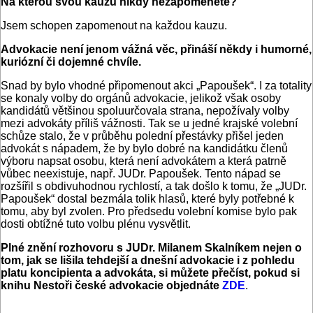
Na kterou svou kauzu nikdy nezapomenete?
Jsem schopen zapomenout na každou kauzu.
Advokacie není jenom vážná věc, přináší někdy i humorné,
kuriózní či dojemné chvíle.
Snad by bylo vhodné připomenout akci „Papoušek“. I za totality
se konaly volby do orgánů advokacie, jelikož však osoby
kandidátů většinou spoluurčovala strana, nepožívaly volby
mezi advokáty příliš vážnosti. Tak se u jedné krajské volební
schůze stalo, že v průběhu polední přestávky přišel jeden
advokát s nápadem, že by bylo dobré na kandidátku členů
výboru napsat osobu, která není advokátem a která patrně
vůbec neexistuje, např. JUDr. Papoušek. Tento nápad se
rozšířil s obdivuhodnou rychlostí, a tak došlo k tomu, že „JUDr.
Papoušek“ dostal bezmála tolik hlasů, které byly potřebné k
tomu, aby byl zvolen. Pro předsedu volební komise bylo pak
dosti obtížné tuto volbu plénu vysvětlit.
Plné znění rozhovoru s JUDr. Milanem Skalníkem nejen o
tom, jak se lišila tehdejší a dnešní advokacie i z pohledu
platu koncipienta a advokáta, si můžete přečíst, pokud si
knihu Nestoři české advokacie objednáte
ZDE
.