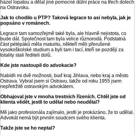
házel lopatou a dělal jiné pomocné důlní práce na třech dolech
na Ostravsku.
Jak to chodilo u PTP? Taková legrace to asi nebyla, jak je
popsáno v románech.
Legrace tam samozřejmě také byla, ale hlavně nejistota, co
bude dál. Společnost tam byla velice různorodá. Podstatná
část pétépáků měla maturitu, někteří měli přerušené
vysokoškolské studium a byli tam i tací, kteří se později za
totality stali řediteli dolů.
Kde jste nastoupil do advokacie?
Nabídli mi dvě možnosti, buď kraj Jihlava, nebo kraj a město
Ostrava. Vybral jsem si Ostravu, takže od roku 1955 jsem
nepřetržitě ostravským advokátem.
Obhajoval jste v mnoha trestních řízeních. Chtěl jste od
klienta vědět,
jestli to udělal nebo neudělal?
Mě jako profesionála zajímalo, jestli je prokázáno, že to udělal.
Advokát nemá být prvním soudcem svého klienta.
Takže jste se ho neptal?