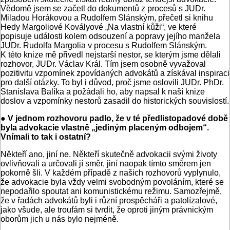
Vědomě jsem se začetl do dokumentů z procesů s JUDr.
Miladou Horákovou a Rudolfem Slánským, přečetl si knihu
Hedy Margoliové Kovályové „Na vlastní kůži“, ve které
popisuje události kolem odsouzení a popravy jejího manžela
JUDr. Rudolfa Margolia v procesu s Rudolfem Slánským.
K této knize mě přivedl nejstarší nestor, se kterým jsme dělali
rozhovor, JUDr. Václav Král. Tím jsem osobně vyvažoval
pozitivitu vzpomínek zpovídaných advokátů a získával inspiraci
pro další otázky. To byl i důvod, proč jsme oslovili JUDr. PhDr.
Stanislava Balíka a požádali ho, aby napsal k naší knize
doslov a vzpomínky nestorů zasadil do historických souvislostí.
● V jednom rozhovoru padlo, že v té předlistopadové době
byla advokacie vlastně „jediným placeným odbojem“.
Vnímali to tak i ostatní?
Někteří ano, jiní ne. Někteří skutečně advokacii svými životy
ovlivňovali a určovali jí směr, jiní naopak tímto směrem jen
pokorně šli. V každém případě z našich rozhovorů vyplynulo,
že advokacie byla vždy velmi svobodným povoláním, které se
nepodařilo spoutat ani komunistickému režimu. Samozřejmě,
že v řadách advokátů byli i různí prospěcháři a patolízalové,
jako všude, ale troufám si tvrdit, že oproti jiným právnickým
oborům jich u nás bylo nejméně.