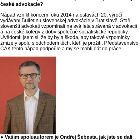
české advokacie?
Nápad vznikl koncem roku 2014 na oslavách 20. výročí
vydávání Bulletinu slovenskej advokácie v Bratislavě. Staří
slovenští advokáti vzpomínali na svá léta strávená v advokacii
a na české kolegy z doby společné socialistické republiky.
Uvědomil jsem si, že by byla škoda, aby takové vzpomínky
zmizely spolu s odchodem těch, kteří je prožili. Představenstvo
ČAK tento nápad podpořilo a my se mohli dát do práce.
● Vaším spoluautorem je Ondřej Šebesta, jak jste se dali