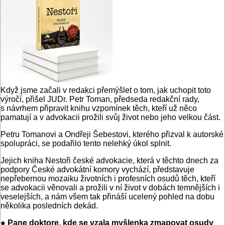
Když jsme začali v redakci přemýšlet o tom, jak uchopit toto
výročí, přišel JUDr. Petr Toman, předseda redakční rady,
s návrhem připravit knihu vzpomínek těch, kteří už něco
pamatují a v advokacii prožili svůj život nebo jeho velkou část.
Petru Tomanovi a Ondřeji Šebestovi, kterého přizval k autorské
spolupráci, se podařilo tento nelehký úkol splnit.
Jejich kniha Nestoři české advokacie, která v těchto dnech za
podpory České advokátní komory vychází, představuje
nepřebernou mozaiku životních i profesních osudů těch, kteří
se advokacii věnovali a prožili v ní život v dobách temnějších i
veselejších, a nám všem tak přináší ucelený pohled na dobu
několika posledních dekád.
● Pane doktore, kde se vzala myšlenka zmapovat osudy