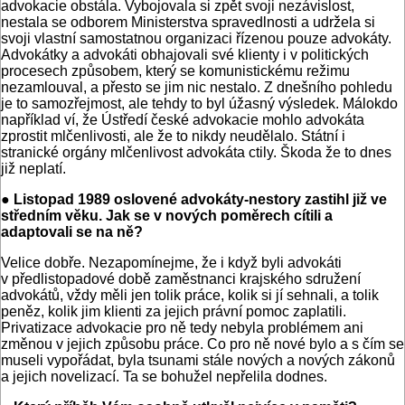
advokacie obstála. Vybojovala si zpět svoji nezávislost,
nestala se odborem Ministerstva spravedlnosti a udržela si
svoji vlastní samostatnou organizaci řízenou pouze advokáty.
Advokátky a advokáti obhajovali své klienty i v politických
procesech způsobem, který se komunistickému režimu
nezamlouval, a přesto se jim nic nestalo. Z dnešního pohledu
je to samozřejmost, ale tehdy to byl úžasný výsledek. Málokdo
například ví, že Ústředí české advokacie mohlo advokáta
zprostit mlčenlivosti, ale že to nikdy neudělalo. Státní i
stranické orgány mlčenlivost advokáta ctily. Škoda že to dnes
již neplatí.
● Listopad 1989 oslovené advokáty-nestory zastihl již ve
středním věku. Jak se v nových poměrech cítili a
adaptovali se na ně?
Velice dobře. Nezapomínejme, že i když byli advokáti
v předlistopadové době zaměstnanci krajského sdružení
advokátů, vždy měli jen tolik práce, kolik si jí sehnali, a tolik
peněz, kolik jim klienti za jejich právní pomoc zaplatili.
Privatizace advokacie pro ně tedy nebyla problémem ani
změnou v jejich způsobu práce. Co pro ně nové bylo a s čím se
museli vypořádat, byla tsunami stále nových a nových zákonů
a jejich novelizací. Ta se bohužel nepřelila dodnes.