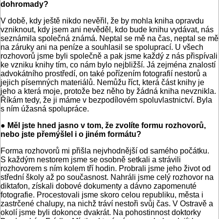
dohromady?
V době, kdy ještě nikdo nevěřil, že by mohla kniha opravdu
vzniknout, kdy jsem ani nevěděl, kdo bude knihu vydávat, nás
seznámila společná známá. Neptal se mě na čas, neptal se mě
na záruky ani na peníze a souhlasil se spoluprací. U všech
rozhovorů jsme byli společně a pak jsme každý z nás přispívali
ke vzniku knihy tím, co nám bylo nejbližší. Já zejména znalostí
advokátního prostředí, on také pořízením fotografií nestorů a
jejich písemných materiálů. Nemůžu říct, která část knihy je
jeho a která moje, protože bez něho by žádná kniha nevznikla.
Říkám tedy, že ji máme v bezpodílovém spoluvlastnictví. Byla
s ním úžasná spolupráce.
● Měl jste hned jasno v tom, že zvolíte formu rozhovorů,
nebo jste přemýšlel i o jiném formátu?
Forma rozhovorů mi přišla nejvhodnější od samého počátku.
S každým nestorem jsme se osobně setkali a strávili
rozhovorem s ním kolem tří hodin. Probrali jsme jeho život od
střední školy až po současnost. Nahráli jsme celý rozhovor na
diktafon, získali dobové dokumenty a dávno zapomenuté
fotografie. Procestovali jsme skoro celou republiku, města i
zastrčené chalupy, na nichž tráví nestoři svůj čas. V Ostravě a
okolí jsme byli dokonce dvakrát. Na pohostinnost doktorky