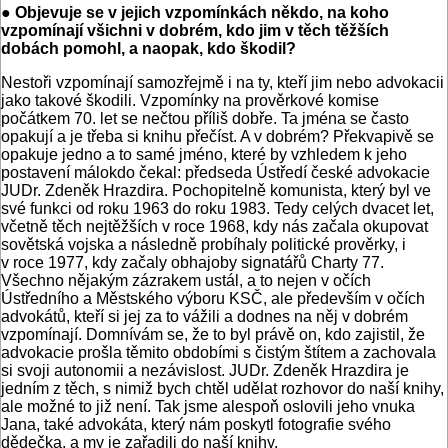
● Objevuje se v jejich vzpomínkách někdo, na koho
vzpomínají všichni v dobrém, kdo jim v těch těžších
dobách pomohl, a naopak, kdo škodil?
Nestoři vzpomínají samozřejmě i na ty, kteří jim nebo advokacii
jako takové škodili. Vzpomínky na prověrkové komise
počátkem 70. let se nečtou příliš dobře. Ta jména se často
opakují a je třeba si knihu přečíst. A v dobrém? Překvapivě se
opakuje jedno a to samé jméno, které by vzhledem k jeho
postavení málokdo čekal: předseda Ústředí české advokacie
JUDr. Zdeněk Hrazdira. Pochopitelně komunista, který byl ve
své funkci od roku 1963 do roku 1983. Tedy celých dvacet let,
včetně těch nejtěžších v roce 1968, kdy nás začala okupovat
sovětská vojska a následně probíhaly politické prověrky, i
v roce 1977, kdy začaly obhajoby signatářů Charty 77.
Všechno nějakým zázrakem ustál, a to nejen v očích
Ústředního a Městského výboru KSČ, ale především v očích
advokátů, kteří si jej za to vážili a dodnes na něj v dobrém
vzpomínají. Domnívám se, že to byl právě on, kdo zajistil, že
advokacie prošla těmito obdobími s čistým štítem a zachovala
si svoji autonomii a nezávislost. JUDr. Zdeněk Hrazdira je
jedním z těch, s nimiž bych chtěl udělat rozhovor do naší knihy,
ale možné to již není. Tak jsme alespoň oslovili jeho vnuka
Jana, také advokáta, který nám poskytl fotografie svého
dědečka, a my je zařadili do naší knihy.