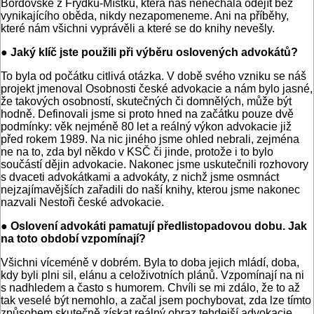
Bordovské z Frýdku-Místku, která nás nenechala odejít bez
vynikajícího oběda, nikdy nezapomeneme. Ani na příběhy,
které nám všichni vyprávěli a které se do knihy nevešly.
● Jaký klíč jste použili při výběru oslovených advokátů?
To byla od počátku citlivá otázka. V době svého vzniku se náš
projekt jmenoval Osobnosti české advokacie a nám bylo jasné,
že takových osobností, skutečných či domnělých, může být
hodně. Definovali jsme si proto hned na začátku pouze dvě
podmínky: věk nejméně 80 let a reálný výkon advokacie již
před rokem 1989. Na nic jiného jsme ohled nebrali, zejména
ne na to, zda byl někdo v KSČ či jinde, protože i to bylo
součástí dějin advokacie. Nakonec jsme uskutečnili rozhovory
s dvaceti advokátkami a advokáty, z nichž jsme osmnáct
nejzajímavějších zařadili do naší knihy, kterou jsme nakonec
nazvali Nestoři české advokacie.
● Oslovení advokáti pamatují předlistopadovou dobu. Jak
na toto období vzpomínají?
Všichni víceméně v dobrém. Byla to doba jejich mládí, doba,
kdy byli plni sil, elánu a celoživotních plánů. Vzpomínají na ni
s nadhledem a často s humorem. Chvíli se mi zdálo, že to až
tak veselé být nemohlo, a začal jsem pochybovat, zda lze tímto
způsobem skutečně získat reálný obraz tehdejší advokacie.