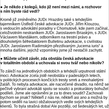
● Je někdo z kolegů, kdo již není mezi námi, a rozhovor
s ním byste rád vedl?
Kromě již zmíněného JUDr. Hrazdiry také s tehdejším
tajemníkem Ústředí české advokacie JUDr. Jiřím Klouzou,
s vedoucím advokátní poradny v Chomutově, kde jsem začínal,
celoživotním nestraníkem JUDr. Jaroslavem Briaským, s JUDr.
Václavem Mandákem, odborníkem na trestní právo a
dlouholetým šéfredaktorem Bulletinu advokacie, s civilistou
JUDr. Jaroslavem Radimským přezdívaným „lucerna iuris“ a
mnoha dalšími, jejichž vzpomínky jsme již nestačili zachytit.
● Můžete učinit závěr, zda obstála česká advokacie
v totalitním období a uchovala si svou tvář nebo nikoliv?
To záleží na jednotlivých obdobích a tehdejší urputnosti státní
moci. Advokacie zcela jistě neobstála v padesátých letech,
v politických procesech končících tresty smrti a mnohaletými
žaláři. To nebyla advokacie, ale nacvičené divadlo, na němž se
pečlivě vybraní advokáti spolu se soudci a prokurátory bohužel
podíleli. Jsme ale oprávněni je za to dnes soudit? Zachovali
bychom se jinak? Někteří z nás ne, někteří asi ano a možná by
potom seděli na lavici obžalovaných vedle svých tehdejších
klientů. To byla strašná doba! Ale později, od šedesátých let, už