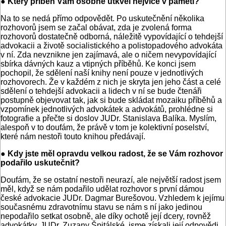
● Který příběh Vám osobně utkvěl nejvíce v paměti?
Na to se nedá přímo odpovědět. Po uskutečnění několika
rozhovorů jsem se začal obávat, zda je zvolená forma
rozhovorů dostatečně odborná, náležitě vypovídající o tehdejší
advokacii a životě socialistického a polistopadového advokáta
v ní. Zda nevznikne jen zajímavá, ale o ničem nevypovídající
sbírka dávných kauz a vtipných příběhů. Ke konci jsem
pochopil, že sdělení naší knihy není pouze v jednotlivých
rozhovorech. Že v každém z nich je skryta jen jeho část a celé
sdělení o tehdejší advokacii a lidech v ní se bude čtenáři
postupně objevovat tak, jak si bude skládat mozaiku příběhů a
vzpomínek jednotlivých advokátek a advokátů, prohlédne si
fotografie a přečte si doslov JUDr. Stanislava Balíka. Myslím,
alespoň v to doufám, že právě v tom je kolektivní poselství,
které nám nestoři touto knihou předávají.
● Kdy jste měl opravdu velkou radost, že se Vám rozhovor
podařilo uskutečnit?
Doufám, že se ostatní nestoři neurazí, ale největší radost jsem
měl, když se nám podařilo udělat rozhovor s první dámou
české advokacie JUDr. Dagmar Burešovou. Vzhledem k jejímu
současnému zdravotnímu stavu se nám s ní jako jedinou
nepodařilo setkat osobně, ale díky ochotě její dcery, rovněž
advokátky, JUDr. Zuzany Špitálské, jsme získali její odpovědi