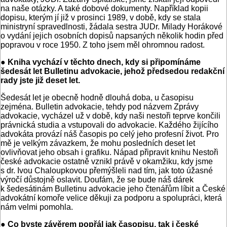
na naše otázky. A také dobové dokumenty. Například kopii
dopisu, kterým jí již v prosinci 1989, v době, kdy se stala
ministryní spravedlnosti, žádala sestra JUDr. Milady Horákové
o vydání jejich osobních dopisů napsaných několik hodin před
popravou v roce 1950. Z toho jsem měl ohromnou radost.
● Kniha vychází v těchto dnech, kdy si připomínáme
šedesát let Bulletinu advokacie, jehož předsedou redakční
rady jste již deset let.
Šedesát let je obecně hodně dlouhá doba, u časopisu
zejména. Bulletin advokacie, tehdy pod názvem Zprávy
advokacie, vycházel už v době, kdy naši nestoři teprve končili
právnická studia a vstupovali do advokacie. Každého žijícího
advokáta provází náš časopis po celý jeho profesní život. Pro
mě je velkým závazkem, že mohu posledních deset let
ovlivňovat jeho obsah i grafiku. Nápad připravit knihu Nestoři
české advokacie ostatně vznikl právě v okamžiku, kdy jsme
s dr. Ivou Chaloupkovou přemýšleli nad tím, jak toto úžasné
výročí důstojně oslavit. Doufám, že se bude náš dárek
k šedesátinám Bulletinu advokacie jeho čtenářům líbit a České
advokátní komoře velice děkuji za podporu a spolupráci, která
nám velmi pomohla.
● Co byste závěrem popřál jak časopisu, tak i české