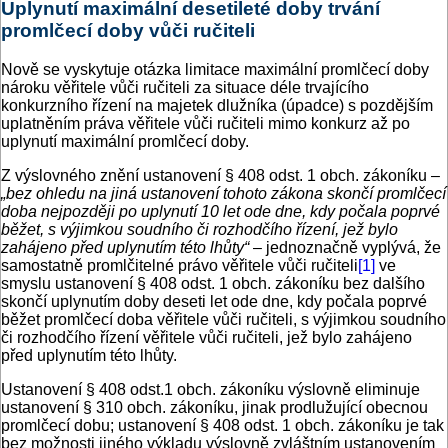
Uplynutí maximální desetileté doby trvání
promlčecí doby vůči ručiteli
Nově se vyskytuje otázka limitace maximální promlčecí doby
nároku věřitele vůči ručiteli za situace déle trvajícího
konkurzního řízení na majetek dlužníka (úpadce) s pozdějším
uplatněním práva věřitele vůči ručiteli mimo konkurz až po
uplynutí maximální promlčecí doby.
Z výslovného znění ustanovení § 408 odst. 1 obch. zákoníku –
„bez ohledu na jiná ustanovení tohoto zákona skončí promlčecí
doba nejpozději po uplynutí 10 let ode dne, kdy počala poprvé
běžet, s výjimkou soudního či rozhodčího řízení, jež bylo
zahájeno před uplynutím této lhůty“
– jednoznačně vyplývá, že
samostatně promlčitelné právo věřitele vůči ručiteli
[1]
ve
smyslu ustanovení § 408 odst. 1 obch. zákoníku bez dalšího
skončí uplynutím doby deseti let ode dne, kdy počala poprvé
běžet promlčecí doba věřitele vůči ručiteli, s výjimkou soudního
či rozhodčího řízení věřitele vůči ručiteli, jež bylo zahájeno
před uplynutím této lhůty.
Ustanovení § 408 odst.1 obch. zákoníku výslovně eliminuje
ustanovení § 310 obch. zákoníku, jinak prodlužující obecnou
promlčecí dobu; ustanovení § 408 odst. 1 obch. zákoníku je tak
bez možnosti jiného výkladu výslovně zvláštním ustanovením