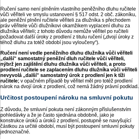
Ručení samo není plněním vlastního peněžního dluhu ručitele
vůči věřiteli ve smyslu ustanovení § 517 odst. 2 obč. zákoníku,
ale peněžní plnění ručitele věřiteli za dlužníka s přechodem
práv věřitele vůči dlužníkovi okamžikem vyplacení dluhu za
dlužníka věřiteli; z tohoto důvodu nemůže věřitel po ručiteli
požadovat další úroky z prodlení z titulu ručení („dvojí úroky z
téhož dluhu za totéž období jsou vyloučeny“).
Ručení není vedle peněžního dluhu dlužníka vůči věřiteli
„další“ samostatný peněžní dluh ručitele vůči věřiteli,
nýbrž jen zajištění dluhu dlužníka vůči věřiteli, a proto
prodlení ručitele se zaplacením dluhu dlužníka vůči věřiteli
nevyvolá „další“ samostatný úrok z prodlení jen k tíži
ručitele;
v opačném případě by věřitel měl pro totéž prodlení
nárok na dvojí úrok z prodlení, což nemá žádný právní podklad.
Určitost postoupení nároku na smluvní pokutu
Z důvodu, že smluvní pokuta není zákonným příslušenstvím
pohledávky a že je často sjednána obdobně, jako je
konstrukce úroků a úroků z prodlení, postupně se navyšující
částkou za určité období, musí být postoupení smluvní pokuty
jednoznačné.