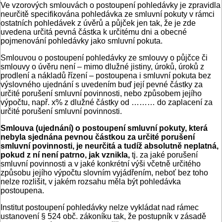
Ve vzorových smlouvách o postoupení pohledávky je zpravidla
neurčitě specifikována pohledávka ze smluvní pokuty v rámci
ostatních pohledávek z úvěrů a půjček jen tak, že je zde
uvedena určitá pevná částka k určitému dni a obecné
pojmenování pohledávky jako smluvní pokuta.
Smlouvou o postoupení pohledávky ze smlouvy o půjčce či
smlouvy o úvěru není – mimo dlužné jistiny, úroků, úroků z
prodlení a nákladů řízení – postoupena i smluvní pokuta bez
výslovného ujednání s uvedením buď její pevné částky za
určité porušení smluvní povinnosti, nebo způsobem jejího
výpočtu, např. x% z dlužné částky od ……… do zaplacení za
určité porušení smluvní povinnosti.
Smlouva (ujednání) o postoupení smluvní pokuty, která
nebyla sjednána pevnou částkou za určité porušení
smluvní povinnosti, je neurčitá a tudíž absolutně neplatná,
pokud z ní není patrno, jak vznikla,
tj. za jaké porušení
smluvní povinnosti a v jaké konkrétní výši včetně určitého
způsobu jejího výpočtu slovním vyjádřením, neboť bez toho
nelze rozlišit, v jakém rozsahu měla být pohledávka
postoupena.
Institut postoupení pohledávky nelze vykládat nad rámec
ustanovení § 524 obč. zákoníku tak, že postupník v zásadě