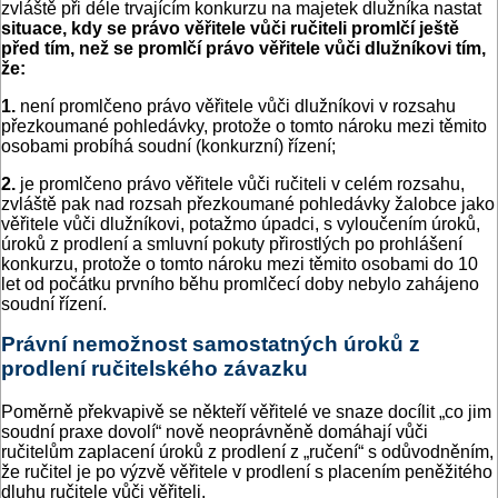
zvláště při déle trvajícím konkurzu na majetek dlužníka nastat
situace, kdy se právo věřitele vůči ručiteli promlčí ještě
před tím, než se promlčí právo věřitele vůči dlužníkovi tím,
že:
1.
není promlčeno právo věřitele vůči dlužníkovi v rozsahu
přezkoumané pohledávky, protože o tomto nároku mezi těmito
osobami probíhá soudní (konkurzní) řízení;
2.
je promlčeno právo věřitele vůči ručiteli v celém rozsahu,
zvláště pak nad rozsah přezkoumané pohledávky žalobce jako
věřitele vůči dlužníkovi, potažmo úpadci, s vyloučením úroků,
úroků z prodlení a smluvní pokuty přirostlých po prohlášení
konkurzu, protože o tomto nároku mezi těmito osobami do 10
let od počátku prvního běhu promlčecí doby nebylo zahájeno
soudní řízení.
Právní nemožnost samostatných úroků z
prodlení ručitelského závazku
Poměrně překvapivě se někteří věřitelé ve snaze docílit „co jim
soudní praxe dovolí“ nově neoprávněně domáhají vůči
ručitelům zaplacení úroků z prodlení z „ručení“ s odůvodněním,
že ručitel je po výzvě věřitele v prodlení s placením peněžitého
dluhu ručitele vůči věřiteli.