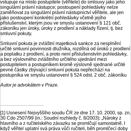
vstupuje na místo postupitele (věřitele) do smlouvy jako jeho
singulární právní nástupce; postoupení pohledávky nelze
zaměňovat za singulární právní nástupnictví věřitele, ale jen
jako postoupení konkrétní pohledávky včetně jejího
příslušenství, kterým jsou ve smyslu ustanovení § 121 obč.
zákoníku jen úroky, úroky z prodlení a náklady řízení, tj. bez
smluvní pokuty.
Smluvní pokuta je zvláštní majetková sankce za nesplnění
určité smluvní povinnosti dlužníka, rozdílná od úroků z prodlení
a poplatku z prodlení, a proto není příslušenstvím pohledávky,
a bez výslovného zvláštního určitého ujednání mezi
postupitelem a postupníkem kromě výslovně sjednané určité
pevné částky zbývající smluvní pokuta nepřechází na
postupníka ve smyslu ustanovení § 524 odst. 2 obč. zákoníku
Autor je advokátem v Praze.
[1]
Usnesení Nejvyššího soudu ČR ze dne 17. 10. 2000, sp. zn.
30 Cdo 2507/99 (in.: Soudní rozhledy č. 8/2003): „Nároky z
hlavního a z ručitelského závazku se promlčují samostatně. I
když věřitel uplatní svá práva vůči ručiteli, běh promlčecí doby