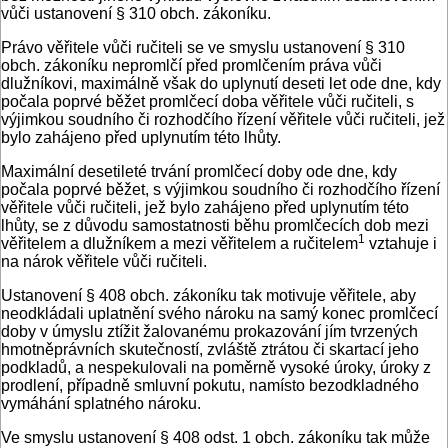
vůči ustanovení § 310 obch. zákoníku.
Právo věřitele vůči ručiteli se ve smyslu ustanovení § 310
obch. zákoníku nepromlčí před promlčením práva vůči
dlužníkovi, maximálně však do uplynutí deseti let ode dne, kdy
počala poprvé běžet promlčecí doba věřitele vůči ručiteli, s
výjimkou soudního či rozhodčího řízení věřitele vůči ručiteli, jež
bylo zahájeno před uplynutím této lhůty.
Maximální desetileté trvání promlčecí doby ode dne, kdy
počala poprvé běžet, s výjimkou soudního či rozhodčího řízení
věřitele vůči ručiteli, jež bylo zahájeno před uplynutím této
lhůty, se z důvodu samostatnosti běhu promlčecích dob mezi
1
věřitelem a dlužníkem a mezi věřitelem a ručitelem
vztahuje i
na nárok věřitele vůči ručiteli.
Ustanovení § 408 obch. zákoníku tak motivuje věřitele, aby
neodkládali uplatnění svého nároku na samý konec promlčecí
doby v úmyslu ztížit žalovanému prokazování jím tvrzených
hmotněprávních skutečností, zvláště ztrátou či skartací jeho
podkladů, a nespekulovali na poměrně vysoké úroky, úroky z
prodlení, případně smluvní pokutu, namísto bezodkladného
vymáhání splatného nároku.
Ve smyslu ustanovení § 408 odst. 1 obch. zákoníku tak může