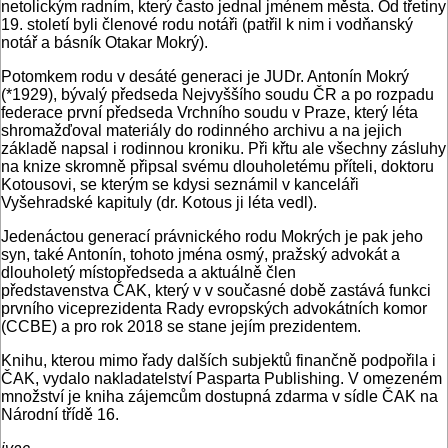
netolickým radním, který často jednal jménem města. Od třetiny
19. století byli členové rodu notáři (patřil k nim i vodňanský
notář a básník Otakar Mokrý).
Potomkem rodu v desáté generaci je JUDr. Antonín Mokrý
(*1929), bývalý předseda Nejvyššího soudu ČR a po rozpadu
federace první předseda Vrchního soudu v Praze, který léta
shromažďoval materiály do rodinného archivu a na jejich
základě napsal i rodinnou kroniku. Při křtu ale všechny zásluhy
na knize skromně připsal svému dlouholetému příteli, doktoru
Kotousovi, se kterým se kdysi seznámil v kanceláři
Vyšehradské kapituly (dr. Kotous ji léta vedl).
Jedenáctou generací právnického rodu Mokrých je pak jeho
syn, také Antonín, tohoto jména osmý, pražský advokát a
dlouholetý místopředseda a aktuálně člen
představenstva ČAK, který v v současné době zastává funkci
prvního viceprezidenta Rady evropských advokátních komor
(CCBE) a pro rok 2018 se stane jejím prezidentem.
Knihu, kterou mimo řady dalších subjektů finančně podpořila i
ČAK, vydalo nakladatelství Pasparta Publishing. V omezeném
množství je kniha zájemcům dostupná zdarma v sídle ČAK na
Národní třídě 16.