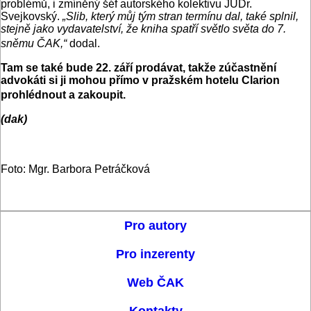
problémů, i zmíněný šéf autorského kolektivu JUDr.
Svejkovský.
„Slib, který můj tým stran termínu dal, také splnil,
stejně jako vydavatelství, že kniha spatří světlo světa do 7.
sněmu ČAK,“
dodal.
Tam se také bude 22. září prodávat, takže zúčastnění
advokáti si ji mohou přímo v pražském hotelu Clarion
prohlédnout a zakoupit.
(dak)
Foto: Mgr. Barbora Petráčková
Pro autory
Pro inzerenty
Web ČAK