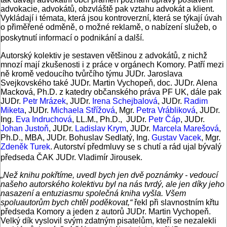
advokacie, advokátů, obzvláště pak vztahu advokát a klient.
Vykládají i témata, která jsou kontroverzní, která se týkají úvah
o přiměřené odměně, o možné reklamě, o nabízení služeb, o
poskytnutí informací o podnikání a další.
Autorský kolektiv je sestaven většinou z advokátů, z nichž
mnozí mají zkušenosti i z práce v orgánech Komory. Patří mezi
ně kromě vedoucího tvůrčího týmu JUDr. Jaroslava
Svejkovského také JUDr. Martin Vychopeň, doc. JUDr. Alena
Macková, Ph.D. z katedry občanského práva PF UK, dále pak
JUDr.
Petr Mrázek
, JUDr.
Irena Schejbalová
, JUDr.
Radim
Miketa
, JUDr.
Michaela Střížová
, Mgr.
Petra Vrábliková
, JUDr.
Ing.
Eva Indruchová
, LL.M., Ph.D., JUDr.
Petr Čáp
, JUDr.
Johan Justoň
, JUDr.
Ladislav Krym
, JUDr.
Marcela Marešová
,
Ph.D., MBA, JUDr. Bohuslav Sedlatý, Ing.
Gustav Vacek
, Mgr.
Zdeněk Turek
. Autorství předmluvy se s chutí a rád ujal bývalý
předseda ČAK JUDr. Vladimír Jirousek.
„Než knihu pokřtíme, uvedl bych jen dvě poznámky - vedoucí
našeho autorského kolektivu byl na nás tvrdý, ale jen díky jeho
nasazení a entuziasmu společná kniha vyšla. Všem
spoluautorům bych chtěl poděkovat,“
řekl při slavnostním křtu
předseda Komory a jeden z autorů JUDr. Martin Vychopeň.
Velký dík vyslovil svým zdatným pisatelům, kteří se nezalekli