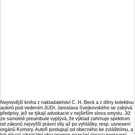
Nejnovější kniha z nakladatelství C. H. Beck a z dílny kolektivu
autorů pod vedením JUDr. Jaroslava Svejkovského se zabývá
předpisy, jež se týkají advokacie v nejširším slova smyslu. Již
ze samotné preambule vyplývá, že výklad zahrnuje spektrum
od zákonů nejvyšší právní síly až po vyhlášky, resp. usnesení
orgánů Komory. Autoři postupují od obecného ke zvláštnímu, a
tak dávají advokátní obci pramen poznání úpravy postavení