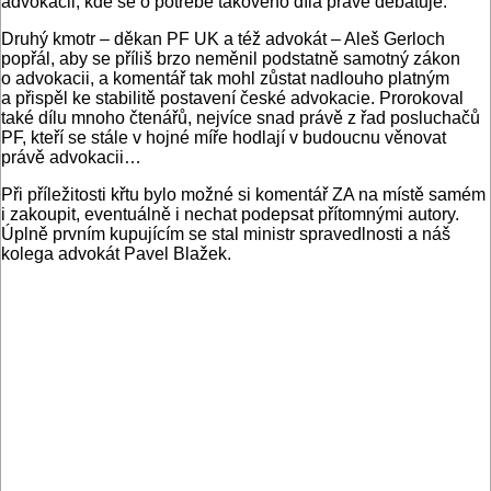
advokacii, kde se o potřebě takového díla právě debatuje.
Druhý kmotr – děkan PF UK a též advokát – Aleš Gerloch
popřál, aby se příliš brzo neměnil podstatně samotný zákon
o advokacii, a komentář tak mohl zůstat nadlouho platným
a přispěl ke stabilitě postavení české advokacie. Prorokoval
také dílu mnoho čtenářů, nejvíce snad právě z řad posluchačů
PF, kteří se stále v hojné míře hodlají v budoucnu věnovat
právě advokacii…
Při příležitosti křtu bylo možné si komentář ZA na místě samém
i zakoupit, eventuálně i nechat podepsat přítomnými autory.
Úplně prvním kupujícím se stal ministr spravedlnosti a náš
kolega advokát Pavel Blažek.