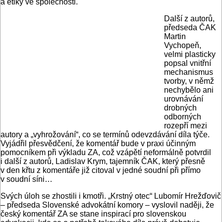
a etiky ve společnosti.
Další z autorů,
předseda ČAK
Martin
Vychopeň,
velmi plasticky
popsal vnitřní
mechanismus
tvorby, v němž
nechybělo ani
urovnávání
drobných
odborných
rozepří mezi
autory a „vyhrožování“, co se termínů odevzdávání díla týče.
Vyjádřil přesvědčení, že komentář bude v praxi účinným
pomocníkem při výkladu ZA, což vzápětí neformálně potvrdil
i další z autorů, Ladislav Krym, tajemník ČAK, který přesně
v den křtu z komentáře již citoval v jedné soudní při přímo
v soudní síni…
Svých úloh se zhostili i kmotři. „Krstný otec“ Lubomír Hrežďovič
– předseda Slovenské advokátní komory – vyslovil naději, že
český komentář ZA se stane inspirací pro slovenskou