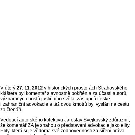
V úterý
27. 11. 2012
v historických prostorách Strahovského
kláštera byl komentář slavnostně pokřtěn a za účasti autorů,
významných hostů justičního světa, zástupců české
i zahraniční advokacie a též dvou kmotrů byl vyslán na cestu
za čtenáři.
Vedoucí autorského kolektivu Jaroslav Svejkovský zdůraznil,
že komentář ZA je snahou o představení advokacie jako elity.
Elity, která si je vědoma své zodpovědnosti za šíření práva