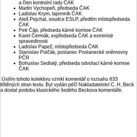
a člen kontrolní rady ČAK
Martin Vychopeň, předseda ČAK
Ladislav Krym, tajemník ČAK
Aleš Pejchal, soudce ESLP, předtím místopředseda
ČAK
Petr Čáp, předseda kárné komise ČAK
Karel Čermák, expředseda ČAK a exministr
spravedlnosti
Ladislav Papež, místopředseda ČAK
Stanislav Polčák, poslanec Poslanecké sněmovny
PČR
Bohuslav Sedlatý, předseda odvolací kárné komise
ČAK
Úsilím tohoto kolektivu vznikl komentář o rozsahu 633
tištěných stran textu. Byl vydán péčí Nakladatelství C. H. Beck
a dostal podobu klasického šedého Beckova komentáře.