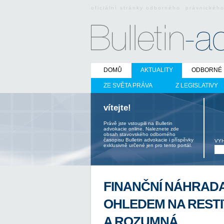
oficiální stránky odborného právnickéh
DOMŮ
AKTUALITY
ODBORNÉ 
ZE SVĚTA PRÁVA
Z LEGISLATIVY
vítejte!
Právě jste vstoupili na Bulletin
advokacie online. Naleznete zde
obsah stavovského odborného
časopisu Bulletin advokacie i příspěvky
VY
exklusivně určené jen pro tento portál.
FINANČNÍ NÁHRADA
OHLEDEM NA REST
A ROZUMNÁ