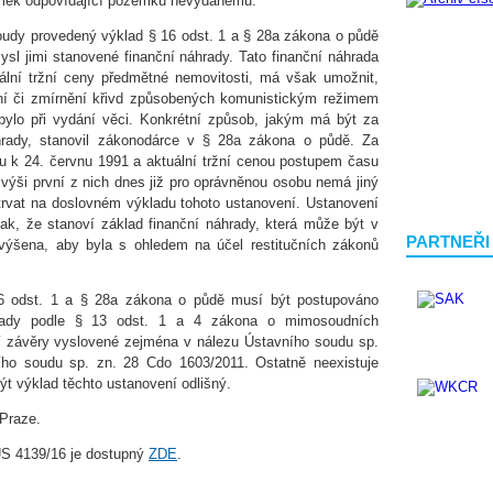
emek odpovídající pozemku nevydanému.
oudy provedený výklad § 16 odst. 1 a § 28a zákona o půdě
mysl jimi stanovené finanční náhrady. Tato finanční náhrada
ální tržní ceny předmětné nemovitosti, má však umožnit,
ění či zmírnění křivd způsobených komunistickým režimem
ylo při vydání věci. Konkrétní způsob, jakým má být za
hrady, stanovil zákonodárce v § 28a zákona o půdě. Za
ou k 24. červnu 1991 a aktuální tržní cenou postupem času
e výši první z nich dnes již pro oprávněnou osobu nemá jiný
trvat na doslovném výkladu tohoto ustanovení. Ustanovení
ak, že stanoví základ finanční náhrady, která může být v
PARTNEŘI
zvýšena, aby byla s ohledem na účel restitučních zákonů
16 odst. 1 a § 28a zákona o půdě musí být postupováno
hrady podle § 13 odst. 1 a 4 zákona o mimosoudních
vní závěry vyslovené zejména v nálezu Ústavního soudu sp.
ího soudu sp. zn. 28 Cdo 1603/2011. Ostatně neexistuje
t výklad těchto ustanovení odlišný.
Praze.
 ÚS 4139/16 je dostupný
ZDE
.