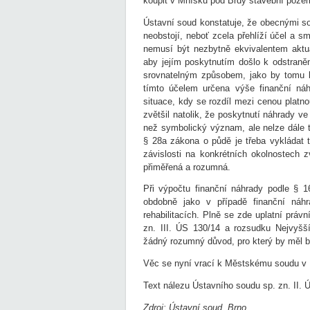
koupit v Mníšku pod Brdy stavební poz
Ústavní soud konstatuje, že obecnými s
neobstojí, neboť zcela přehlíží účel a s
nemusí být nezbytně ekvivalentem aktu
aby jejím poskytnutím došlo k odstran
srovnatelným způsobem, jako by tomu b
tímto účelem určena výše finanční ná
situace, kdy se rozdíl mezi cenou platn
zvětšil natolik, že poskytnutí náhrady v
než symbolický význam, ale nelze dále 
§ 28a zákona o půdě je třeba vykládat t
závislosti na konkrétních okolnostech 
přiměřená a rozumná.
Při výpočtu finanční náhrady podle § 
obdobně jako v případě finanční ná
rehabilitacích. Plně se zde uplatní prá
zn. III. ÚS 130/14 a rozsudku Nejvyšš
žádný rozumný důvod, pro který by měl bý
Věc se nyní vrací k Městskému soudu v 
Text nálezu Ústavního soudu sp. zn. II.
Zdroj: Ústavní soud, Brno