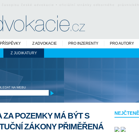
o časopisu české advokacie • oficiální stránky odborného právnick
PŘÍSPĚVKY
Z ADVOKACIE
PRO INZERENTY
PRO AUTORY
Z JUDIKATURY
HLEDAT NA WEBU
NEJČTENĚ
 ZA POZEMKY MÁ BÝT S
ITUČNÍ ZÁKONY PŘIMĚŘENÁ