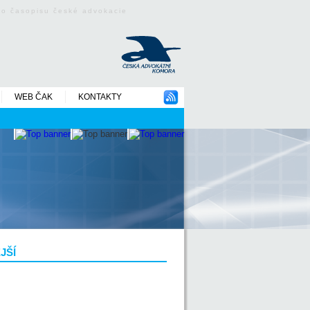
ého časopisu české advokacie
WEB ČAK
KONTAKTY
JŠÍ