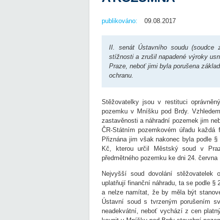
publikováno:
09.08.2017
II. senát Ústavního soudu (soudce 
stížnosti a zrušil napadené výroky u
Praze, neboť jimi byla porušena základ
ochranu.
Stěžovatelky jsou v restituci oprávně
pozemku v Mníšku pod Brdy. Vzhledem
zastavěnosti a náhradní pozemek jim neb
ČR-Státním pozemkovém úřadu každá fi
Přiznána jim však nakonec byla podle §
Kč, kterou určil Městský soud v Pra
předmětného pozemku ke dni 24. června 
Nejvyšší soud dovolání stěžovatelek o
uplatňují finanční náhradu, ta se podle
a nelze namítat, že by měla být stanove
Ústavní soud s tvrzeným porušením sv
neadekvátní, neboť vychází z cen platn