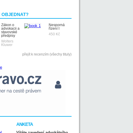
I OBJEDNAT?
Zákon o
Nesporná
advokacii a
řízení I
stavovské
450 Kč
předpisy
Wolters
Kluwer
přejít k recenzím (všechy tituly)
ANKETA
Vítáte zavedení advokátního