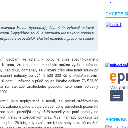
CHCETE S
zpravodaj Pavel Rychetský) částečně vyhověl ústavní
snesení Nejvyššího soudu a rozsudku Městského soudu v
ní právo stěžovatelek vlastnit majetek a právo na soudní
nými osobami ve vztahu k polovině blíže specifikovaného
 k tomu, že jim pozemek nebylo možno vydat z důvodu
yl nabídnut, domáhaly se v řízení před obecnými soudy po
nanční náhrady ve výši 1 500 000 Kč s příslušenstvím.
 16 odst. 1 zákona o půdě pouze částka celkem 76 523,30
ze na základě znaleckého posudku jako cenu poloviny
1991.
dmítl jako nepřípustná a uvedl, že pokud stěžovatelky
 § 28a zákona o půdě určuje ve výši ceny původních pozemků
na podle pozdější ceny. Stěžovatelky se poté obrátily na
ých ústavně zaručených práv. Výši náhrady považují za
ARCHIV BA
ých před 25 lety, kdy navíc ani tehdy nebylo za ně možné