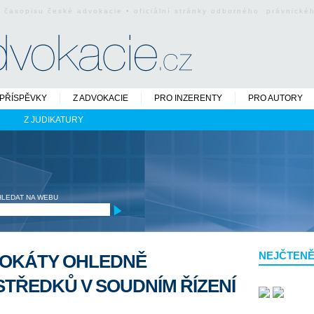
o časopisu české advokacie • oficiální stránky odborného právnick
PŘÍSPĚVKY
Z ADVOKACIE
PRO INZERENTY
PRO AUTORY
Z JUDIKATURY
HLEDAT NA WEBU
NEJČTENĚ
VOKÁTY OHLEDNĚ
STŘEDKŮ V SOUDNÍM ŘÍZENÍ