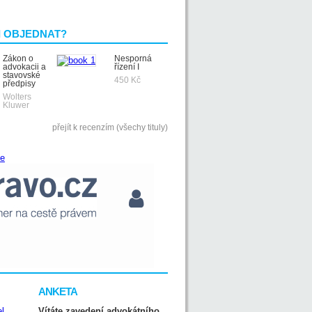
I OBJEDNAT?
Zákon o
Nesporná
advokacii a
řízení I
stavovské
450 Kč
předpisy
Wolters
Kluwer
přejít k recenzím (všechy tituly)
ANKETA
Vítáte zavedení advokátního