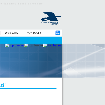
ého časopisu české advokacie
WEB ČAK
KONTAKTY
JŠÍ