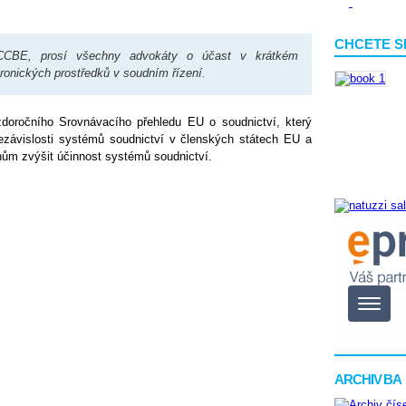
CHCETE S
 CCBE, prosí všechny advokáty o účast v krátkém
tronických prostředků v soudním řízení.
oročního Srovnávacího přehledu EU o soudnictví, který
 nezávislosti systémů soudnictví v členských státech EU a
nům zvýšit účinnost systémů soudnictví.
ARCHIV BA