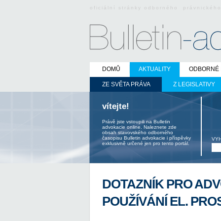
oficiální stránky odborného právnickéh
DOMŮ
AKTUALITY
ODBORNÉ 
ZE SVĚTA PRÁVA
Z LEGISLATIVY
vítejte!
Právě jste vstoupili na Bulletin
advokacie online. Naleznete zde
obsah stavovského odborného
časopisu Bulletin advokacie i příspěvky
VY
exklusivně určené jen pro tento portál.
DOTAZNÍK PRO AD
POUŽÍVÁNÍ EL. PRO