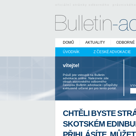
oficiální stránky odborného právnickéh
DOMŮ
AKTUALITY
ODBORNÉ 
ÚVODNÍK
Z ČESKÉ ADVOKACIE
vítejte!
Právě jste vstoupili na Bulletin
advokacie online. Naleznete zde
obsah stavovského odborného
časopisu Bulletin advokacie i příspěvky
VY
exklusivně určené jen pro tento portál.
CHTĚLI BYSTE STRÁ
SKOTSKÉM EDINBU
PŘIHLÁSÍTE, MŮŽE