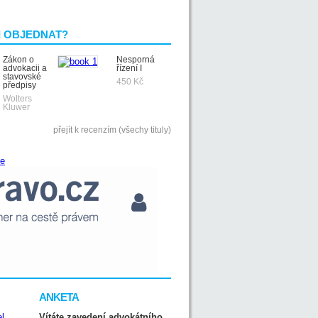
I OBJEDNAT?
Zákon o
Nesporná
advokacii a
řízení I
stavovské
450 Kč
předpisy
Wolters
Kluwer
přejít k recenzím (všechy tituly)
ANKETA
Vítáte zavedení advokátního