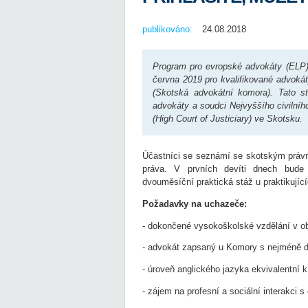
publikováno:
24.08.2018
Program pro evropské advokáty (ELP) 
června 2019 pro kvalifikované advokát
(Skotská advokátní komora). Tato st
advokáty a soudci Nejvyššího civilníh
(High Court of Justiciary) ve Skotsku.
Účastníci se seznámí se skotským právn
práva. V prvních devíti dnech bude 
dvouměsíční praktická stáž u praktikujíc
Požadavky na uchazeče:
- dokončené vysokoškolské vzdělání v o
- advokát zapsaný u Komory s nejméně d
- úroveň anglického jazyka ekvivalentní
- zájem na profesní a sociální interakci