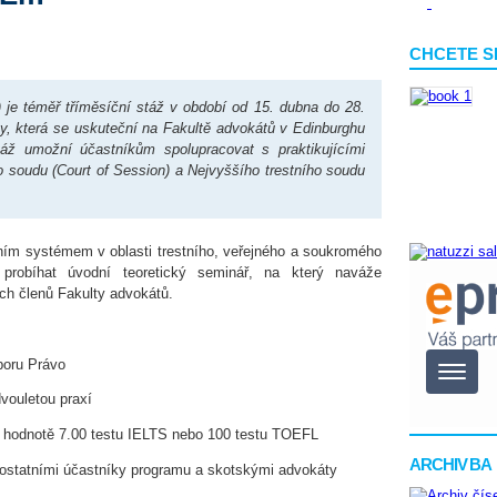
CHCETE S
je téměř tříměsíční stáž v období od 15. dubna do 28.
y, která se uskuteční na Fakultě advokátů v Edinburghu
áž umožní účastníkům spolupracovat s praktikujícími
o soudu (Court of Session) a Nejvyššího trestního soudu
ím systémem v oblasti trestního, veřejného a soukromého
probíhat úvodní teoretický seminář, na který naváže
ích členů Fakulty advokátů.
boru Právo
vouletou praxí
 k hodnotě 7.00 testu IELTS nebo 100 testu TOEFL
ARCHIV BA
 s ostatními účastníky programu a skotskými advokáty