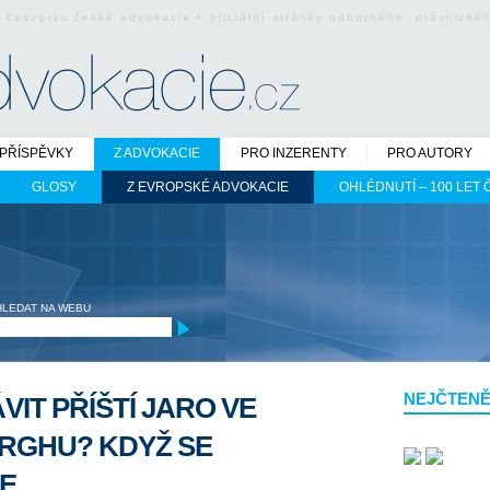
o časopisu české advokacie • oficiální stránky odborného právnick
PŘÍSPĚVKY
Z ADVOKACIE
PRO INZERENTY
PRO AUTORY
GLOSY
Z EVROPSKÉ ADVOKACIE
OHLÉDNUTÍ – 100 LET
HLEDAT NA WEBU
NEJČTENĚ
VIT PŘÍŠTÍ JARO VE
RGHU? KDYŽ SE
TE…