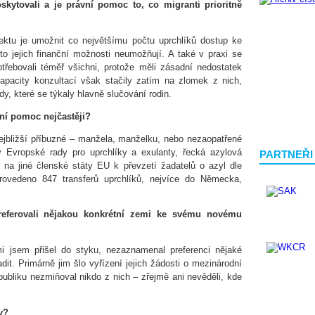
kytovali a je právní pomoc to, co migranti prioritně
jektu je umožnit co největšímu počtu uprchlíků dostup ke
 to jejich finanční možnosti neumožňují. A také v praxi se
třebovali téměř všichni, protože měli zásadní nedostatek
apacity konzultací však stačily zatím na zlomek z nich,
ady, které se týkaly hlavně slučování rodin.
ní pomoc nejčastěji?
 nejbližší příbuzné – manžela, manželku, nebo nezaopatřené
ky Evropské rady pro uprchlíky a exulanty, řecká azylová
PARTNEŘI
 na jiné členské státy EU k převzetí žadatelů o azyl dle
rovedeno 847 transferů uprchlíků, nejvíce do Německa,
Preferovali nějakou konkrétní zemi ke svému novému
i jsem přišel do styku, nezaznamenal preferenci nějaké
it. Primárně jim šlo vyřízení jejich žádosti o mezinárodní
ubliku nezmiňoval nikdo z nich – zřejmě ani nevěděli, kde
y?