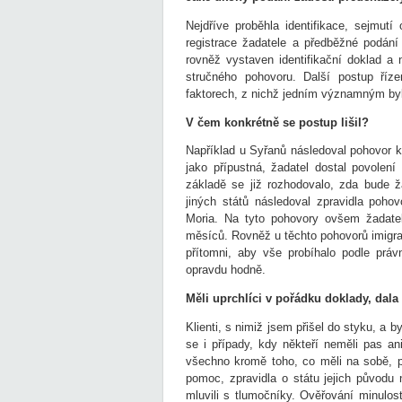
Nejdříve proběhla identifikace, sejmutí
registrace žadatele a předběžné podání 
rovněž vystaven identifikační doklad a 
stručného pohovoru. Další postup říz
faktorech, z nichž jedním významným byl 
V čem konkrétně se postup lišil?
Například u Syřanů následoval pohovor 
jako přípustná, žadatel dostal povolen
základě se již rozhodovalo, zda bude 
jiných států následoval zpravidla poho
Moria. Na tyto pohovory ovšem žadatelé
měsíců. Rovněž u těchto pohovorů imigrač
přítomni, aby vše probíhalo podle právn
opravdu hodně.
Měli uprchlíci v pořádku doklady, dala 
Klienti, s nimiž jsem přišel do styku, a b
se i případy, kdy někteří neměli pas ani 
všechno kromě toho, co měli na sobě, po
pomoc, zpravidla o státu jejich původu
mluvili s tlumočníky. Ověřování minulost