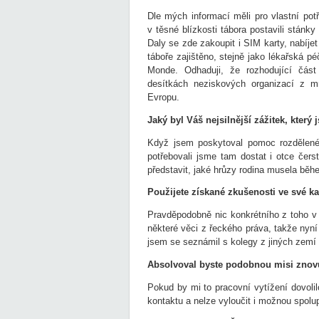
Dle mých informací měli pro vlastní pot
v těsné blízkosti tábora postavili stánk
Daly se zde zakoupit i SIM karty, nabíjet
táboře zajištěno, stejně jako lékařská p
Monde. Odhaduji, že rozhodující část
desítkách neziskových organizací z 
Evropu.
Jaký byl Váš nejsilnější zážitek, který
Když jsem poskytoval pomoc rozdělené
potřebovali jsme tam dostat i otce čer
představit, jaké hrůzy rodina musela běhe
Použijete získané zkušenosti ve své k
Pravděpodobně nic konkrétního z toho v 
některé věci z řeckého práva, takže nyní
jsem se seznámil s kolegy z jiných zemí 
Absolvoval byste podobnou misi zno
Pokud by mi to pracovní vytížení dovolil
kontaktu a nelze vyloučit i možnou spolup