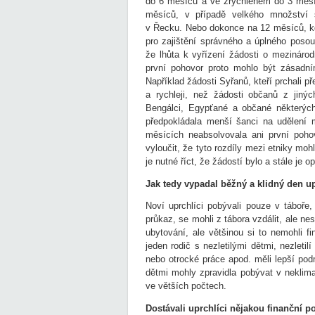
do 6 měsíců a ve zrychleném do 3 měsí
měsíců, v případě velkého množství s
v Řecku. Nebo dokonce na 12 měsíců, kd
pro zajištění správného a úplného posou
že lhůta k vyřízení žádosti o mezináro
první pohovor proto mohlo být zásadní
Například žádosti Syřanů, kteří prchali p
a rychleji, než žádosti občanů z jiný
Bengálci, Egypťané a občané některých
předpokládala menší šanci na udělení 
měsících neabsolvovala ani první poho
vyloučit, že tyto rozdíly mezi etniky mohl
je nutné říct, že žádostí bylo a stále je
Jak tedy vypadal běžný a klidný den upr
Noví uprchlíci pobývali pouze v táboře, 
průkaz, se mohli z tábora vzdálit, ale nes
ubytování, ale většinou si to nemohli fi
jeden rodič s nezletilými dětmi, nezletil
nebo otrocké práce apod. měli lepší pod
dětmi mohly zpravidla pobývat v neklim
ve větších počtech.
Dostávali uprchlíci nějakou finanční 