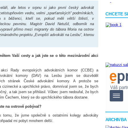
áři, ale letos v srpnu si jako první český advokát
řicetistupňovém vedru, velmi „sparťanských“ podmínkách,
CHCETE S
a s běženci, kteří se, pokud měli větší štěstí, v
řeckou pevninu. Magistr David Netušil, odborník na
 vypravil přímo mezi migranty do tábora Moria na ostrov
inárodního projektu „Evropští advokáti na Lesbu“, kterou
ětem Vaší cesty a jak jste se o této mezinárodní akci
 akci Rady evropských advokátních komor (CCBE) a
vokátní komory (DAV) na Lesbu jsem se dozvěděl
vých stránek České advokátní komory. A protože se
na cizinecké a uprchlické právo, domníval jsem se, že bych
ečný, a tak jsem se přihlásil. Vůbec jsem nedoufal, že bych
ím Čechem, který se do uprchlického tábora dostane.
ste na ostrově pobýval?
k tomu, že jsme společně s ostatními kolegy advokáty
ARCHIV BA
 připadal mi pobyt mnohem delší.