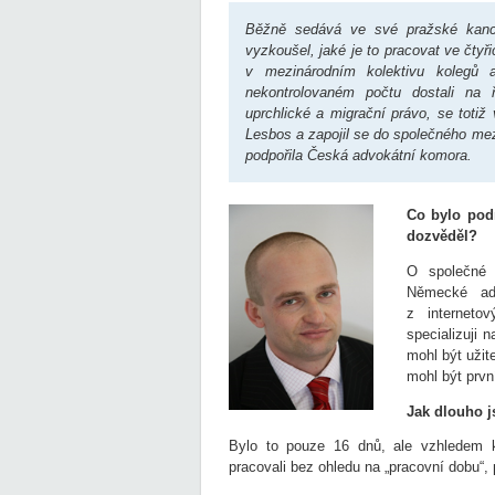
Běžně sedává ve své pražské kancel
vyzkoušel, jaké je to pracovat ve čty
v mezinárodním kolektivu kolegů 
nekontrolovaném počtu dostali na 
uprchlické a migrační právo, se totiž
Lesbos a zapojil se do společného mez
podpořila Česká advokátní komora.
Co bylo podn
dozvěděl?
O společné
Německé ad
z interneto
specializuji 
mohl být užit
mohl být prvn
Jak dlouho j
Bylo to pouze 16 dnů, ale vzhledem 
pracovali bez ohledu na „pracovní dobu“,