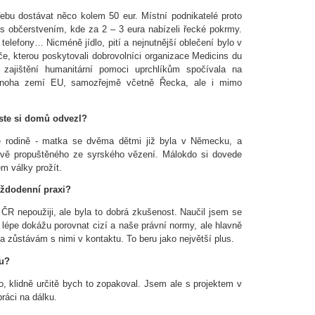
řebu dostávat něco kolem 50 eur. Místní podnikatelé proto
y s občerstvením, kde za 2 – 3 eura nabízeli řecké pokrmy.
 telefony… Nicméně jídlo, pití a nejnutnější oblečení bylo v
éče, kterou poskytovali dobrovolníci organizace Medicins du
 zajištění humanitární pomoci uprchlíkům spočívala na
mnoha zemí EU, samozřejmě včetně Řecka, ale i mimo
 jste si domů odvezl?
 rodině - matka se dvěma dětmi již byla v Německu, a
stvě propuštěného ze syrského vězení. Málokdo si dovede
m války prožít.
aždodenní praxi?
ČR nepoužiji, ale byla to dobrá zkušenost. Naučil jsem se
 lépe dokážu porovnat cizí a naše právní normy, ale hlavně
a zůstávám s nimi v kontaktu. To beru jako největší plus.
vu?
o, klidně určitě bych to zopakoval. Jsem ale s projektem v
ráci na dálku.