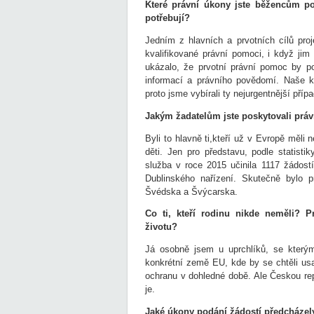
Které právní úkony jste běžencům pos
potřebují?
Jedním z hlavních a prvotních cílů pro
kvalifikované právní pomoci, i když jim
ukázalo, že prvotní právní pomoc by po
informací a právního povědomí. Naše k
proto jsme vybírali ty nejurgentnější příp
Jakým žadatelům jste poskytovali práv
Byli to hlavně ti,kteří už v Evropě měli
děti. Jen pro představu, podle statisti
služba v roce 2015 učinila 1117 žádostí
Dublinského nařízení. Skutečně bylo p
Švédska a Švýcarska.
Co ti, kteří rodinu nikde neměli? 
životu?
Já osobně jsem u uprchlíků, se kterým
konkrétní země EU, kde by se chtěli usad
ochranu v dohledné době. Ale Českou rep
je.
Jaké úkony podání žádostí předcházel