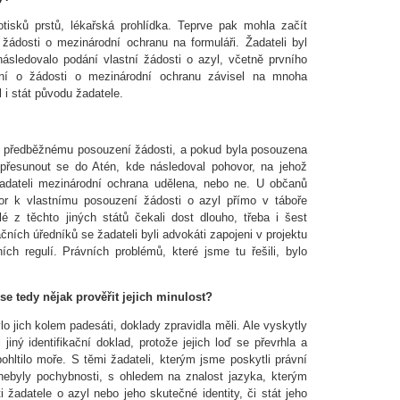
 otisků prstů, lékařská prohlídka. Teprve pak mohla začít
žádosti o mezinárodní ochranu na formuláři. Žadateli byl
následovalo podání vlastní žádosti o azyl, včetně prvního
ení o žádosti o mezinárodní ochranu závisel na mnoha
i stát původu žadatele.
k předběžnému posouzení žádosti, a pokud byla posouzena
í přesunout se do Atén, kde následoval pohovor, na jehož
žadateli mezinárodní ochrana udělena, nebo ne. U občanů
vor k vlastnímu posouzení žádosti o azyl přímo v táboře
 z těchto jiných států čekali dost dlouho, třeba i šest
ních úředníků se žadateli byli advokáti zapojeni v projektu
ích regulí. Právních problémů, které jsme tu řešili, bylo
se tedy nějak prověřit jejich minulost?
ylo jich kolem padesáti, doklady zpravidla měli. Ale vyskytly
jiný identifikační doklad, protože jejich loď se převrhla a
hltilo moře. S těmi žadateli, kterým jsme poskytli právní
 nebyly pochybnosti, s ohledem na znalost jazyka, kterým
i žadatele o azyl nebo jeho skutečné identity, či stát jeho