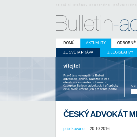
oficiální stránky odborného právnickéh
DOMŮ
AKTUALITY
ODBORNÉ 
ZE SVĚTA PRÁVA
Z LEGISLATIVY
vítejte!
Právě jste vstoupili na Bulletin
advokacie online. Naleznete zde
obsah stavovského odborného
časopisu Bulletin advokacie i příspěvky
VY
exklusivně určené jen pro tento portál.
ČESKÝ ADVOKÁT ME
publikováno:
20.10.2016