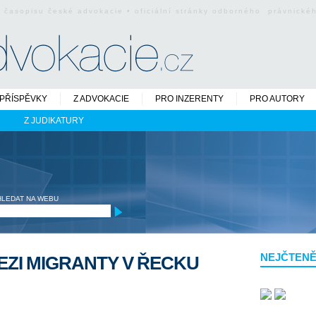
o časopisu české advokacie • oficiální stránky odborného právnick
PŘÍSPĚVKY
Z ADVOKACIE
PRO INZERENTY
PRO AUTORY
Z JUDIKATURY
HLEDAT NA WEBU
NEJČTENĚ
ZI MIGRANTY V ŘECKU