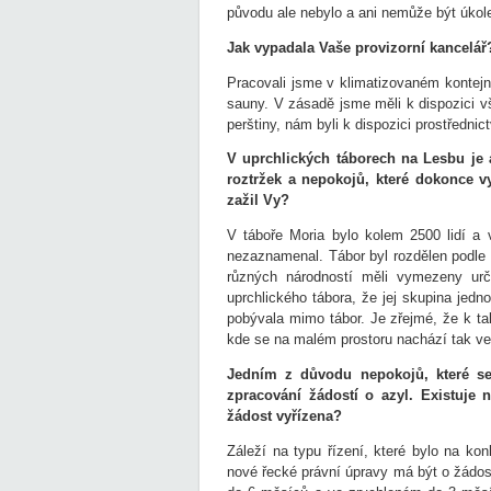
původu ale nebylo a ani nemůže být úkol
Jak vypadala Vaše provizorní kancelář
Pracovali jsme v klimatizovaném kontejne
sauny. V zásadě jsme měli k dispozici v
perštiny, nám byli k dispozici prostředni
V uprchlických táborech na Lesbu je 
roztržek a nepokojů, které dokonce v
zažil Vy?
V táboře Moria bylo kolem 2500 lidí a
nezaznamenal. Tábor byl rozdělen podle o
různých národností měli vymezeny urč
uprchlického tábora, že jej skupina jedno
pobývala mimo tábor. Je zřejmé, že k t
kde se na malém prostoru nachází tak vel
Jedním z důvodu nepokojů, které se
zpracování žádostí o azyl. Existuje
žádost vyřízena?
Záleží na typu řízení, které bylo na ko
nové řecké právní úpravy má být o žádos