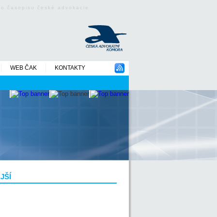
ého časopisu české advokacie
WEB ČAK
KONTAKTY
JŠÍ