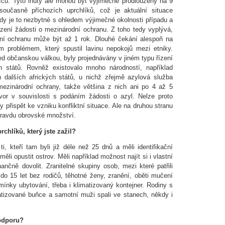
ců. Tyto lhůty ale mohou být výjimečně prodlouženy na 9
oučasně příchozích uprchlíků, což je aktuální situace
y je to nezbytné s ohledem výjimečné okolnosti případu a
zení žádosti o mezinárodní ochranu. Z toho tedy vyplývá,
dní ochranu může být až 1 rok. Dlouhé čekání alespoň na
m problémem, který spustil lavinu nepokojů mezi etniky.
řed občanskou válkou, byly projednávány v jiném typu řízení
ch států. Rovněž existovalo mnoho národností, například
 dalších afrických států, u nichž zřejmě azylová služba
mezinárodní ochrany, takže většina z nich ani po 4 až 5
vor v souvislosti s podáním žádosti o azyl. Nelze proto
y přispět ke vzniku konfliktní situace. Ale na druhou stranu
 opravdu obrovské množství.
chlíků, který jste zažil?
ti, kteří tam byli již déle než 25 dnů a měli identifikační
měli opustit ostrov. Měli například možnost najít si i vlastní
nančně dovolit. Zranitelné skupiny osob, mezi které patřili
í do 15 let bez rodičů, těhotné ženy, zranění, oběti mučení
mínky ubytování, třeba i klimatizovaný kontejner. Rodiny s
atizované buňce a samotní muži spali ve stanech, někdy i
podporu?