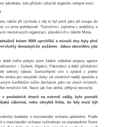
em advokáta, toto přísluší výlučně orgánům veřejné moci.
?
ru, takže při východu z něj to byl pocit jako při vstupu do
še, co jsme potřebovali. Tlumočníci, zejména z arabštiny a
ctvím neziskových organizací, působících v táboře Moria.
aktuálně kolem 4000 uprchlíků a minulé dny byly plné
yvrcholily devastujícím požárem. Jakou atmosféru jste
 v době mého pobytu jsem žádné viditelné projevy agrese
bčanství – Syřané, Afgánci, Pákistánci a další příslušníci
ité sektory tábora. Samozřejmě vím o zprávě z jiného
ho etnika pro neustálé útoky od ostatních raději opustila a
akovým konfliktům může docházet, jako na všech místech,
ké množství lidí. Navíc jak čas ubíhá, přibývá nervozity.
 v posledních dnech na ostrově udály, bylo pomalé
 nějaká zákonná, nebo obvyklá lhůta, do kdy musí být
nkrétního žadatele o mezinárodní ochranu uplatněno. Podle
ti o mezinárodní ochranu rozhodnuto ve standardním řízení