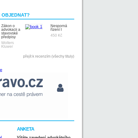
I OBJEDNAT?
Zákon o
Nesporná
advokacii a
řízení I
stavovské
450 Kč
předpisy
Wolters
Kluwer
přejít k recenzím (všechy tituly)
ANKETA
Vítáte zavedení advokátního