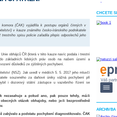
CHCETE S
komora (ČAK) vyjádřila k postupu orgánů činných v
tupitelství) v kauze známého česko-íránského podnikatele
restního spisu policie zařadila přepis odposlechů jeho
Unie obhájců ČR (která v této kauze navíc podala i trestní
 do základních lidských práv osob na našem území a
vyvození důsledků ze zjištěných pochybení.
itelství (NSZ). Jak uvedl v médiích 5. 5. 2017 jeho mluvčí
atele souzeného za daňové úniky vážná pochybení při
ybil i dozorový státní zástupce u vazebního řízení se
ak nezasahuje a pokud ano, pak pouze tehdy, má-li
obecných otázek obhajoby, nebo je-li bezprostředně
v.
ARCHIV BA
ně zabývalo a podstatu pochybení diagnostikovalo. ČAK