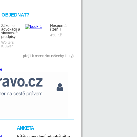
I OBJEDNAT?
Zákon o
Nesporná
advokacii a
řízení I
stavovské
450 Kč
předpisy
Wolters
Kluwer
přejít k recenzím (všechy tituly)
ANKETA
Vítáte zavedení advokátního