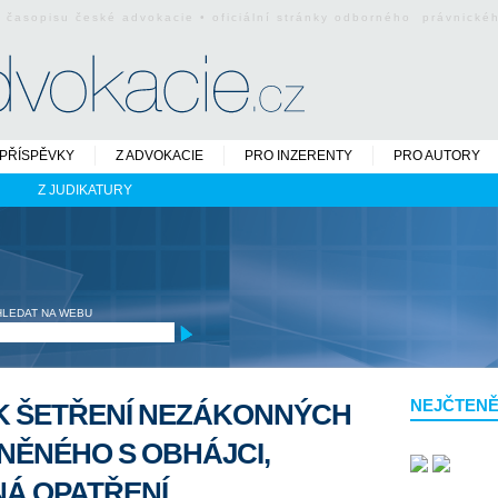
o časopisu české advokacie • oficiální stránky odborného právnick
PŘÍSPĚVKY
Z ADVOKACIE
PRO INZERENTY
PRO AUTORY
Z JUDIKATURY
HLEDAT NA WEBU
NEJČTENĚ
K ŠETŘENÍ NEZÁKONNÝCH
NĚNÉHO S OBHÁJCI,
Á OPATŘENÍ