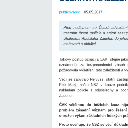
publikováno:
05.05.2017
Před nedávnem se Česká advokátní 
trestním řízení (policie a státní zas
Shahrama Abdullaha Zadeha, do jehož t
rozhovorů s obhájci.
Takový postup označila ČAK, stejně jako 
oznámení), za bezprecedentní zásah
požadovala vyšetření této záležitosti a 
Věcí se zabývalo Nejvyšší státní zastup
Petr Malý, našlo NSZ v kauze podnik
nakládání policie s odposlechy a poch
Zadehem.
ČAK většinou do běžících kauz nij
problém zásadní význam pro řešení 
ohrožen výkon základních lidských prá
Proto oceňuje, že NSZ se věcí důklad