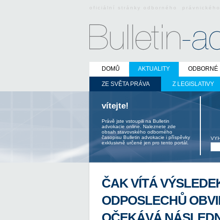
oficiální stránky odborného právnickéh
DOMŮ
AKTUALITY
ODBORNÉ 
ZE SVĚTA PRÁVA
Z LEGISLATIVY
vítejte!
Právě jste vstoupili na Bulletin
advokacie online. Naleznete zde
obsah stavovského odborného
časopisu Bulletin advokacie i příspěvky
VY
exklusivně určené jen pro tento portál.
ČAK VÍTÁ VÝSLEDE
ODPOSLECHŮ OBVI
OČEKÁVÁ NÁSLEDN