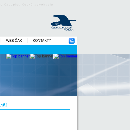
ého časopisu české advokacie
WEB ČAK
KONTAKTY
JŠÍ