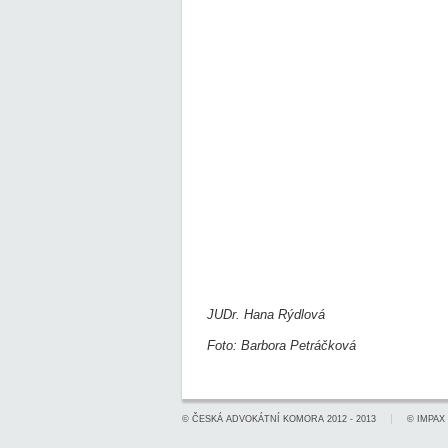
JUDr. Hana Rýdlová
Foto: Barbora Petráčková
©
ČESKÁ ADVOKÁTNÍ KOMORA
2012 - 2013
©
IMPAX