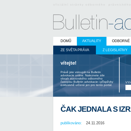
oficiální stránky odborného právnickéh
DOMŮ
AKTUALITY
ODBORNÉ 
ZE SVĚTA PRÁVA
Z LEGISLATIVY
vítejte!
Právě jste vstoupili na Bulletin
advokacie online. Naleznete zde
obsah stavovského odborného
časopisu Bulletin advokacie i příspěvky
VY
exklusivně určené jen pro tento portál.
ČAK JEDNALA S IZ
publikováno:
24.11.2016