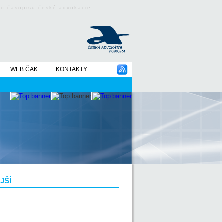
ého časopisu české advokacie
WEB ČAK
KONTAKTY
JŠÍ