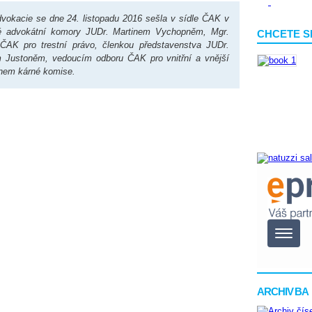
dvokacie se dne 24. listopadu 2016 sešla v sídle ČAK v
é advokátní komory JUDr. Martinem Vychopněm, Mgr.
CHCETE S
ČAK pro trestní právo, členkou představenstva JUDr.
 Justoněm, vedoucím odboru ČAK pro vnitřní a vnější
enem kárné komise.
ARCHIV BA