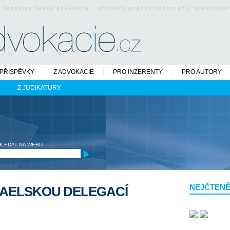
o časopisu české advokacie • oficiální stránky odborného právnick
PŘÍSPĚVKY
Z ADVOKACIE
PRO INZERENTY
PRO AUTORY
Z JUDIKATURY
HLEDAT NA WEBU
NEJČTENĚ
RAELSKOU DELEGACÍ