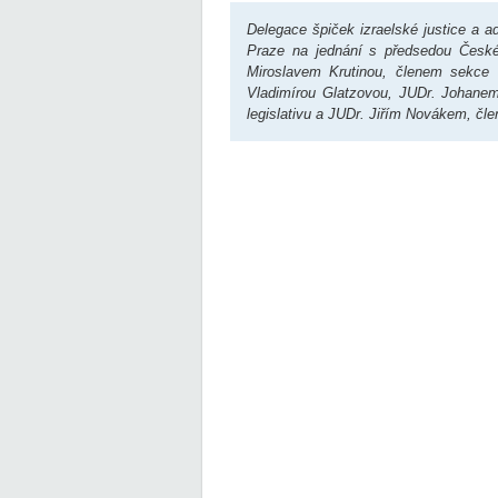
Delegace špiček izraelské justice a a
Praze na jednání s předsedou Česk
Miroslavem Krutinou, členem sekce 
Vladimírou Glatzovou, JUDr. Johanem
legislativu a JUDr. Jiřím Novákem, čl