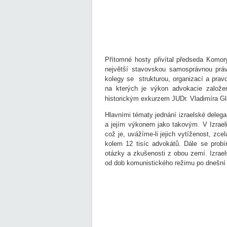
Přítomné hosty přivítal předseda Komor
největší stavovskou samosprávnou práv
kolegy se strukturou, organizací a pr
na kterých je výkon advokacie založen
historickým exkurzem JUDr. Vladimíra Gl
Hlavními tématy jednání izraelské deleg
a jejím výkonem jako takovým. V Izraeli 
což je, uvážíme-li jejich vytíženost, zce
kolem 12 tisíc advokátů. Dále se probír
otázky a zkušenosti z obou zemí. Izraelšt
od dob komunistického režimu po dnešní