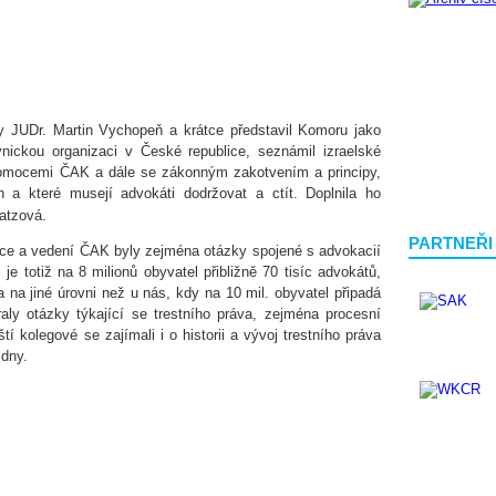
y JUDr. Martin Vychopeň a krátce představil Komoru jako
nickou organizaci v České republice, seznámil izraelské
avomocemi ČAK a dále se zákonným zakotvením a principy,
 a které musejí advokáti dodržovat a ctít. Doplnila ho
atzová.
PARTNEŘI
ace a vedení ČAK byly zejména otázky spojené s advokacií
je totiž na 8 milionů obyvatel přibližně 70 tisíc advokátů,
la na jiné úrovni než u nás, kdy na 10 mil. obyvatel připadá
aly otázky týkající se trestního práva, zejména procesní
í kolegové se zajímali i o historii a vývoj trestního práva
 dny.