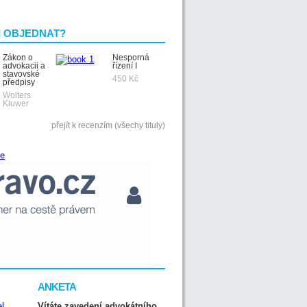
I OBJEDNAT?
Zákon o
Nesporná
advokacii a
řízení I
stavovské
450 Kč
předpisy
Wolters
Kluwer
přejít k recenzím (všechy tituly)
ANKETA
Vítáte zavedení advokátního