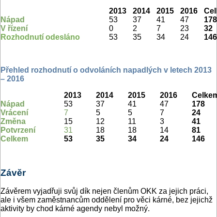
2013
2014
2015
2016
Ce
Nápad
53
37
41
47
178
V řízení
0
2
7
23
32
Rozhodnutí odesláno
53
35
34
24
146
Přehled rozhodnutí o odvoláních napadlých v letech 2013
– 2016
2013
2014
2015
2016
Celke
Nápad
53
37
41
47
178
Vrácení
7
5
5
7
24
Změna
15
12
11
3
41
Potvrzení
31
18
18
14
81
Celkem
53
35
34
24
146
Závěr
Závěrem vyjadřuji svůj dík nejen členům OKK za jejich práci,
ale i všem zaměstnancům oddělení pro věci kárné, bez jejichž
aktivity by chod kárné agendy nebyl možný.