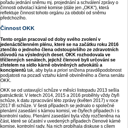
pořadu jednání sněmu mj. projednání a schválení zprávy o
činnosti odvolací kárné komise (dále jen „OKK“), která
reflektuje činnost tohoto orgánu za období od sněmu
předchozího.
Činnost OKK
Tento orgán pracoval od doby svého zvolení v
jedenáctičlenném plénu, které se na začátku roku 2016
ztenčilo o jednoho člena odstoupivšího ze zdravotních
důvodů na výsledných deset. OKK rozhodovala ve
tříčlenných senátech, jejichž členové byli určováni se
zřetelem na sídlo kárně obviněných advokátů a
koncipientů
tak, aby byla
a priori
snížena pravděpodobnost
podjatosti na pozadí vztahu kárně obviněného a člena senátu
OKK.
OKK se od ustavující schůze v měsíci listopadu 2013 sešla
patnáctkrát. V letech 2014, 2015 a 2016 proběhly vždy čtyři
schůze, k datu zpracování této zprávy (květen 2017) v roce
2017 tři schůze. V šesti případech se jednalo o společné
plenární zasedání s kárnou komisí, ve čtyřech případech i s
kontrolní radou. Plenární zasedání byla vždy rozčleněna na
část, které se účastní v uvedených případech členové kárné
komise, kontrolní rady. Na nich probíhala diskuse s cílem