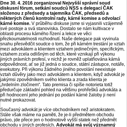
Dne 30. 4. 2016 zorganizoval Nejvyšší správní soud
diskusní fórum, setkání soudců NSS s delegací ČAK
složenou z předsedy a tajemníka ČAK, předsedů a
některých členů kontrolní rady, kárné komise a odvolací
kárné komise.
V průběhu diskuse jsme si vyjasnili vzájemně
své postoje a svá stanoviska. Dostalo se nám kultivace v
oblasti procesu kárného řízení a lekce ve věci
přezkoumatelnosti rozhodnutí. Naše delegace pak vyvinula
snahu přesvědčit soudce o tom, že při kárném trestání je vztah
mezi advokátem a klientem vztahem jedinečným, specifickým,
vztahem zcela odlišným od těch, které vznikají při výkonu
jiných právních profesí, v nichž je rovněž uplatňována kárná
odpovědnost, ať se již jedná o soudce, státní zástupce, notáře,
exekutory. Při výkonu žádného jiného povolání neexistuje
vztah důvěry jako mezi advokátem a klientem, když advokát je
jakýmsi zpovědníkem svého klienta a zrada klienta je
„hrdelním zločinem“. Tato premisa či spíše notorieta totiž
předurčuje základní pohled na většinu prohřešků advokáta a
při hodnocení jeho jednání po podání kárné žaloby ji není
nutné prokazovat.
Současný advokát je více obchodníkem než aristokratem.
Stále však máme na paměti, že je-li předmětem obchodu
právo, jde přece jen o hodnotově vyšší statek než předmět
obchodu v jiných profesích.
Advokát má svůj významný