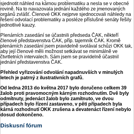
sjednotit náhled na kárnou problematiku a nesla se v obecné
rovině. Na to navazovala jednání každého ze jmenovaných
orgánů zvlášť. Členové OKK nejprve sjednocovali náhledy na
řešení odvolací problematiky a posléze příslušné senáty řešily
jednotlivé kauzy.
Plenárních zasedání se účastnili předseda ČAK, někteří
členové představenstva ČAK, příp. tajemník ČAK. Kromě
plenárních zasedání jsem pravidelně svolával schůzi OKK tak,
aby její členové měli možnost setkávat se minimálně ve
čtvrtletních intervalech. Sám jsem se pravidelně účastnil
jednání představenstva ČAK.
Přehled vyřizování odvolání napadnuvších v minulých
letech je patrný z ilustrativních grafů.
Od ledna 2013 do května 2017 bylo doručeno celkem 39
žalob proti pravomocným kárným rozhodnutím. Dvě byly
odmítnuty, jedenáct žalob bylo zamítnuto, ve dvou
případech bylo řízení zastaveno, v pěti případech byla
kárná rozhodnutí OKK zrušena a devatenáct řízení nebylo
dosud dokončeno.
Diskusní fórum