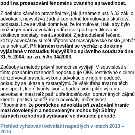
podíl na prosazování fenoménu zvaného spravedlnost.
Z definice kárného provinění tak, jak ji známe z ust. § 32 zák. o
advokacii, nevyplývá žádná konkrétně formulovaná skutková
podstata. Lze se však domnívat, že formulovat ji tak, aby bylo
možné jednání advokátů podřazovat pod specifikované
skutkové podstaty, není zapotřebí. Zjednodušeně řečeno,
každý advokát by si měl připomínat masarykovské heslo „nebát
se a nekrást“.
Při kárném trestání se vychází z doktríny
vyjádřené v rozsudku Nejvyššího správního soudu ze dne
31. 5. 2004, sp. zn. 5 As 34/2003.
Způsoby a metody právní pomoci se vyvíjejí. V souvislosti s
tímto poznáním rozhodně nepostupuje OKK restriktivně s cílem
konzervovat pravidla výkonu advokacie v rigidní podobě,
pokud by se ukázala zastaralými. Je však třeba trvat na těch
principech, které tvořily, tvoří a budou tvořit pilíře výkonu
advokacie, mezi něž patří upřednostňování oprávněných zájmů
klienta, poctivá soutěž mezi advokáty, mlčenlivost.
Připomínám, že
pomůckou advokáta při zvažování hranic
mezi dovoleným a nedovoleným mohou být Sbírky
kárných rozhodnutí vydávané ve dvouleté periodě
.
Přehled vyřizování odvolání napadlých v letech 2013 –
2016